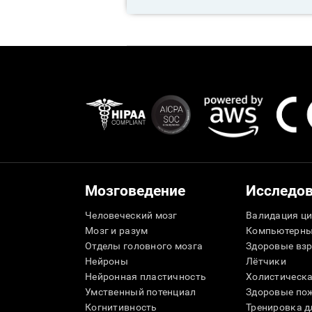
Мозговедение
Исследо
Человеческий мозг
Валидация ци
Мозг и разум
Компьютерны
Отделы головного мозга
Здоровые вз
Нейроны
Лётчики
Нейронная пластичность
Холистическа
Умственный потенциал
Здоровые пож
Когнитивность
Тренировка 