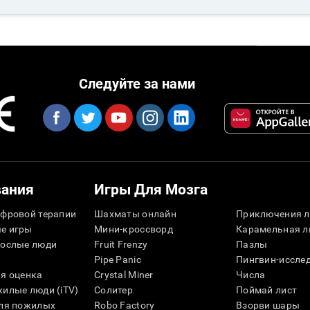
Следуйте за нами
вания
Игры Для Мозга
фровой терапии
Шахматы онлайн
Приключения л
е игры
Мини-кроссворд
Карамельная л
рослые люди
Fruit Frenzy
Пазлы
Pipe Panic
Пингвин-иссле
я оценка
Crystal Miner
Числа
илые люди (iTV)
Солитер
Поймай лист
для пожилых
Robo Factory
Взорви шары