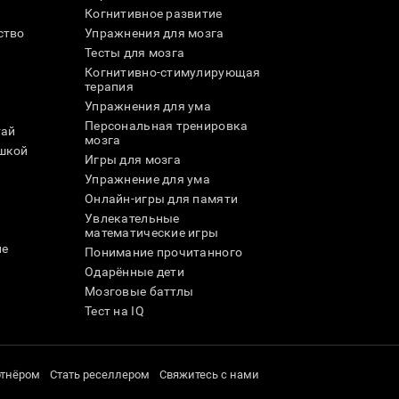
Когнитивное развитие
ство
Упражнения для мозга
Тесты для мозга
Когнитивно-стимулирующая
терапия
Упражнения для ума
Персональная тренировка
тай
мозга
шкой
Игры для мозга
Упражнение для ума
и
Онлайн-игры для памяти
Увлекательные
математические игры
ле
Понимание прочитанного
Одарённые дети
Мозговые баттлы
Тест на IQ
ртнёром
Стать реселлером
Свяжитесь с нами