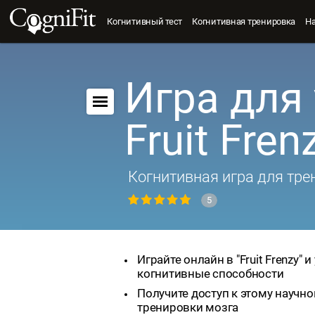
Когнитивный тест
Когнитивная тренировка
Н
Игра для 
Fruit Fren
Когнитивная игра для тре
5
Играйте онлайн в "Fruit Frenzy" 
когнитивные способности
Получите доступ к этому научно
тренировки мозга