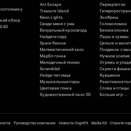
Ant Escape
Перекрёсток
состояние у
Treasure Island
Гиперпростран
Neon Lights
ЗооФреш
кий обзор
Сведи меня с ума
Головоломка
SG4D
Визуальный кроссворд
Бензоколонка
Найдите пару
Пары и суммы
Space Rescue
Целься и вычи
Математический хаос
Поединок с мы
Марбл-гонка
Нужное усилие
Мелодичный теннис
Отрежь и упад
Scrambled
Скрести фишки
Найди питомца
Кувшинки
Музыкальные пары
Реактивное по
Цветовая гонка
Слова и птицы
Художественный пазл 3D
Больше игр ...
ности
Руководство компании
Новости CogniFit
Media Kit
Станьте па