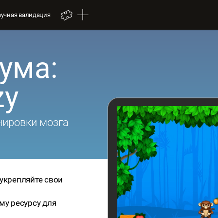
аучная валидация
ума:
zy
нировки мозга
и укрепляйте свои
му ресурсу для