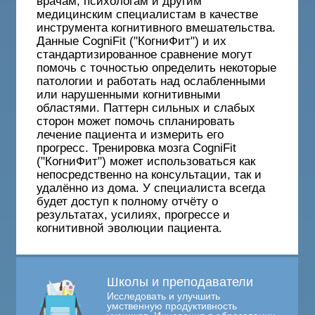
врачам, психологам и другим
медицинским специалистам в качестве
инструмента когнитивного вмешательства.
Данные CogniFit ("КогниФит") и их
стандартизированное сравнение могут
помочь с точностью определить некоторые
патологии и работать над ослабленными
или нарушенными когнитивными
областями. Паттерн сильных и слабых
сторон может помочь спланировать
лечение пациента и измерить его
прогресс. Тренировка мозга CogniFit
("КогниФит") может использоваться как
непосредственно на консультации, так и
удалённо из дома. У специалиста всегда
будет доступ к полному отчёту о
результатах, усилиях, прогрессе и
когнитивной эволюции пациента.
Школы и преподаватели
Исследовать и улучшить
умственную продуктивность