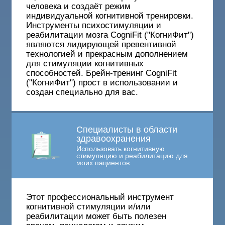
человека и создаёт режим
индивидуальной когнитивной тренировки.
Инструменты психостимуляции и
реабилитации мозга CogniFit ("КогниФит")
являются лидирующей превентивной
технологией и прекрасным дополнением
для стимуляции когнитивных
способностей. Брейн-тренинг CogniFit
("КогниФит") прост в использовании и
создан специально для вас.
Специалисты в области
здравоохранения
Использовать когнитивную
стимуляцию и реабилитацию для
моих пациентов
Этот профессиональный инструмент
когнитивной стимуляции и/или
реабилитации может быть полезен