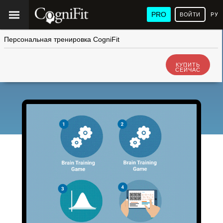
PRO
ВОЙТИ
РУ
Персональная тренировка CogniFit
КУПИТЬ
СЕЙЧАС