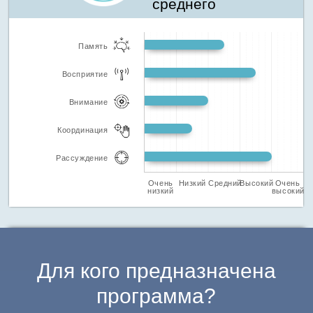
среднего
Память
Восприятие
Внимание
Координация
Рассуждение
Очень
Низкий
Средний
Высокий
Очень
низкий
высокий
Для кого предназначена
программа?