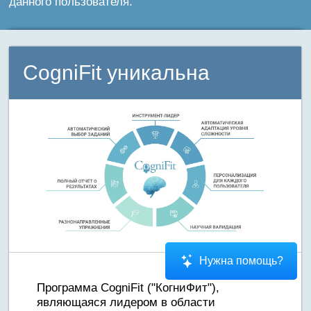
данного пользователя.
CogniFit уникальна
Нужна помощь?
Программа CogniFit ("КогниФит"),
являющаяся лидером в области