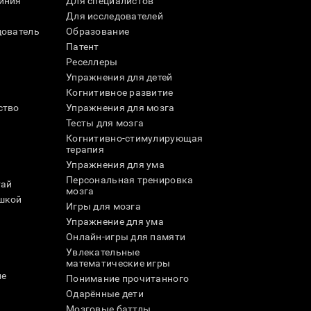
иния
Для специалистов
Для исследователей
дователь
Образование
Патент
Реселлеры
Упражнения для детей
Когнитивное развитие
ство
Упражнения для мозга
Тесты для мозга
Когнитивно-стимулирующая
терапия
Упражнения для ума
Персональная тренировка
тай
мозга
шкой
Игры для мозга
Упражнение для ума
и
Онлайн-игры для памяти
Увлекательные
математические игры
ле
Понимание прочитанного
Одарённые дети
Мозговые баттлы