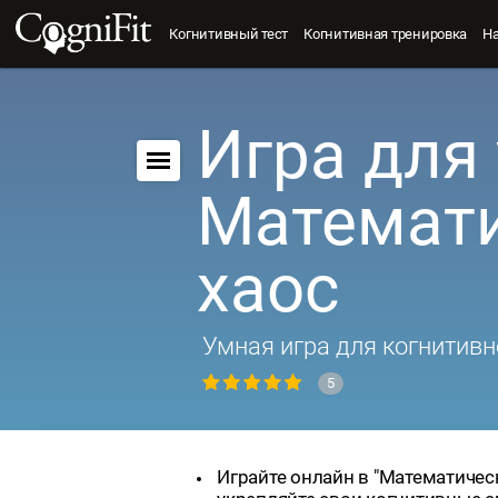
Когнитивный тест
Когнитивная тренировка
Н
Игра для 
Математ
хаос
Умная игра для когнитивн
5
Играйте онлайн в "Математическ