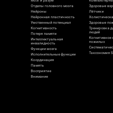
Мозг и разум
Компьютерны
Отделы головного мозга
Здоровые вз
Нейроны
Лётчики
Нейронная пластичность
Холистическа
Умственный потенциал
Здоровые пож
Когнитивность
Тренировка 
людей
Потеря памяти
Когнитивное 
Интеллектуальная
пожилых
инвалидность
Систематичес
Функции мозга
Таксономия 
Исполнительные функции
Координация
Память
Восприятие
Внимание