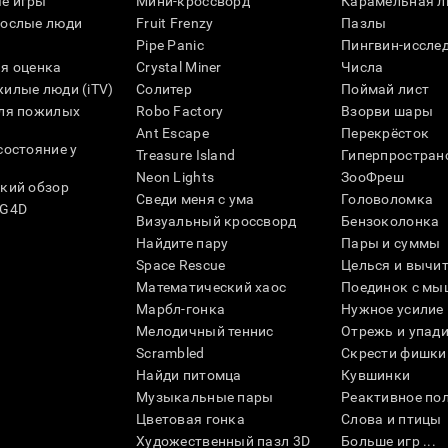
е игры
Мини-кроссворд
Карамельная л
рослые люди
Fruit Frenzy
Пазлы
Pipe Panic
Пингвин-иссле
я оценка
Crystal Miner
Числа
илые люди (iTV)
Солитер
Поймай лист
для пожилых
Robo Factory
Взорви шары
Ant Escape
Перекрёсток
состояние у
Treasure Island
Гиперпростран
Neon Lights
ЗооФреш
кий обзор
Сведи меня с ума
Головоломка
SG4D
Визуальный кроссворд
Бензоколонка
Найдите пару
Пары и суммы
Space Rescue
Целься и вычи
Математический хаос
Поединок с мы
Марбл-гонка
Нужное усилие
Мелодичный теннис
Отрежь и упад
Scrambled
Скрести фишки
Найди питомца
Кувшинки
Музыкальные пары
Реактивное по
Цветовая гонка
Слова и птицы
Художественный пазл 3D
Больше игр ...