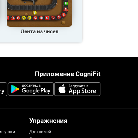
Лента из чисел
Приложение CogniFit
Упражнения
ягушки
Для семей