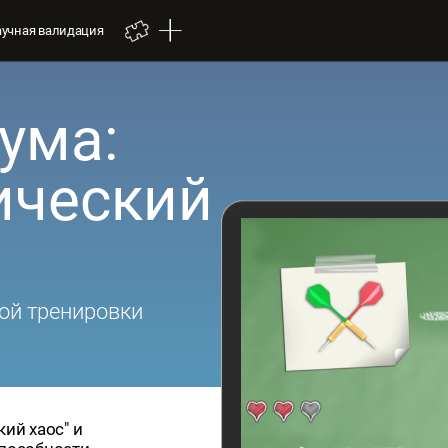
аучная валидация
ума:
ический
ой тренировки
ий хаос" и