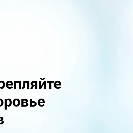
крепляйте
оровье
в