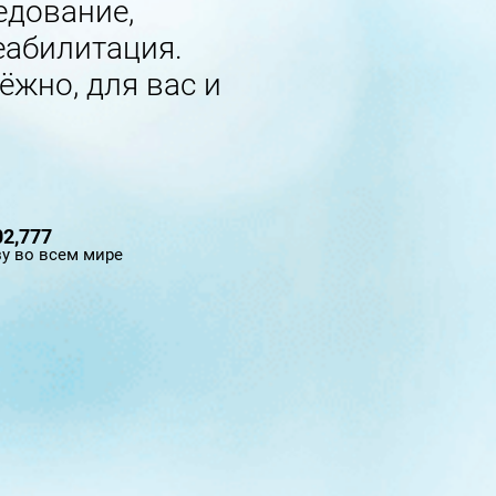
едование,
еабилитация.
ёжно, для вас и
2,777
у во всем мире