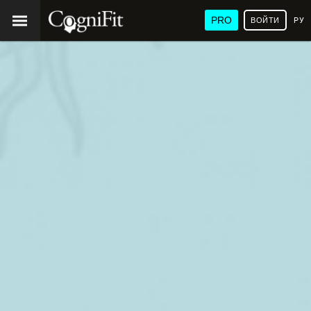
PRO
ВОЙТИ
РУ