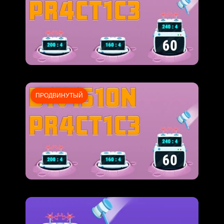
ПРОДВИНУТЫЙ