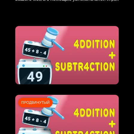
ПРОДВИНУТЫЙ