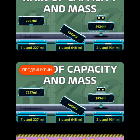
ПРОДВИНУТЫЙ