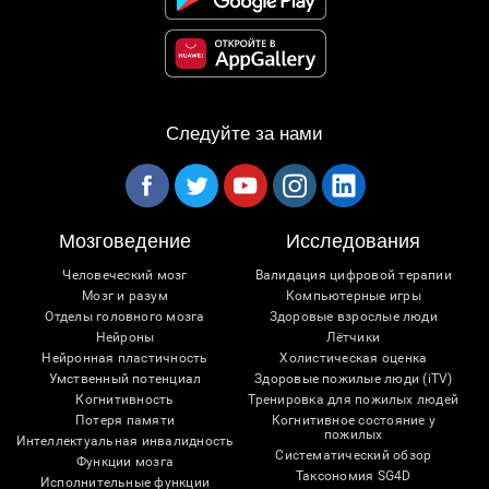
Следуйте за нами
Мозговедение
Исследования
Человеческий мозг
Валидация цифровой терапии
Мозг и разум
Компьютерные игры
Отделы головного мозга
Здоровые взрослые люди
Нейроны
Лётчики
Нейронная пластичность
Холистическая оценка
Умственный потенциал
Здоровые пожилые люди (iTV)
Когнитивность
Тренировка для пожилых людей
Потеря памяти
Когнитивное состояние у
пожилых
Интеллектуальная инвалидность
Систематический обзор
Функции мозга
Таксономия SG4D
Исполнительные функции