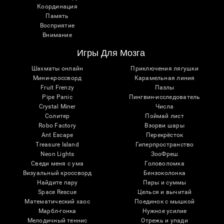
Координация
Память
Восприятие
Внимание
Игры Для Мозга
Шахматы онлайн
Приключения лягушки
Мини-кроссворд
Карамельная линия
Fruit Frenzy
Пазлы
Pipe Panic
Пингвин-исследователь
Crystal Miner
Числа
Солитер
Поймай лист
Robo Factory
Взорви шары
Ant Escape
Перекрёсток
Treasure Island
Гиперпространство
Neon Lights
ЗооФреш
Сведи меня с ума
Головоломка
Визуальный кроссворд
Бензоколонка
Найдите пару
Пары и суммы
Space Rescue
Целься и вычитай
Математический хаос
Поединок с мышкой
Марбл-гонка
Нужное усилие
Мелодичный теннис
Отрежь и упади