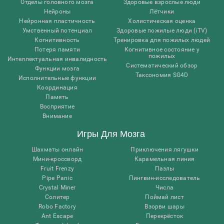
Отделы головного мозга
Здоровые взрослые люди
Нейроны
Лётчики
Нейронная пластичность
Холистическая оценка
Умственный потенциал
Здоровые пожилые люди (iTV)
Когнитивность
Тренировка для пожилых людей
Потеря памяти
Когнитивное состояние у
пожилых
Интеллектуальная инвалидность
Систематический обзор
Функции мозга
Таксономия SG4D
Исполнительные функции
Координация
Память
Восприятие
Внимание
Игры Для Мозга
Шахматы онлайн
Приключения лягушки
Мини-кроссворд
Карамельная линия
Fruit Frenzy
Пазлы
Pipe Panic
Пингвин-исследователь
Crystal Miner
Числа
Солитер
Поймай лист
Robo Factory
Взорви шары
Ant Escape
Перекрёсток