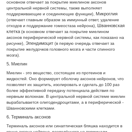
основном отвечает за покрытие миелином аксонов
центральной нервной системы, также выполняет
поддерживающие и соединяющие функции),
Микроглия
(отвечает главным образом за иммунный ответ, удаление
отходов и поддержание гомеостаза нейрона),
Шванновская
клетка
(в основном отвечает за покрытие миелином
аксонов периферической нервной системы, как показано на
рисунке),
Эпендимоцит
(в первую очередь отвечает за
покрытие желудочков головного мозга и части спинного
мозга).
5. Миелин
Миелин - это вещество, состоящее из протеинов и
жидкостей. Оно формирует оболочку аксонов нейронов, что
позволяет их защитить, изолировать и сделать до 100 раз
более эффективной передачу потенциала действия по
нервным волокнам. В центральной нервной системе миелин
вырабатывается олигодендроцитами, а в периферической -
Шванновскими клетками.
6. Терминаль аксонов
Терминаль аксонов или синаптическая бляшка находится в
конце аксона нейрона, разделённого на терминали,