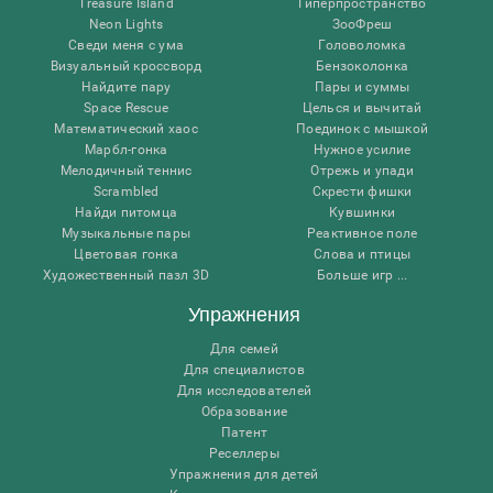
Treasure Island
Гиперпространство
Neon Lights
ЗооФреш
Сведи меня с ума
Головоломка
Визуальный кроссворд
Бензоколонка
Найдите пару
Пары и суммы
Space Rescue
Целься и вычитай
Математический хаос
Поединок с мышкой
Марбл-гонка
Нужное усилие
Мелодичный теннис
Отрежь и упади
Scrambled
Скрести фишки
Найди питомца
Кувшинки
Музыкальные пары
Реактивное поле
Цветовая гонка
Слова и птицы
Художественный пазл 3D
Больше игр ...
Упражнения
Для семей
Для специалистов
Для исследователей
Образование
Патент
Реселлеры
Упражнения для детей