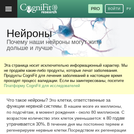
PRO
ВОЙТИ
РУ
Нейроны
Почему наши нейроны могут жить
дольше и лучше
Эта страница носит исключительно информационный характер. Мы
не продаём какие-либо продукты, которые лечат заболевания.
Продукты CogniFit для лечения заболеваний в настоящее время
проходят процесс валидации. Если вы заинтересованы, посетите
Платформу CogniFit для исследователей
Что такое нейроны?
Это
клетки, ответственные за
функции нервной системы
. В нашем мозге их миллионы,
по подсчётам, в момент рождения - около 80 миллионов. С
возрастом количество этих клеток уменьшается:
к 80 годам
утрачивается 30%.
В течение дня мы постоянно теряем и
регенерируем нервные клетки.Посредством их регенерации