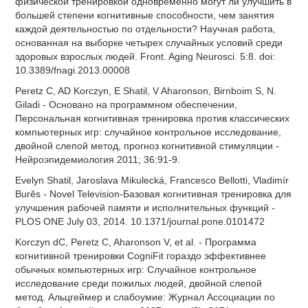
физической тренировкой одновременно могут ли улучшить в
большей степени когнитивные способности, чем занятия
каждой деятельностью по отдельности? Научная работа,
основанная на выборке четырех случайных условий среди
здоровых взрослых людей. Front. Aging Neurosci. 5:8. doi:
10.3389/fnagi.2013.00008
Peretz C, AD Korczyn, E Shatil, V Aharonson, Birnboim S, N.
Giladi - Основано на программном обеспечении,
Персональная когнитивная тренировка против классических
компьютерных игр: случайное контрольное исследование,
двойной слепой метод, прогноз когнитивной стимуляции -
Нейроэпидемиология 2011; 36:91-9.
Evelyn Shatil, Jaroslava Mikulecká, Francesco Bellotti, Vladimír
Burěs - Novel Television-Базовая когнитивная тренировка для
улучшения рабочей памяти и исполнительных функций -
PLOS ONE July 03, 2014. 10.1371/journal.pone.0101472
Korczyn dC, Peretz C, Aharonson V, et al. - Программа
когнитивной тренировки CogniFit гораздо эффективнее
обычных компьютерных игр: Случайное контрольное
исследование среди пожилых людей, двойной слепой
метод. Альцгеймер и слабоумие: Журнал Ассоциации по