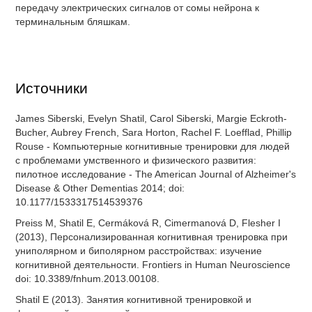
передачу электрических сигналов от сомы нейрона к
терминальным бляшкам.
Источники
James Siberski, Evelyn Shatil, Carol Siberski, Margie Eckroth-
Bucher, Aubrey French, Sara Horton, Rachel F. Loefflad, Phillip
Rouse - Компьютерные когнитивные тренировки для людей
с проблемами умственного и физического развития:
пилотное исследование - The American Journal of Alzheimer's
Disease & Other Dementias 2014; doi:
10.1177/1533317514539376
Preiss M, Shatil E, Cermáková R, Cimermanová D, Flesher I
(2013), Персонализированная когнитивная тренировка при
униполярном и биполярном расстройствах: изучение
когнитивной деятельности. Frontiers in Human Neuroscience
doi: 10.3389/fnhum.2013.00108.
Shatil E (2013). Занятия когнитивной тренировкой и