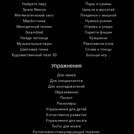
Найдите пару
Пары и суммы
Space Rescue
Целься и вычитай
Математический хаос
Поединок с мышкой
Марбл-гонка
Нужное усилие
Мелодичный теннис
Отрежь и упади
Scrambled
Скрести фишки
Найди питомца
Кувшинки
Музыкальные пары
Реактивное поле
Цветовая гонка
Слова и птицы
Художественный пазл 3D
Больше игр ...
Упражнения
Для семей
Для специалистов
Для исследователей
Образование
Патент
Реселлеры
Упражнения для детей
Когнитивное развитие
Упражнения для мозга
Тесты для мозга
Когнитивно-стимулирующая терапия