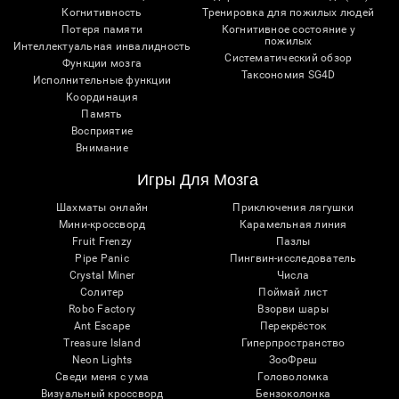
Когнитивность
Тренировка для пожилых людей
Потеря памяти
Когнитивное состояние у
пожилых
Интеллектуальная инвалидность
Систематический обзор
Функции мозга
Таксономия SG4D
Исполнительные функции
Координация
Память
Восприятие
Внимание
Игры Для Мозга
Шахматы онлайн
Приключения лягушки
Мини-кроссворд
Карамельная линия
Fruit Frenzy
Пазлы
Pipe Panic
Пингвин-исследователь
Crystal Miner
Числа
Солитер
Поймай лист
Robo Factory
Взорви шары
Ant Escape
Перекрёсток
Treasure Island
Гиперпространство
Neon Lights
ЗооФреш
Сведи меня с ума
Головоломка
Визуальный кроссворд
Бензоколонка