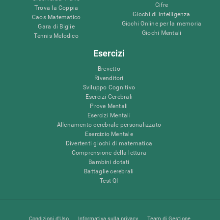
Cifre
Trova la Coppia
Giochi di intelligenza
Caos Matematico
Giochi Online per la memoria
Gara di Biglie
Giochi Mentali
Tennis Melodico
Esercizi
Brevetto
Rivenditori
Sviluppo Cognitivo
Esercizi Cerebrali
Prove Mentali
Esercizi Mentali
Allenamento cerebrale personalizzato
Esercizio Mentale
Divertenti giochi di matematica
Comprensione della lettura
Bambini dotati
Battaglie cerebrali
Test QI
Condizioni d'Uso
Informativa sulla privacy
Team di Gestione