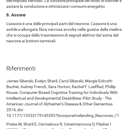
dell'impulso nervoso. La funzione principale del Nodo di Ranvier è
aiutare la conduzione e ottimizzare i consumi energetici.
8. Assone
L'assone è una delle principali parti del neurone. L'assone è una
sottile e allungata fibra nervosa avvolta nella guaina della mielina
che si occupa della trasmissione di segnali elettrici dal soma del
neurone ai bottoni terminali.
Riferimenti
James Siberski, Evelyn Shatil, Carol Siberski, Margie Eckroth-
Bucher, Aubrey French, Sara Horton, Rachel F. Loefflad, Phillip
Rouse. Computer-Based Cognitive Training for Individuals With
Intellectual and Developmental Disabilities: Pilot Study - The
American Journal of Alzheimer’s Disease & Other Dementias
2014; doi:
10.1177/1533317514539376corporativelanding_Neuronas_11
Preiss M, Shatil E, Cermakova R, Cimermannova D, Flesher I