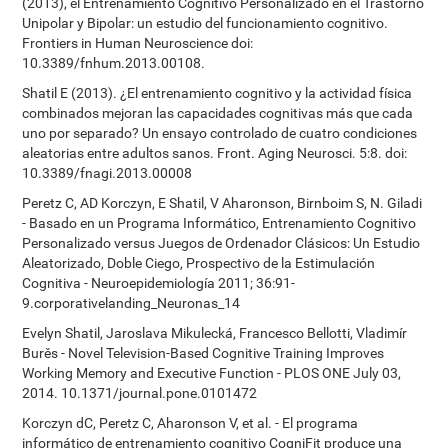
(2013), el Entrenamiento Cognitivo Personalizado en el Trastorno
Unipolar y Bipolar: un estudio del funcionamiento cognitivo.
Frontiers in Human Neuroscience doi:
10.3389/fnhum.2013.00108.
Shatil E (2013). ¿El entrenamiento cognitivo y la actividad física
combinados mejoran las capacidades cognitivas más que cada
uno por separado? Un ensayo controlado de cuatro condiciones
aleatorias entre adultos sanos. Front. Aging Neurosci. 5:8. doi:
10.3389/fnagi.2013.00008
Peretz C, AD Korczyn, E Shatil, V Aharonson, Birnboim S, N. Giladi
- Basado en un Programa Informático, Entrenamiento Cognitivo
Personalizado versus Juegos de Ordenador Clásicos: Un Estudio
Aleatorizado, Doble Ciego, Prospectivo de la Estimulación
Cognitiva - Neuroepidemiología 2011; 36:91-
9.corporativelanding_Neuronas_14
Evelyn Shatil, Jaroslava Mikulecká, Francesco Bellotti, Vladimír
Burěs - Novel Television-Based Cognitive Training Improves
Working Memory and Executive Function - PLOS ONE July 03,
2014. 10.1371/journal.pone.0101472
Korczyn dC, Peretz C, Aharonson V, et al. - El programa
informático de entrenamiento cognitivo CogniFit produce una