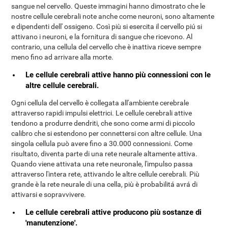
sangue nel cervello. Queste immagini hanno dimostrato che le
nostre cellule cerebrali note anche come neuroni, sono altamente
e dipendenti dell' ossigeno. Così più si esercita il cervello piú si
attivano i neuroni, e la fornitura di sangue che ricevono. Al
contrario, una cellula del cervello che è inattiva riceve sempre
meno fino ad arrivare alla morte.
Le cellule cerebrali attive hanno più connessioni con le
altre cellule cerebrali.
Ogni cellula del cervello è collegata all'ambiente cerebrale
attraverso rapidi impulsi elettrici. Le cellule cerebrali attive
tendono a produrre dendriti, che sono come armi di piccolo
calibro che si estendono per connettersi con altre cellule. Una
singola cellula può avere fino a 30.000 connessioni. Come
risultato, diventa parte di una rete neurale altamente attiva.
Quando viene attivata una rete neuronale, l'impulso passa
attraverso l'intera rete, attivando le altre cellule cerebrali. Più
grande è la rete neurale di una cella, più è probabilitá avrá di
attivarsi e sopravvivere.
Le cellule cerebrali attive producono più sostanze di
'manutenzione'.