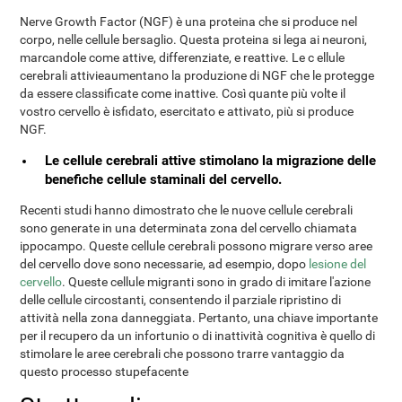
Nerve Growth Factor (NGF) è una proteina che si produce nel
corpo, nelle cellule bersaglio. Questa proteina si lega ai neuroni,
marcandole come attive, differenziate, e reattive. Le c ellule
cerebrali attivieaumentano la produzione di NGF che le protegge
da essere classificate come inattive. Così quante più volte il
vostro cervello è isfidato, esercitato e attivato, più si produce
NGF.
Le cellule cerebrali attive stimolano la migrazione delle
benefiche cellule staminali del cervello.
Recenti studi hanno dimostrato che le nuove cellule cerebrali
sono generate in una determinata zona del cervello chiamata
ippocampo. Queste cellule cerebrali possono migrare verso aree
del cervello dove sono necessarie, ad esempio, dopo
lesione del
cervello
. Queste cellule migranti sono in grado di imitare l'azione
delle cellule circostanti, consentendo il parziale ripristino di
attività nella zona danneggiata. Pertanto, una chiave importante
per il recupero da un infortunio o di inattività cognitiva è quello di
stimolare le aree cerebrali che possono trarre vantaggio da
questo processo stupefacente