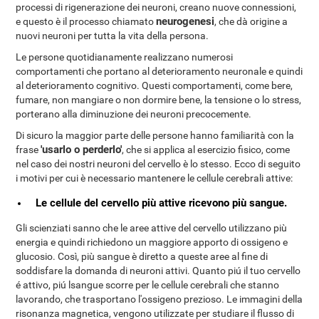
processi di rigenerazione dei neuroni, creano nuove connessioni,
neurogenesi
e questo è il processo chiamato
, che dà origine a
nuovi neuroni per tutta la vita della persona.
Le persone quotidianamente realizzano numerosi
comportamenti che portano al deterioramento neuronale e quindi
al deterioramento cognitivo. Questi comportamenti, come bere,
fumare, non mangiare o non dormire bene, la tensione o lo stress,
porterano alla diminuzione dei neuroni precocemente.
Di sicuro la maggior parte delle persone hanno familiarità con la
'usarlo o perderlo'
frase
, che si applica al esercizio fisico, come
nel caso dei nostri neuroni del cervello è lo stesso. Ecco di seguito
i motivi per cui è necessario mantenere le cellule cerebrali attive:
Le cellule del cervello più attive ricevono più sangue.
Gli scienziati sanno che le aree attive del cervello utilizzano più
energia e quindi richiedono un maggiore apporto di ossigeno e
glucosio. Così, più sangue è diretto a queste aree al fine di
soddisfare la domanda di neuroni attivi. Quanto piú il tuo cervello
é attivo, piú lsangue scorre per le cellule cerebrali che stanno
lavorando, che trasportano l'ossigeno prezioso. Le immagini della
risonanza magnetica, vengono utilizzate per studiare il flusso di