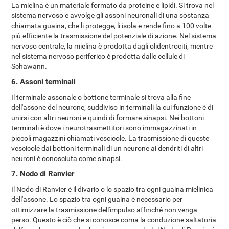
La mielina è un materiale formato da proteine e lipidi. Si trova nel
sistema nervoso e avvolge gli assoni neuronali di una sostanza
chiamata guaina, che li protegge, li isola e rende fino a 100 volte
più efficiente la trasmissione del potenziale di azione. Nel sistema
nervoso centrale, la mielina è prodotta dagli olidentrociti, mentre
nel sistema nervoso periferico è prodotta dalle cellule di
Schawann.
6. Assoni terminali
Il terminale assonale o bottone terminale si trova alla fine
dell'assone del neurone, suddiviso in terminali la cui funzione è di
unirsi con altri neuroni e quindi di formare sinapsi. Nei bottoni
terminali è dove i neurotrasmettitori sono immagazzinati in
piccoli magazzini chiamati vescicole. La trasmissione di queste
vescicole dai bottoni terminali di un neurone ai dendriti di altri
neuroni è conosciuta come sinapsi.
7. Nodo di Ranvier
Il Nodo di Ranvier è il divario o lo spazio tra ogni guaina mielinica
dell'assone. Lo spazio tra ogni guaina è necessario per
ottimizzare la trasmissione dell'impulso affinché non venga
perso. Questo è ciò che si conosce coma la conduzione saltatoria