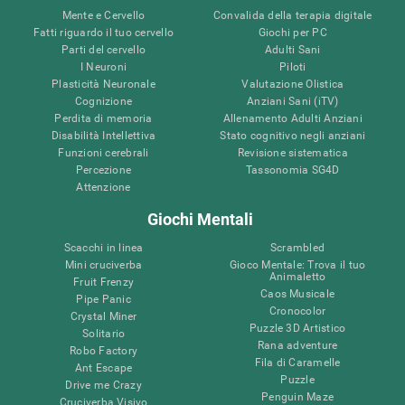
Mente e Cervello
Convalida della terapia digitale
Fatti riguardo il tuo cervello
Giochi per PC
Parti del cervello
Adulti Sani
I Neuroni
Piloti
Plasticità Neuronale
Valutazione Olistica
Cognizione
Anziani Sani (iTV)
Perdita di memoria
Allenamento Adulti Anziani
Disabilità Intellettiva
Stato cognitivo negli anziani
Funzioni cerebrali
Revisione sistematica
Percezione
Tassonomia SG4D
Attenzione
Giochi Mentali
Scacchi in linea
Scrambled
Mini cruciverba
Gioco Mentale: Trova il tuo
Animaletto
Fruit Frenzy
Caos Musicale
Pipe Panic
Cronocolor
Crystal Miner
Puzzle 3D Artistico
Solitario
Rana adventure
Robo Factory
Fila di Caramelle
Ant Escape
Puzzle
Drive me Crazy
Penguin Maze
Cruciverba Visivo