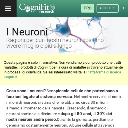
PRO
ACCEDERE
ITA
I Neuroni
Ragioni per cui i nostri neuroni possono
vivere meglio e più a lungo
Questa pagina è solo informativa. Non vendiamo alcun prodotto che tratti
malattie. I prodotti di CogniFit per la cura di malattie si trovano attualmente
in processi di convalida. Se sei interessato visita la
Piattaforma di ricerca
CogniFit
Cosa sono i neuroni?
piccole cellule che partecipano a
Sono
funzioni legate al sistema nervoso
. Nel nostro cervello, ci sono
milioni di neuroni, si stima che ne abbiamo circa 80 milioni,
almeno al momento della nascita. Crescendo, il numero di
dopo gli 80 anni, il 30% dei
neuroni comincia a diminuire e
nostri neuroni andrà perso.
Durante la giornata, perdiamo e
generiamo costantemente neuroni. Alcune cellule attraverso i