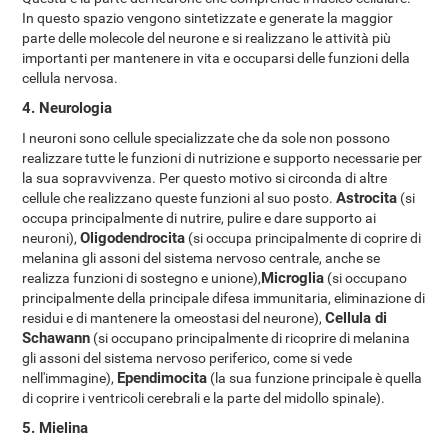
In questo spazio vengono sintetizzate e generate la maggior
parte delle molecole del neurone e si realizzano le attività più
importanti per mantenere in vita e occuparsi delle funzioni della
cellula nervosa.
4. Neurologia
I neuroni sono cellule specializzate che da sole non possono
realizzare tutte le funzioni di nutrizione e supporto necessarie per
la sua sopravvivenza. Per questo motivo si circonda di altre
Astrocita
cellule che realizzano queste funzioni al suo posto.
(si
occupa principalmente di nutrire, pulire e dare supporto ai
Oligodendrocita
neuroni),
(si occupa principalmente di coprire di
melanina gli assoni del sistema nervoso centrale, anche se
Microglia
realizza funzioni di sostegno e unione),
(si occupano
principalmente della principale difesa immunitaria, eliminazione di
Cellula di
residui e di mantenere la omeostasi del neurone),
Schawann
(si occupano principalmente di ricoprire di melanina
gli assoni del sistema nervoso periferico, come si vede
Ependimocita
nell'immagine),
(la sua funzione principale è quella
di coprire i ventricoli cerebrali e la parte del midollo spinale).
5. Mielina