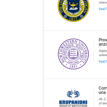
Intern
Vedi 
Prov
anzi
Gigler
online
Vedi 
Comp
una 
Ali, Z
of the