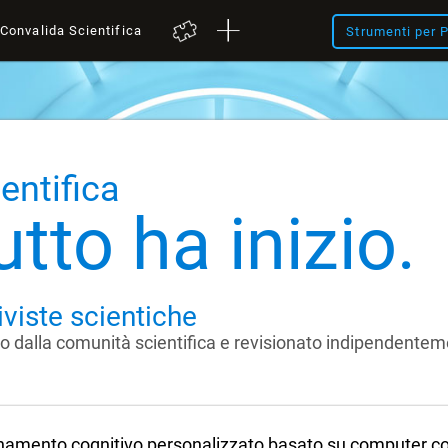
Convalida Scientifica
Strumenti per P
entifica
tto ha inizio.
iviste scientiche
to dalla comunità scientifica e revisionato indipendentem
namento cognitivo personalizzato basato su computer c