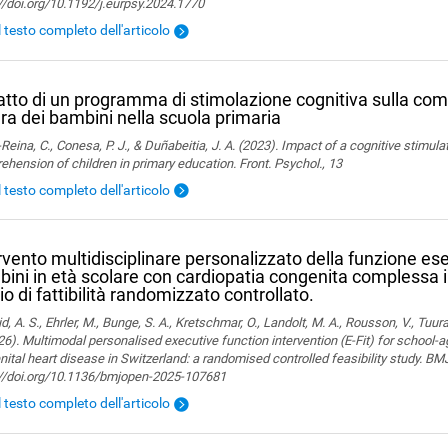
//doi.org/10.1192/j.eurpsy.2024.1770
l testo completo dell'articolo
tto di un programma di stimolazione cognitiva sulla com
ura dei bambini nella scuola primaria
Reina, C., Conesa, P. J., & Duñabeitia, J. A. (2023). Impact of a cognitive stimul
hension of children in primary education. Front. Psychol., 13
l testo completo dell'articolo
rvento multidisciplinare personalizzato della funzione ese
ini in età scolare con cardiopatia congenita complessa i
io di fattibilità randomizzato controllato.
, A. S., Ehrler, M., Bunge, S. A., Kretschmar, O., Landolt, M. A., Rousson, V., Tuura,
26). Multimodal personalised executive function intervention (E-Fit) for school-
ital heart disease in Switzerland: a randomised controlled feasibility study. B
://doi.org/10.1136/bmjopen-2025-107681
l testo completo dell'articolo