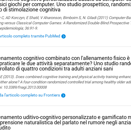
sici giochi per computer. Uno studio prospettico, randomi
o di stimolazione cognitiva
 C, AD Korczyn, E Shatil, V Aharonson, Birnboim S, N. Giladi (2011) Computer-Ba
ng versus Classical Computer Games: A Randomized Double-Blind Prospective Tri
epidemiología; 36:91-9.
articolo completo tramite PubMed
lenamento cognitivo combinato con l'allenamento fisico è 
praticare le due attività separatamente? Uno studio ran
rollato di quattro condizioni tra adulti anziani sani
 E (2013). Does combined cognitive training and physical activity training enhanc
ither alone? A four-condition randomized controlled trial among healthy older adu
oi: 10.3389/fnagi.2013.00008
a l'articolo completo su Frontiers
lenamento uditivo-cognitivo personalizzato e gamificato m
rensione naturalistica del parlato nel rumore negli anzia
'udito