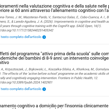
ioramenti nella valutazione cognitiva e della salute nelle
riore ai 60 anni attraverso l'allenamento cognitivo con l'
a-Torres, J. M., Mazoteras-Pardo, V., Santacruz-Salas, E., Cobo-Cuenca, A. I., Ba
ro, S., & Laredo-Aguilera, J. A. (2026). Improvements in cognitive and health 
0 years through cognitive training with the CogniFit app. SAGE Open, 16(1).
://doi.org/10.1177/21582440251405342
l testo completo dell'articolo
effetti del programma "attivo prima della scuola" sulle c
demiche dei bambini di 8-9 anni: un intervento coinvolgent
itivo
 A., Krzysztoszek, J., Bojkowski, Ł., Koszałka-Silska, A., Khorkova, M., Gomołyse
. The effects of the ‘active before school’ programme on the academic skills of
ally and cognitively engaging intervention. Frontiers in Public Health, 12.
://doi.org/10.3389/fpubh.2024.1402901
l testo completo dell'articolo
namento cognitivo a domicilio per l'insonnia clinicamente d