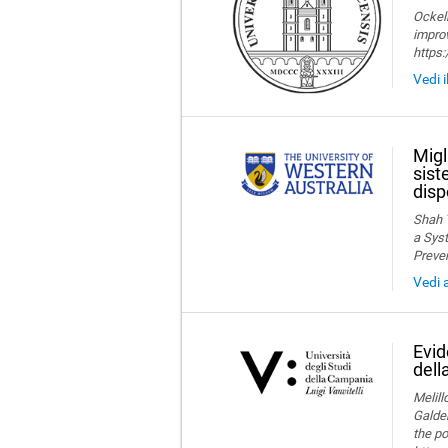
Ockelm
improv
https
Vedi i
Migl
sist
disp
Shah T
a Syst
Preve
Vedi 
Evid
dell
Melillo
Galder
the po