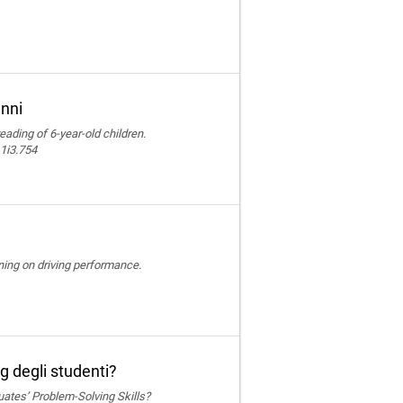
anni
reading of 6-year-old children.
11i3.754
ining on driving performance.
g degli studenti?
ates’ Problem-Solving Skills?