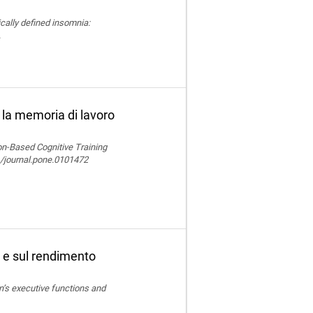
nically defined insomnia:
.
 la memoria di lavoro
ion-Based Cognitive Training
/journal.pone.0101472
e e sul rendimento
en’s executive functions and