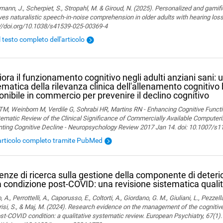
ann, J., Scherpiet, S., Stropahl, M. & Giroud, N. (2025). Personalized and gamifi
es naturalistic speech-in-noise comprehension in older adults with hearing loss. 
://doi.org/10.1038/s41539-025-00369-4
l testo completo dell'articolo
iora il funzionamento cognitivo negli adulti anziani sani: 
ematica della rilevanza clinica dell'allenamento cognitiv
onibile in commercio per prevenire il declino cognitivo
M, Weinborn M, Verdile G, Sohrabi HR, Martins RN - Enhancing Cognitive Functio
ematic Review of the Clinical Significance of Commercially Available Computeriz
nting Cognitive Decline - Neuropsychology Review 2017 Jan 14. doi: 10.1007/s
articolo completo tramite PubMed
enze di ricerca sulla gestione della componente di deter
a condizione post-COVID: una revisione sistematica qualit
, A., Perrottelli, A., Caporusso, E., Coltorti, A., Giordano, G. M., Giuliani, L., Pezzella
isi, S., & Maj, M. (2024). Research evidence on the management of the cogniti
st-COVID condition: a qualitative systematic review. European Psychiatry, 67(1).