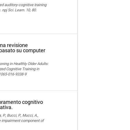
ed auditory-cognitive training
npj Sci. Learn. 10, 80.
una revisione
o basato su computer
ning in Healthly Older Adults:
ed Cognitive Training in
11065-016-9338-9
ioramento cognitivo
ativa.
, P., Bucci, P., Mucci, A.,
ve impairment component of