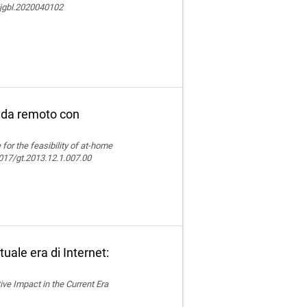
ijgbl.2020040102
ne da remoto con
e for the feasibility of at-home
.4017/gt.2013.12.1.007.00
uale era di Internet:
ive Impact in the Current Era