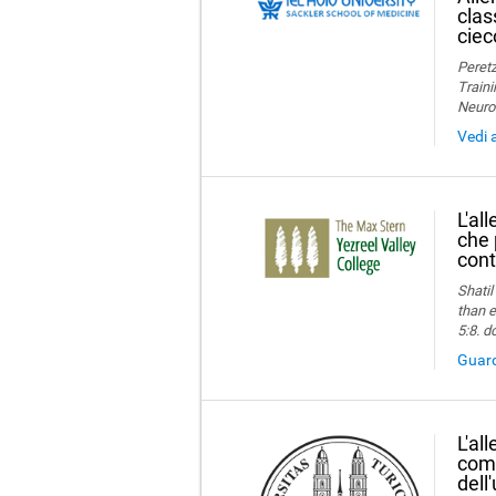
clas
ciec
Peretz
Traini
Neuro
Vedi 
L'al
che 
cont
Shatil
than e
5:8. d
Guard
L'al
comp
dell