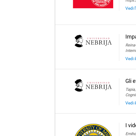
https
Vedi 
Impa
Reina-
Intern
Vedi i
Gli 
Tapia,
Cogni
Vedi i
I vi
Emihov