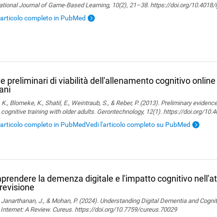
ational Journal of Game-Based Learning, 10(2), 21–38. https://doi.org/10.4018/
l'articolo completo in PubMed
e preliminari di viabilità dell'allenamento cognitivo onli
ani
, K., Blomeke, K., Shatil, E., Weintraub, S., & Reber, P. (2013). Preliminary evidenc
 cognitive training with older adults. Gerontechnology, 12(1). https://doi.org/10
l'articolo completo in PubMedVedi l'articolo completo su PubMed
rendere la demenza digitale e l'impatto cognitivo nell'att
revisione
., Janarthanan, J., & Mohan, P. (2024). Understanding Digital Dementia and Cognit
 Internet: A Review. Cureus. https://doi.org/10.7759/cureus.70029