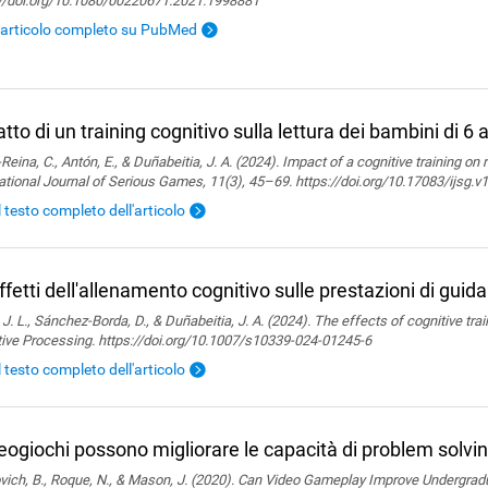
://doi.org/10.1080/00220671.2021.1998881
l'articolo completo su PubMed
tto di un training cognitivo sulla lettura dei bambini di 6 
Reina, C., Antón, E., & Duñabeitia, J. A. (2024). Impact of a cognitive training on 
ational Journal of Serious Games, 11(3), 45–69. https://doi.org/10.17083/ijsg.v
l testo completo dell'articolo
effetti dell'allenamento cognitivo sulle prestazioni di guida
 J. L., Sánchez-Borda, D., & Duñabeitia, J. A. (2024). The effects of cognitive tra
tive Processing. https://doi.org/10.1007/s10339-024-01245-6
l testo completo dell'articolo
deogiochi possono migliorare le capacità di problem solvin
ich, B., Roque, N., & Mason, J. (2020). Can Video Gameplay Improve Undergradu