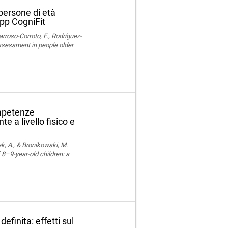
 persone di età
app CogniFit
rroso-Corroto, E., Rodríguez-
assessment in people older
ompetenze
e a livello fisico e
k, A., & Bronikowski, M.
 8–9-year-old children: a
efinita: effetti sul