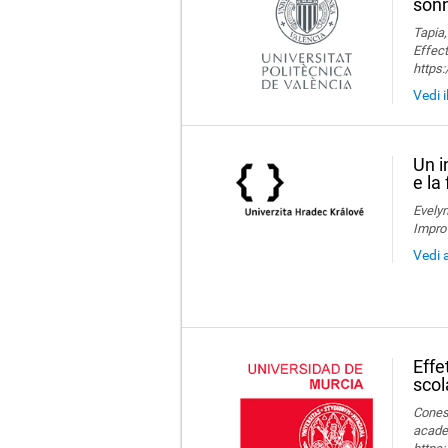
sonn
Tapia,
Effect
https
Vedi i
Un i
e la
Evelyn
Impro
Vedi 
Effe
scol
Conesa
acade