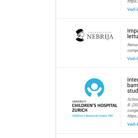
https:
Vedi i
Impa
lett
Reina-
compre
Vedi i
Inte
bamb
stud
Schmid
B. (20
congen
https
Vedi i