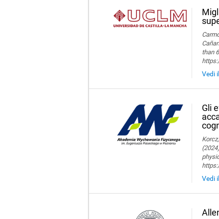
Migl
supe
Carmon
Cañame
than 6
https
Vedi i
Gli 
acca
cogn
Korcz,
(2024)
physic
https
Vedi i
Alle