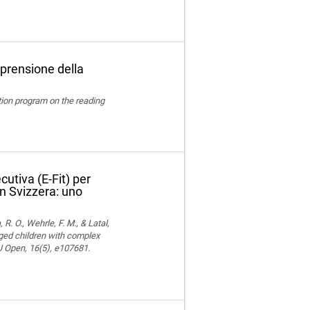
prensione della
ation program on the reading
cutiva (E-Fit) per
n Svizzera: uno
 R. O., Wehrle, F. M., & Latal,
aged children with complex
MJ Open, 16(5), e107681.