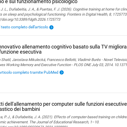
o e sul funzionamento psicologico
 J. L., Duñabeitia, J. A., & Puertas, F. J. (2026). Cognitive training at home for cli
s on sleep and psychological functioning. Frontiers in Digital Health, 8, 1725773
://doi.org/10.3389/fdgth.2026.1725773
l testo completo dell'articolo
nnovativo allenamento cognitivo basato sulla TV migliora
 funzione esecutiva
 Shatil, Jaroslava Mikulecká, Francesco Bellotti, Vladimír Burěs - Novel Televis
ves Working Memory and Executive Function - PLOS ONE July 03, 2014. 10.1371
articolo completo tramite PubMed
tti dell'allenamento per computer sulle funzioni esecutiv
astico dei bambini
, P. J., & Duñabeitia, J. A. (2021). Effects of computer-based training on childr
mic achievement. The Journal of Educational Research, 1–10.