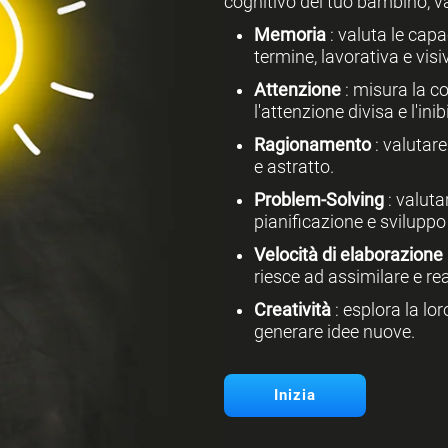
cognitivo del tuo bambino, 
Memoria
: valuta le cap
termine, lavorativa e visi
Attenzione
: misura la c
l'attenzione divisa e l'ini
Ragionamento
: valutare
e astratto.
Problem-Solving
: valuta
pianificazione e sviluppo 
Velocità di elaborazione
riesce ad assimilare e rea
Creatività
: esplora la lo
generare idee nuove.
Inizia