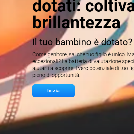
dotati: coltiva
brillantezza
Il tuo bambino è dotato?
Come genitore, sai che tuo figlio è unico. M
eccezionali? La batteria di valutazione spec
aiutarti a scoprire il vero potenziale di tuo f
pieno di opportunità.
Inizia