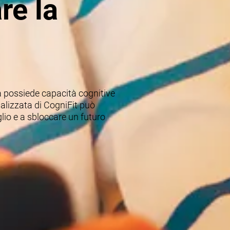
re la
a possiede capacità cognitive
ializzata di CogniFit può
iglio e a sbloccare un futuro