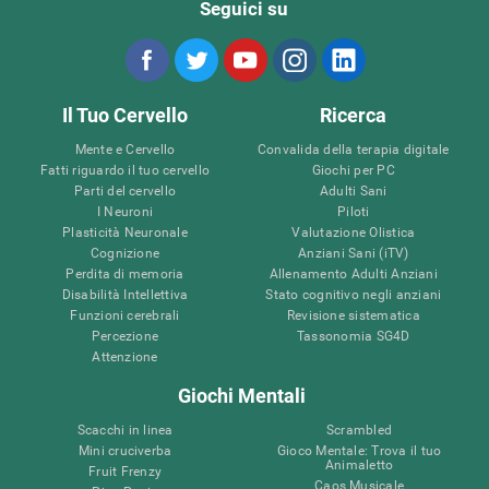
Seguici su
Il Tuo Cervello
Ricerca
Mente e Cervello
Convalida della terapia digitale
Fatti riguardo il tuo cervello
Giochi per PC
Parti del cervello
Adulti Sani
I Neuroni
Piloti
Plasticità Neuronale
Valutazione Olistica
Cognizione
Anziani Sani (iTV)
Perdita di memoria
Allenamento Adulti Anziani
Disabilità Intellettiva
Stato cognitivo negli anziani
Funzioni cerebrali
Revisione sistematica
Percezione
Tassonomia SG4D
Attenzione
Giochi Mentali
Scacchi in linea
Scrambled
Mini cruciverba
Gioco Mentale: Trova il tuo
Animaletto
Fruit Frenzy
Caos Musicale