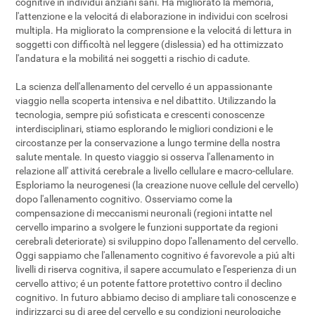
cognitive in individui anziani sani. Ha migliorato la memoria,
l'attenzione e la velocitá di elaborazione in individui con scelrosi
multipla. Ha migliorato la comprensione e la velocitá di lettura in
soggetti con difficoltà nel leggere (dislessia) ed ha ottimizzato
l'andatura e la mobilitá nei soggetti a rischio di cadute.
La scienza dell'allenamento del cervello é un appassionante
viaggio nella scoperta intensiva e nel dibattito. Utilizzando la
tecnologia, sempre piú sofisticata e crescenti conoscenze
interdisciplinari, stiamo esplorando le migliori condizioni e le
circostanze per la conservazione a lungo termine della nostra
salute mentale. In questo viaggio si osserva l'allenamento in
relazione all' attivitá cerebrale a livello cellulare e macro-cellulare.
Esploriamo la neurogenesi (la creazione nuove cellule del cervello)
dopo l'allenamento cognitivo. Osserviamo come la
compensazione di meccanismi neuronali (regioni intatte nel
cervello imparino a svolgere le funzioni supportate da regioni
cerebrali deteriorate) si sviluppino dopo l'allenamento del cervello.
Oggi sappiamo che l'allenamento cognitivo é favorevole a piú alti
livelli di riserva cognitiva, il sapere accumulato e l'esperienza di un
cervello attivo; é un potente fattore protettivo contro il declino
cognitivo. In futuro abbiamo deciso di ampliare tali conoscenze e
indirizzarci su di aree del cervello e su condizioni neurologiche