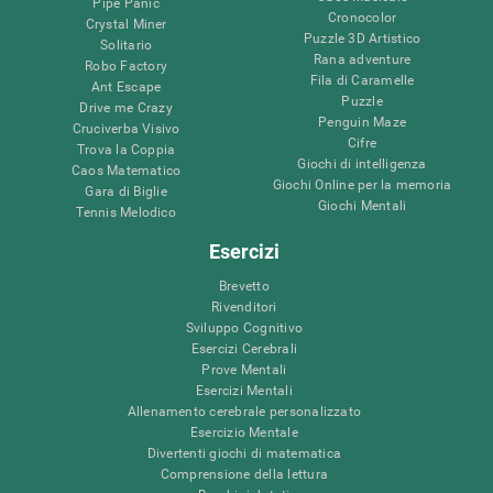
Pipe Panic
Cronocolor
Crystal Miner
Puzzle 3D Artistico
Solitario
Rana adventure
Robo Factory
Fila di Caramelle
Ant Escape
Puzzle
Drive me Crazy
Penguin Maze
Cruciverba Visivo
Cifre
Trova la Coppia
Giochi di intelligenza
Caos Matematico
Giochi Online per la memoria
Gara di Biglie
Giochi Mentali
Tennis Melodico
Esercizi
Brevetto
Rivenditori
Sviluppo Cognitivo
Esercizi Cerebrali
Prove Mentali
Esercizi Mentali
Allenamento cerebrale personalizzato
Esercizio Mentale
Divertenti giochi di matematica
Comprensione della lettura