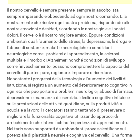
Il nostro cervello è sempre presente, sempre in ascolto, sta
sempre imparando e obbedendo ad ogni nostro comando. È la
nostra mente che risolve ogni nostro problema, rispondendo alle
nostre emozioni e desideri, ricordando le nostre gioie e i nostri
dolori. Il cervello è il nostro migliore amico. Eppure, condizioni
ambientali quali l'aumento dello stress, la depressione, le droga e
l'abuso di sostanze; malattie neurologiche o condizioni
neurologiche come i problemi di apprendimento, la sclerosi
multipla e il morbo di Alzheimer; nonché condizioni di sviluppo
come l'invecchiamento, possono compromettere la capacitá del
cervello di partecipare, ragionare, imparare o ricordare.
Nonostante i progressi della tecnologia e l'aumento dei livelli di
istruzione, si registra un aumento del deterioramento cognitivo in
ogni età che può portare a problemi neurologici, abuso di farmaci,
depressione e mancanza di esercizio.l declino cognitivo influisce
sulle prestazioni delle attività quotidiane, sulla produttività a
scuola e a lavoro.I ricercatori stanno tentando di preservare o
migliorare la funzionalitá cognitiva utilizzando approcci di
arricchimento che intensifichino l'esperienza di apprendimento.
Nel farlo sono supportati da abbondanti prove scientifiche sul
potenziale di plasticità neurale e cognitiva del cervello. Una forma