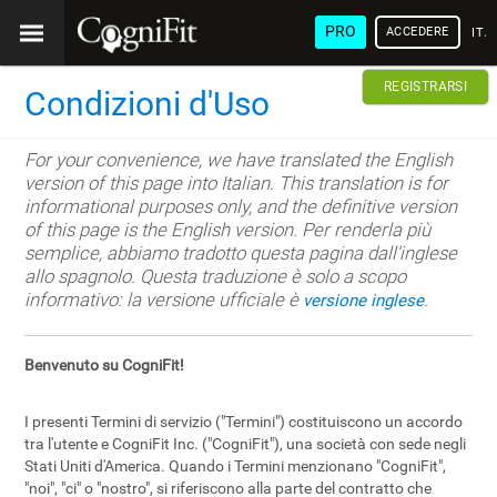
PRO
ACCEDERE
ITA
REGISTRARSI
Condizioni d'Uso
For your convenience, we have translated the English
version of this page into Italian. This translation is for
informational purposes only, and the definitive version
of this page is the English version. Per renderla più
semplice, abbiamo tradotto questa pagina dall'inglese
allo spagnolo. Questa traduzione è solo a scopo
informativo: la versione ufficiale è
.
versione inglese
Benvenuto su CogniFit!
I presenti Termini di servizio ("Termini") costituiscono un accordo
tra l'utente e CogniFit Inc. ("CogniFit"), una società con sede negli
Stati Uniti d'America. Quando i Termini menzionano "CogniFit",
"noi", "ci" o "nostro", si riferiscono alla parte del contratto che