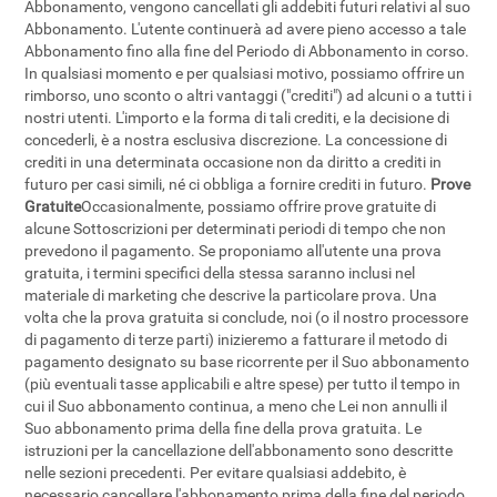
Abbonamento, vengono cancellati gli addebiti futuri relativi al suo
Abbonamento. L'utente continuerà ad avere pieno accesso a tale
Abbonamento fino alla fine del Periodo di Abbonamento in corso.
In qualsiasi momento e per qualsiasi motivo, possiamo offrire un
rimborso, uno sconto o altri vantaggi ("crediti") ad alcuni o a tutti i
nostri utenti. L'importo e la forma di tali crediti, e la decisione di
concederli, è a nostra esclusiva discrezione. La concessione di
crediti in una determinata occasione non da diritto a crediti in
futuro per casi simili, né ci obbliga a fornire crediti in futuro.
Prove
Gratuite
Occasionalmente, possiamo offrire prove gratuite di
alcune Sottoscrizioni per determinati periodi di tempo che non
prevedono il pagamento. Se proponiamo all'utente una prova
gratuita, i termini specifici della stessa saranno inclusi nel
materiale di marketing che descrive la particolare prova. Una
volta che la prova gratuita si conclude, noi (o il nostro processore
di pagamento di terze parti) inizieremo a fatturare il metodo di
pagamento designato su base ricorrente per il Suo abbonamento
(più eventuali tasse applicabili e altre spese) per tutto il tempo in
cui il Suo abbonamento continua, a meno che Lei non annulli il
Suo abbonamento prima della fine della prova gratuita. Le
istruzioni per la cancellazione dell'abbonamento sono descritte
nelle sezioni precedenti. Per evitare qualsiasi addebito, è
necessario cancellare l'abbonamento prima della fine del periodo