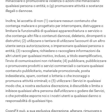
minacciare o promuovere la violenza o azioni che minacciano
qualsiasi persona o entità; o (g) promuovere attività o sostanze
illegali o dannose.
Inoltre, lei accetta di non (1) caricare nessun contenuto che
contenga malware o progettato per interrompere, distruggere o
limitare la funzionalità di qualsiasi apparecchiatura o servizio o
che contenga altri file o contenuti dannosi, deleterio, dirompenti o
distruttivi; (2) utilizzare o tentare di utilizzare l'account di un altro
utente senza autorizzazione, o impersonare qualsiasi persona o
entità; (3) raccogliere, richiedere o raccogliere informazioni da
altri utenti per qualsiasi motivo, incluso, a titolo esemplificativo,
l'invio di comunicazioni non richieste; (4) pubblicare, pubblicizzare
o promuovere prodotti o servizi commerciali o caricare qualsiasi
contenuto pubblicitario, materiale promozionale, posta
indesiderata, spam, contest o lotteria o che incoraggi o
promuova attività criminali; o (5) utilizzare i Servizi in qualsiasi
modo che, a nostra esclusiva discrezione, è discutibile o limita o
inibisce qualsiasi altra persona dall'utilizzare o godere dei Servizi,
o che potrebbe esporre noi o i nostri utenti a qualsiasi danno o
responsabilità di qualsiasi tipo.
CogniFit può, a sua esclusiva discrezione, alterare, rimuovere o