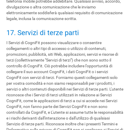
telefonia mobile potrebbe addebitare. Qualsiasi avviso, accordo,
divulgazione o altra comunicazione che le inviamo
elettronicamente soddisferà qualsiasi requisito di comunicazione
legale, inclusa la comunicazione scritta.
17. Servizi di terze parti
I Servizi di CogniFit possono visualizzare o consentire
collegamenti o altri tipi di accesso o utilizzo di contenuti,
promozioni, pubblicità, siti Web, applicazioni, servizi e risorse di
terzi (collettivamente "Servizi di terzi") che non sono sotto il
controllo di CogniFit. Ciò potrebbe includere l'opportunità di
collegare il suo account CogniFit, i dati CogniFit o i servizi
CogniFit con servizi di terzi. Forniamo questi collegamenti solo
per vostra comodità e non siamo responsabili per i prodotti, i
servizi o altri contenuti disponibili nei Servizi di terze parti. L'utente
riconosce che i Servizi di terzi utilizzati in relazione ai Servizi
CogniFit, come le applicazioni di terzi a cui si accede nei Servizi
CogniFit, non fanno parte dei Servizi CogniFit e non sono
controllati da CogniFit, e L'utente si assume tutte le responsabilità
e i rischi derivanti dall'interazione o dall'utilizzo di qualsiasi
Servizio di terze parti. Riconosce inoltre che i presenti Termini e
l'Informativa sulla privacy di CogniFit non si applicano ai Servizi di