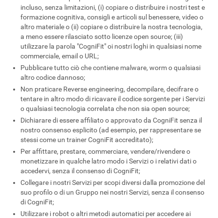
incluso, senza limitazioni, (i) copiare o distribuire i nostri test e
formazione cognitiva, consigli e articoli sul benessere, video o
altro materiale o (ii) copiare o distribuire la nostra tecnologia,
a meno essere rilasciato sotto licenze open source; (iii)
utilizzare la parola "CogniFit" oi nostri loghi in qualsiasi nome
commerciale, email o URL;
Pubblicare tutto ciò che contiene malware, worm o qualsiasi
altro codice dannoso;
Non praticare Reverse engineering, decompilare, decifrare o
tentare in altro modo di ricavare il codice sorgente per i Servizi
o qualsiasi tecnologia correlata che non sia open source;
Dichiarare di essere affiliato o approvato da CogniFit senza il
nostro consenso esplicito (ad esempio, per rappresentare se
stessi come un trainer CogniFit accreditato);
Per affittare, prestare, commerciare, vendere/rivendere o
monetizzare in qualche latro modo i Servizi o i relativi dati o
accedervi, senza il consenso di CogniFit;
Collegare i nostri Servizi per scopi diversi dalla promozione del
suo profilo o di un Gruppo nei nostri Servizi, senza il consenso
di CogniFit;
Utilizzare i robot o altri metodi automatici per accedere ai