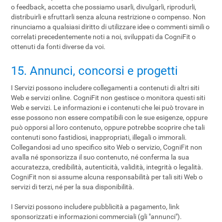
o feedback, accetta che possiamo usarli, divulgarli, riprodurli,
distribuirli e sfruttarli senza alcuna restrizione o compenso. Non
rinunciamo a qualsiasi diritto di utilizzare idee o commenti simili o
correlati precedentemente noti a noi, sviluppati da CogniFit o
ottenuti da fonti diverse da voi.
15. Annunci, concorsi e progetti
I Servizi possono includere collegamenti a contenuti di altri siti
Web e servizi online. CogniFit non gestisce o monitora questi siti
Web e servizi. Le informazioni e i contenuti che lei può trovare in
esse possono non essere compatibili con le sue esigenze, oppure
può opporsi al loro contenuto, oppure potrebbe scoprire che tali
contenuti sono fastidiosi, inappropriati, illegali o immorali.
Collegandosi ad uno specifico sito Web o servizio, CogniFit non
avalla né sponsorizza il suo contenuto, né conferma la sua
accuratezza, credibilità, autenticità, validità, integrità o legalità.
CogniFit non si assume alcuna responsabilità per tali siti Web o
servizi di terzi, né per la sua disponibilità.
I Servizi possono includere pubblicità a pagamento, link
sponsorizzati e informazioni commerciali (gli "annunci").