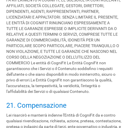
FA RIFERIMENTO A COGNIFIT, LE SUESOICETÀ CONTROLLANTI,
AFFILIATI, SOCIETÀ COLLEGATE, GESTORI, DIRETTORI,
DIPENDENTI, AGENTI, RAPPRESENTANTI, PARTNER,
LICENZIATARI E APPALTATORI. SENZA LIMITARE IL PRESENTE,
LE ENTITÀ DI COGNIFIT RINUNCIANO ESPRESSAMENTE A
TUTTE LE GARANZIE ESPRESSE O IMPLICITE DERIVANTI DA O
RELATIVE A QUESTI TERMINI O SERVIZI, COMPRESE TUTTE LE
GARANZIE DI COMMERCIABILITÀ, IDONEITÀ PER UN
PARTICOLARE SCOPO PARTICOLARE, PIACERE TRANQUILLO O
NON VIOLAZIONE, E TUTTE LE GARANZIE CHE NASCONO NEL
CORSO DELLA NEGOZIAZIONE O DELL'UTILIZZO DEL
COMMERCIO Le entità di CogniFit Le Entità CogniFit non
garantiscono che i Servizi o il Contenuto soddisfino i requisiti
dell'utente o che siano disponibili in modo ininterrotto, sicuro o
privo di errori.Le Entità CogniFit non garantiscono la qualità,
l'accuratezza, la tempestività, la veridicità, l'integrità o
l'affidabilità dei Servizi o di qualsiasi Contenuto.
21. Compensazione
Lei risarcirò e manterrà indenne l'Entità di CogniFit da e contro
qualsiasi rivendicazione, richiesta, azione, pretesa, contestazione,
pretesa o indagini da parte di terzi, ente governativo o industria, e