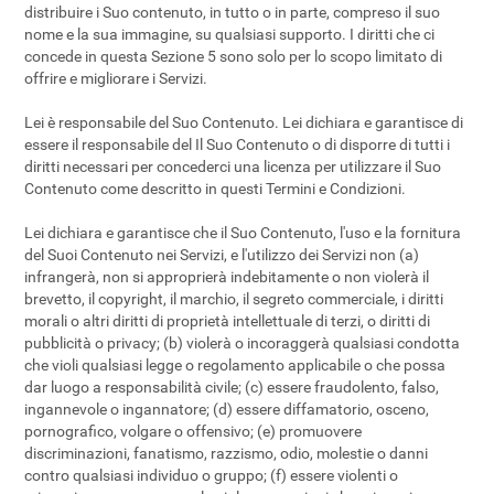
distribuire i Suo contenuto, in tutto o in parte, compreso il suo
nome e la sua immagine, su qualsiasi supporto. I diritti che ci
concede in questa Sezione 5 sono solo per lo scopo limitato di
offrire e migliorare i Servizi.
Lei è responsabile del Suo Contenuto. Lei dichiara e garantisce di
essere il responsabile del Il Suo Contenuto o di disporre di tutti i
diritti necessari per concederci una licenza per utilizzare il Suo
Contenuto come descritto in questi Termini e Condizioni.
Lei dichiara e garantisce che il Suo Contenuto, l'uso e la fornitura
del Suoi Contenuto nei Servizi, e l'utilizzo dei Servizi non (a)
infrangerà, non si approprierà indebitamente o non violerà il
brevetto, il copyright, il marchio, il segreto commerciale, i diritti
morali o altri diritti di proprietà intellettuale di terzi, o diritti di
pubblicità o privacy; (b) violerà o incoraggerà qualsiasi condotta
che violi qualsiasi legge o regolamento applicabile o che possa
dar luogo a responsabilità civile; (c) essere fraudolento, falso,
ingannevole o ingannatore; (d) essere diffamatorio, osceno,
pornografico, volgare o offensivo; (e) promuovere
discriminazioni, fanatismo, razzismo, odio, molestie o danni
contro qualsiasi individuo o gruppo; (f) essere violenti o