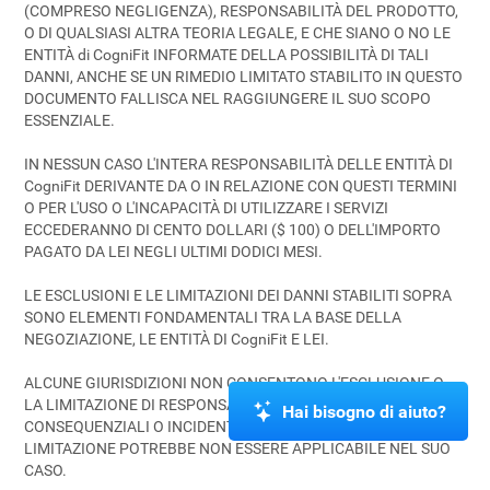
(COMPRESO NEGLIGENZA), RESPONSABILITÀ DEL PRODOTTO,
O DI QUALSIASI ALTRA TEORIA LEGALE, E CHE SIANO O NO LE
ENTITÀ di CogniFit INFORMATE DELLA POSSIBILITÀ DI TALI
DANNI, ANCHE SE UN RIMEDIO LIMITATO STABILITO IN QUESTO
DOCUMENTO FALLISCA NEL RAGGIUNGERE IL SUO SCOPO
ESSENZIALE.
IN NESSUN CASO L'INTERA RESPONSABILITÀ DELLE ENTITÀ DI
CogniFit DERIVANTE DA O IN RELAZIONE CON QUESTI TERMINI
O PER L'USO O L'INCAPACITÀ DI UTILIZZARE I SERVIZI
ECCEDERANNO DI CENTO DOLLARI ($ 100) O DELL'IMPORTO
PAGATO DA LEI NEGLI ULTIMI DODICI MESI.
LE ESCLUSIONI E LE LIMITAZIONI DEI DANNI STABILITI SOPRA
SONO ELEMENTI FONDAMENTALI TRA LA BASE DELLA
NEGOZIAZIONE, LE ENTITÀ DI CogniFit E LEI.
ALCUNE GIURISDIZIONI NON CONSENTONO L'ESCLUSIONE O
LA LIMITAZIONE DI RESPONSABILITÀ PER DANNI
Hai bisogno di aiuto?
CONSEQUENZIALI O INCIDENTALI, PERTANTO LA SUDDETTA
LIMITAZIONE POTREBBE NON ESSERE APPLICABILE NEL SUO
CASO.