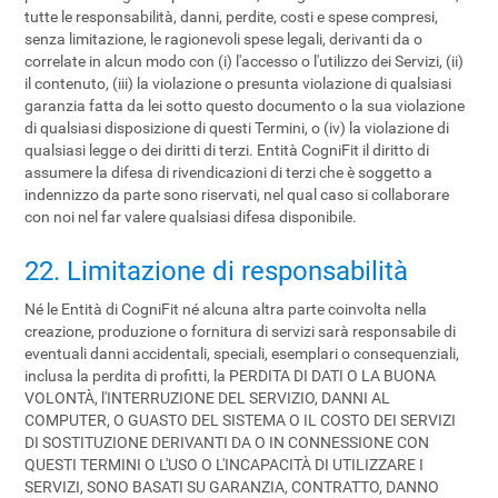
tutte le responsabilità, danni, perdite, costi e spese compresi,
senza limitazione, le ragionevoli spese legali, derivanti da o
correlate in alcun modo con (i) l'accesso o l'utilizzo dei Servizi, (ii)
il contenuto, (iii) la violazione o presunta violazione di qualsiasi
garanzia fatta da lei sotto questo documento o la sua violazione
di qualsiasi disposizione di questi Termini, o (iv) la violazione di
qualsiasi legge o dei diritti di terzi. Entità CogniFit il diritto di
assumere la difesa di rivendicazioni di terzi che è soggetto a
indennizzo da parte sono riservati, nel qual caso si collaborare
con noi nel far valere qualsiasi difesa disponibile.
22. Limitazione di responsabilità
Né le Entità di CogniFit né alcuna altra parte coinvolta nella
creazione, produzione o fornitura di servizi sarà responsabile di
eventuali danni accidentali, speciali, esemplari o consequenziali,
inclusa la perdita di profitti, la PERDITA DI DATI O LA BUONA
VOLONTÀ, l'INTERRUZIONE DEL SERVIZIO, DANNI AL
COMPUTER, O GUASTO DEL SISTEMA O IL COSTO DEI SERVIZI
DI SOSTITUZIONE DERIVANTI DA O IN CONNESSIONE CON
QUESTI TERMINI O L'USO O L'INCAPACITÀ DI UTILIZZARE I
SERVIZI, SONO BASATI SU GARANZIA, CONTRATTO, DANNO