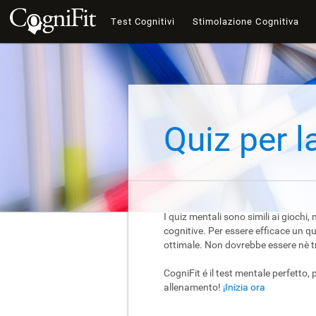
Test Cognitivi
Stimolazione Cognitiva
Quiz per 
I quiz mentali sono simili ai giochi
cognitive. Per essere efficace un q
ottimale. Non dovrebbe essere nè tro
CogniFit é il test mentale perfetto, 
allenamento!
¡Inizia ora