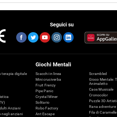
Seguici su
Giochi Mentali
 terapia digitale
Scacchi in linea
Scrambled
Mini cruciverba
Gioco Mentale: T
Animaletto
Fruit Frenzy
Caos Musicale
Pipe Panic
Cronocolor
istica
Crystal Miner
Puzzle 3D Artist
iTV)
Solitario
Rana adventure
ulti Anziani
Robo Factory
Fila di Caramelle
 negli anziani
Ant Escape