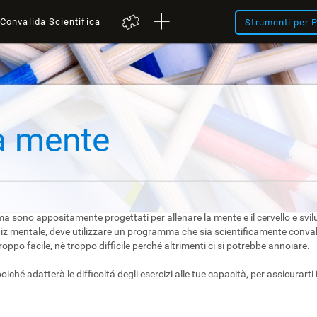
Convalida Scientifica
Strumenti per P
la mente
, ma sono appositamente progettati per allenare la mente e il cervello e svi
uiz mentale, deve utilizzare un programma che sia scientificamente conval
ppo facile, nè troppo difficile perché altrimenti ci si potrebbe annoiare.
poiché adatterà le difficoltá degli esercizi alle tue capacità, per assicurarti