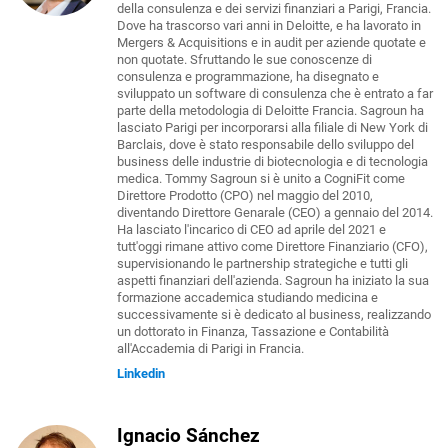
della consulenza e dei servizi finanziari a Parigi, Francia.
Dove ha trascorso vari anni in Deloitte, e ha lavorato in
Mergers & Acquisitions e in audit per aziende quotate e
non quotate. Sfruttando le sue conoscenze di
consulenza e programmazione, ha disegnato e
sviluppato un software di consulenza che è entrato a far
parte della metodologia di Deloitte Francia. Sagroun ha
lasciato Parigi per incorporarsi alla filiale di New York di
Barclais, dove è stato responsabile dello sviluppo del
business delle industrie di biotecnologia e di tecnologia
medica. Tommy Sagroun si è unito a CogniFit come
Direttore Prodotto (CPO) nel maggio del 2010,
diventando Direttore Genarale (CEO) a gennaio del 2014.
Ha lasciato l'incarico di CEO ad aprile del 2021 e
tutt'oggi rimane attivo come Direttore Finanziario (CFO),
supervisionando le partnership strategiche e tutti gli
aspetti finanziari dell'azienda. Sagroun ha iniziato la sua
formazione accademica studiando medicina e
successivamente si è dedicato al business, realizzando
un dottorato in Finanza, Tassazione e Contabilità
all'Accademia di Parigi in Francia.
Linkedin
Ignacio Sánchez