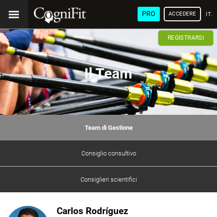
PRO
ACCEDERE
ITA
REGISTRARSI
Il Team
Team di Gestione
Consiglio consultivo
Consiglieri scientifici
Carlos Rodríguez