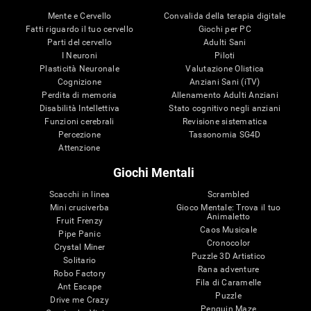
Mente e Cervello
Convalida della terapia digitale
Fatti riguardo il tuo cervello
Giochi per PC
Parti del cervello
Adulti Sani
I Neuroni
Piloti
Plasticità Neuronale
Valutazione Olistica
Cognizione
Anziani Sani (iTV)
Perdita di memoria
Allenamento Adulti Anziani
Disabilità Intellettiva
Stato cognitivo negli anziani
Funzioni cerebrali
Revisione sistematica
Percezione
Tassonomia SG4D
Attenzione
Giochi Mentali
Scacchi in linea
Scrambled
Mini cruciverba
Gioco Mentale: Trova il tuo
Animaletto
Fruit Frenzy
Caos Musicale
Pipe Panic
Cronocolor
Crystal Miner
Puzzle 3D Artistico
Solitario
Rana adventure
Robo Factory
Fila di Caramelle
Ant Escape
Puzzle
Drive me Crazy
Penguin Maze