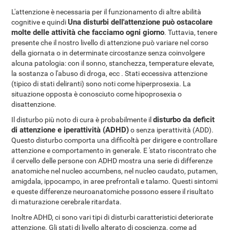
L'attenzione è necessaria per il funzionamento di altre abilità
Una disturbi dell'attenzione può ostacolare
cognitive e quindi
molte delle attività che facciamo ogni giorno
. Tuttavia, tenere
presente che il nostro livello di attenzione può variare nel corso
della giornata o in determinate circostanze senza coinvolgere
alcuna patologia: con il sonno, stanchezza, temperature elevate,
la sostanza o l'abuso di droga, ecc . Stati eccessiva attenzione
(tipico di stati deliranti) sono noti come hiperprosexia. La
situazione opposta è conosciuto come hipoprosexia o
disattenzione.
disturbo da deficit
Il disturbo più noto di cura è probabilmente il
di attenzione e iperattività (ADHD)
o senza iperattività (ADD).
Questo disturbo comporta una difficoltà per dirigere e controllare
attenzione e comportamento in generale. E 'stato riscontrato che
il cervello delle persone con ADHD mostra una serie di differenze
anatomiche nel nucleo accumbens, nel nucleo caudato, putamen,
amigdala, ippocampo, in aree prefrontali e talamo. Questi sintomi
e queste differenze neuroanatomiche possono essere il risultato
di maturazione cerebrale ritardata.
Inoltre ADHD, ci sono vari tipi di disturbi caratteristici deteriorate
attenzione. Gli stati di livello alterato di coscienza, come ad