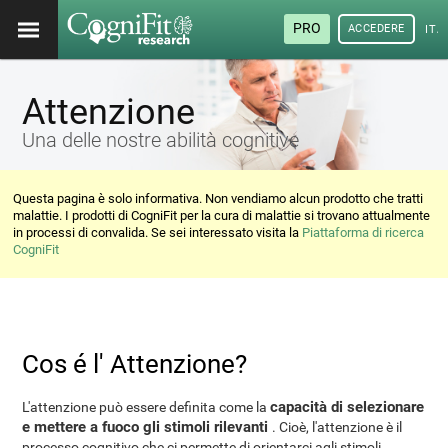
PRO
ACCEDERE
ITA
Attenzione
Una delle nostre abilità cognitive
Questa pagina è solo informativa. Non vendiamo alcun prodotto che tratti
malattie. I prodotti di CogniFit per la cura di malattie si trovano attualmente
in processi di convalida. Se sei interessato visita la
Piattaforma di ricerca
CogniFit
Cos é l' Attenzione?
capacità di selezionare
L'attenzione può essere definita come la
e mettere a fuoco gli stimoli rilevanti
. Cioè, l'attenzione è il
processo cognitivo che ci permette di orientarci agli stimoli