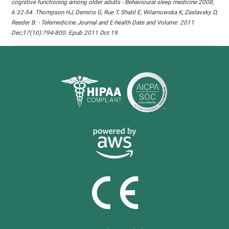
cognitive functioning among older adults - Behavioural sleep medicine 2008;
6:32-54. Thompson HJ, Demiris G, Rue T, Shatil E, Wilamowska K, Zaslavsky O,
Reeder B. - Telemedicine Journal and E-health Date and Volume: 2011
Dec;17(10):794-800. Epub 2011 Oct 19.