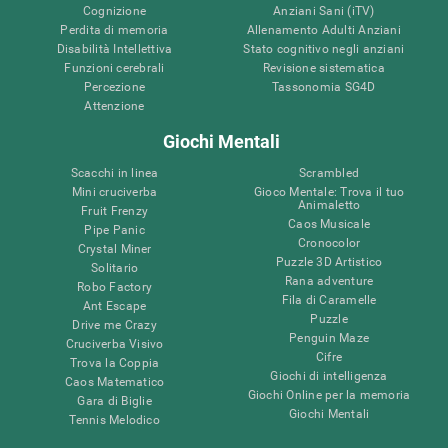
Cognizione
Anziani Sani (iTV)
Perdita di memoria
Allenamento Adulti Anziani
Disabilità Intellettiva
Stato cognitivo negli anziani
Funzioni cerebrali
Revisione sistematica
Percezione
Tassonomia SG4D
Attenzione
Giochi Mentali
Scacchi in linea
Scrambled
Mini cruciverba
Gioco Mentale: Trova il tuo
Animaletto
Fruit Frenzy
Caos Musicale
Pipe Panic
Cronocolor
Crystal Miner
Puzzle 3D Artistico
Solitario
Rana adventure
Robo Factory
Fila di Caramelle
Ant Escape
Puzzle
Drive me Crazy
Penguin Maze
Cruciverba Visivo
Cifre
Trova la Coppia
Giochi di intelligenza
Caos Matematico
Giochi Online per la memoria
Gara di Biglie
Giochi Mentali
Tennis Melodico