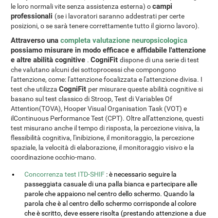
campi
le loro normali vite senza assistenza esterna) o
professionali
(se i lavoratori saranno addestrati per certe
posizioni, o se sarà tenere correttamente tutto il giorno lavoro).
Attraverso una
completa valutazione neuropsicologica
possiamo misurare in modo efficace e affidabile l'attenzione
e altre abilità cognitive
CogniFit
.
dispone di una serie di test
che valutano alcuni dei sottoprocessi che compongono
l'attenzione, come: l'attenzione focalizzata e l'attenzione divisa. I
CogniFit
test che utilizza
per misurare queste abilità cognitive si
basano sul test classico di Stroop, Test di Variables Of
Attention(TOVA), Hooper Visual Organisation Task (VOT) e
ilContinuous Performance Test (CPT). Oltre all'attenzione, questi
test misurano anche il tempo di risposta, la percezione visiva, la
flessibilità cognitiva, l'inibizione, il monitoraggio, la percezione
spaziale, la velocità di elaborazione, il monitoraggio visivo e la
coordinazione occhio-mano.
Concorrenza test ITD-SHIF
: è necessario seguire la
passeggiata casuale di una palla bianca e partecipare alle
parole che appaiono nel centro dello schermo. Quando la
parola che è al centro dello schermo corrisponde al colore
che è scritto, deve essere risolta (prestando attenzione a due