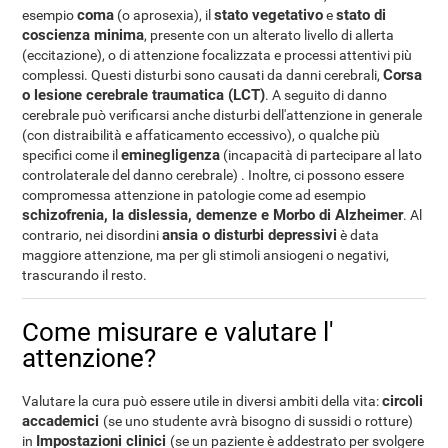
coma
stato vegetativo
stato di
esempio
(o aprosexia), il
e
coscienza minima
, presente con un alterato livello di allerta
(eccitazione), o di attenzione focalizzata e processi attentivi più
Corsa
complessi. Questi disturbi sono causati da danni cerebrali,
o lesione cerebrale traumatica (LCT)
. A seguito di danno
cerebrale può verificarsi anche disturbi dell'attenzione in generale
(con distraibilità e affaticamento eccessivo), o qualche più
eminegligenza
specifici come il
(incapacità di partecipare al lato
controlaterale del danno cerebrale) . Inoltre, ci possono essere
compromessa attenzione in patologie come ad esempio
schizofrenia, la dislessia, demenze e Morbo di Alzheimer
. Al
ansia o disturbi depressivi
contrario, nei disordini
è data
maggiore attenzione, ma per gli stimoli ansiogeni o negativi,
trascurando il resto.
Come misurare e valutare l'
attenzione?
circoli
Valutare la cura può essere utile in diversi ambiti della vita:
accademici
(se uno studente avrà bisogno di sussidi o rotture)
Impostazioni clinici
in
(se un paziente è addestrato per svolgere