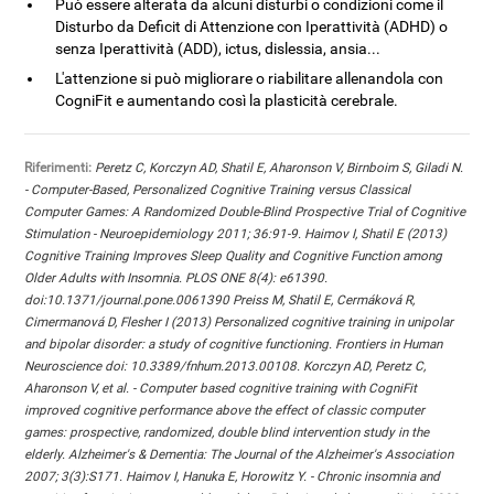
Può essere alterata da alcuni disturbi o condizioni come il
Disturbo da Deficit di Attenzione con Iperattività (ADHD) o
senza Iperattività (ADD), ictus, dislessia, ansia...
L'attenzione si può migliorare o riabilitare allenandola con
CogniFit e aumentando così la plasticità cerebrale.
Riferimenti:
Peretz C, Korczyn AD, Shatil E, Aharonson V, Birnboim S, Giladi N.
- Computer-Based, Personalized Cognitive Training versus Classical
Computer Games: A Randomized Double-Blind Prospective Trial of Cognitive
Stimulation - Neuroepidemiology 2011; 36:91-9. Haimov I, Shatil E (2013)
Cognitive Training Improves Sleep Quality and Cognitive Function among
Older Adults with Insomnia. PLOS ONE 8(4): e61390.
doi:10.1371/journal.pone.0061390 Preiss M, Shatil E, Cermáková R,
Cimermanová D, Flesher I (2013) Personalized cognitive training in unipolar
and bipolar disorder: a study of cognitive functioning. Frontiers in Human
Neuroscience doi: 10.3389/fnhum.2013.00108. Korczyn AD, Peretz C,
Aharonson V, et al. - Computer based cognitive training with CogniFit
improved cognitive performance above the effect of classic computer
games: prospective, randomized, double blind intervention study in the
elderly. Alzheimer's & Dementia: The Journal of the Alzheimer's Association
2007; 3(3):S171. Haimov I, Hanuka E, Horowitz Y. - Chronic insomnia and