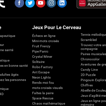
e
Jeux Pour Le Cerveau
Tennis mélodiqu
rapeutique
Échecs en ligne
Scrambled
Mini-mots croisés
eur
Trouvez votre an
Fruit Frenzy
compagnie
nne santé
Pipe Panic
Paires musicale
Crystal Miner
Chronocolor
istique
Solitaire
Aventures de gre
es en bonne santé
Robo Factory
Candy Line
Ant Escape
adultes âgés
2D Puzzle
Neon Lights
chez les personnes
Pingouin Explor
Rends moi fou
Chiffres
mots croisés visuels
émique
Abeille de Coule
Faîtes la paire
4D
Jeux d'agilité m
Space Rescue
Jeux en ligne pou
Chaos mathématique
mémoire