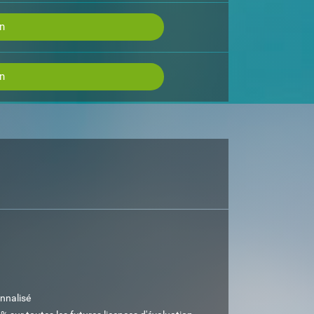
an
an
nnalisé