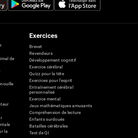
Exercices
e
Brevet
Revendeurs
imal de
Développement cognitif
Exercice cérébral
s
Quizz pour la tête
Exercices pour l'esprit
nouille
Entraînement cérébral
personnalisé
Exercice mental
ateur
Jeux mathématiques amusants
Compréhension de lecture
ur
Enfants surdoués
entale
Batailles cérébrales
r la
Test de QI