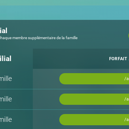
ial
 chaque membre supplémentaire de la famille
lial
FORFAIT
ille
/
ille
/
ille
/