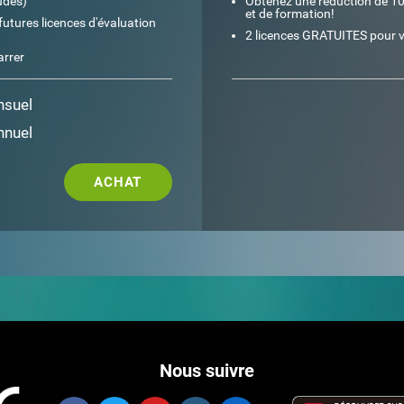
udes)
Obtenez une réduction de 10%
et de formation!
futures licences d'évaluation
2 licences GRATUITES pour v
arrer
nsuel
nnuel
ACHAT
Nous suivre