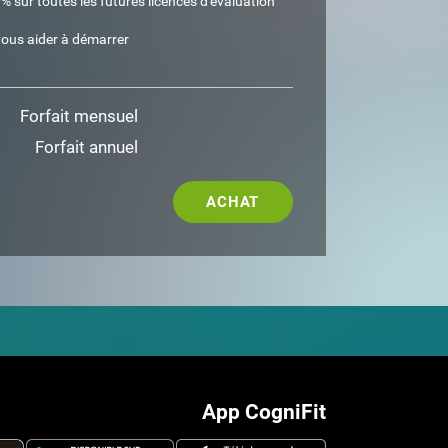
 sur toutes les futures licences d'évaluation
ous aider à démarrer
Forfait mensuel
Forfait annuel
ACHAT
App CogniFit