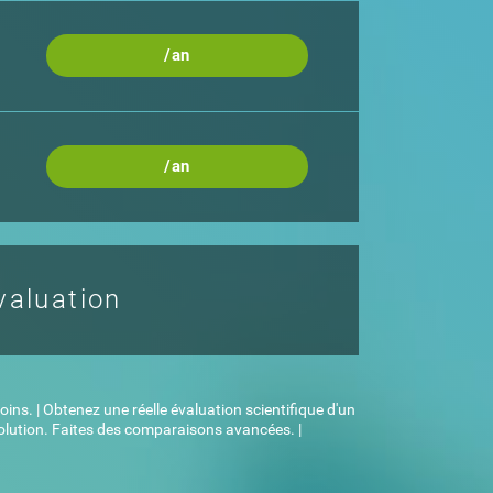
/an
/an
valuation
s. | Obtenez une réelle évaluation scientifique d'un
olution. Faites des comparaisons avancées. |