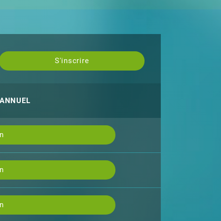
S'inscrire
 ANNUEL
an
an
an