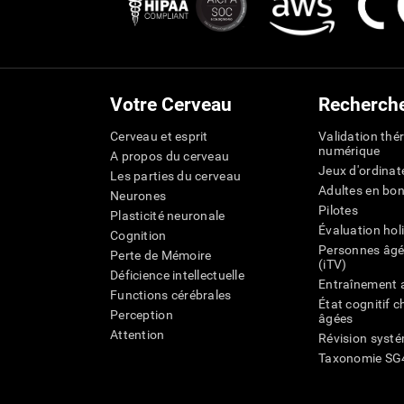
Votre Cerveau
Recherch
Cerveau et esprit
Validation thé
numérique
A propos du cerveau
Jeux d'ordinat
Les parties du cerveau
Adultes en bo
Neurones
Pilotes
Plasticité neuronale
Évaluation hol
Cognition
Personnes âgé
Perte de Mémoire
(iTV)
Déficience intellectuelle
Entraînement 
Functions cérébrales
État cognitif 
Perception
âgées
Attention
Révision syst
Taxonomie SG