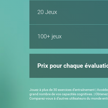
20 Jeux
100+ jeux
Prix pour chaque évaluati
Jouez à plus de 30 exercices d'entraînement | Accéde
grand nombre de vos capacités cognitives. | Obtenez 
Comparez-vous à d'autres utilisateurs du monde entie