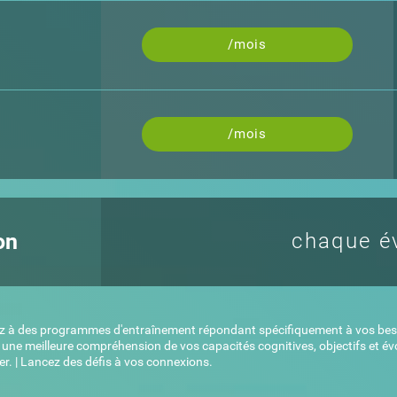
/mois
/mois
on
chaque é
z à des programmes d'entraînement répondant spécifiquement à vos besoin
une meilleure compréhension de vos capacités cognitives, objectifs et év
r. | Lancez des défis à vos connexions.