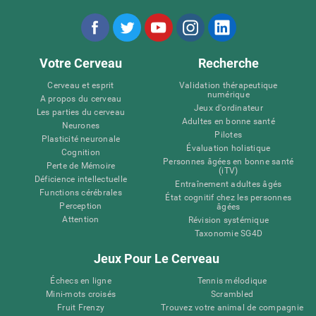
Votre Cerveau
Recherche
Cerveau et esprit
Validation thérapeutique
numérique
A propos du cerveau
Jeux d'ordinateur
Les parties du cerveau
Adultes en bonne santé
Neurones
Pilotes
Plasticité neuronale
Évaluation holistique
Cognition
Personnes âgées en bonne santé
Perte de Mémoire
(iTV)
Déficience intellectuelle
Entraînement adultes âgés
Functions cérébrales
État cognitif chez les personnes
Perception
âgées
Attention
Révision systémique
Taxonomie SG4D
Jeux Pour Le Cerveau
Échecs en ligne
Tennis mélodique
Mini-mots croisés
Scrambled
Fruit Frenzy
Trouvez votre animal de compagnie