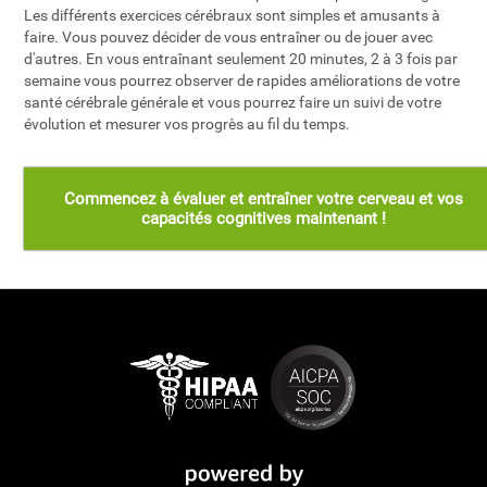
Les différents exercices cérébraux sont simples et amusants à
faire. Vous pouvez décider de vous entraîner ou de jouer avec
d'autres. En vous entraînant seulement 20 minutes, 2 à 3 fois par
semaine vous pourrez observer de rapides améliorations de votre
santé cérébrale générale et vous pourrez faire un suivi de votre
évolution et mesurer vos progrès au fil du temps.
Commencez à évaluer et entraîner votre cerveau et vos
capacités cognitives maintenant !