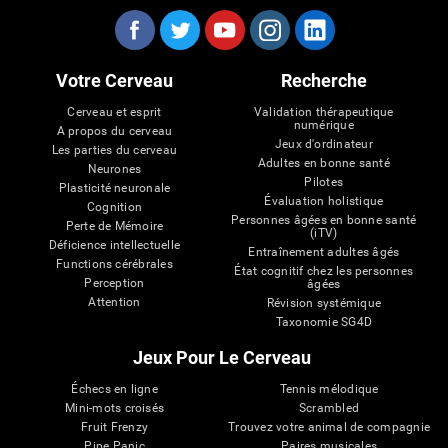
Votre Cerveau
Recherche
Cerveau et esprit
Validation thérapeutique
numérique
A propos du cerveau
Jeux d'ordinateur
Les parties du cerveau
Adultes en bonne santé
Neurones
Pilotes
Plasticité neuronale
Évaluation holistique
Cognition
Personnes âgées en bonne santé
Perte de Mémoire
(iTV)
Déficience intellectuelle
Entraînement adultes âgés
Functions cérébrales
État cognitif chez les personnes
Perception
âgées
Attention
Révision systémique
Taxonomie SG4D
Jeux Pour Le Cerveau
Échecs en ligne
Tennis mélodique
Mini-mots croisés
Scrambled
Fruit Frenzy
Trouvez votre animal de compagnie
Pipe Panic
Paires musicales