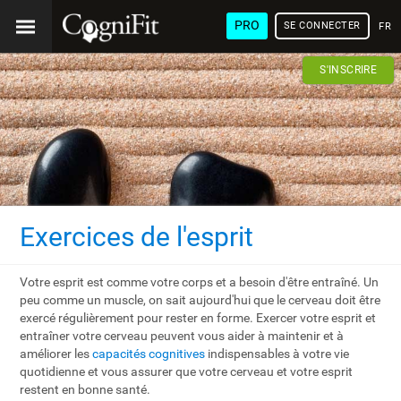
PRO
SE CONNECTER
FRA
S'INSCRIRE
Exercices de l'esprit
Votre esprit est comme votre corps et a besoin d'être entraîné. Un
peu comme un muscle, on sait aujourd'hui que le cerveau doit être
exercé régulièrement pour rester en forme. Exercer votre esprit et
entraîner votre cerveau peuvent vous aider à maintenir et à
améliorer les
capacités cognitives
indispensables à votre vie
quotidienne et vous assurer que votre cerveau et votre esprit
restent en bonne santé.