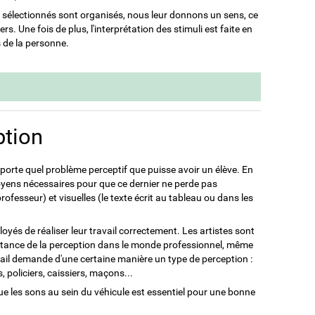
li sélectionnés sont organisés, nous leur donnons un sens, ce
s. Une fois de plus, l'interprétation des stimuli est faite en
s de la personne.
ption
importe quel problème perceptif que puisse avoir un élève. En
moyens nécessaires pour que ce dernier ne perde pas
professeur) et visuelles (le texte écrit au tableau ou dans les
és de réaliser leur travail correctement. Les artistes sont
ortance de la perception dans le monde professionnel, même
ravail demande d'une certaine manière un type de perception :
 policiers, caissiers, maçons...
que les sons au sein du véhicule est essentiel pour une bonne