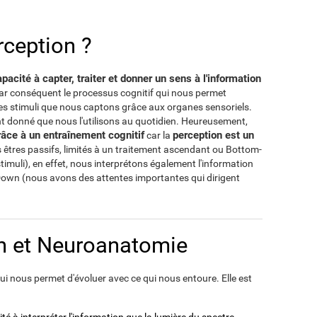
rception ?
pacité à capter, traiter et donner un sens à l'information
par conséquent le processus cognitif qui nous permet
des stimuli que nous captons grâce aux organes sensoriels.
ant donné que nous l'utilisons au quotidien. Heureusement,
âce à un entraînement cognitif
perception est un
car la
êtres passifs, limités à un traitement ascendant ou Bottom-
stimuli), en effet, nous interprétons également l'information
own (nous avons des attentes importantes qui dirigent
n et Neuroanatomie
i nous permet d'évoluer avec ce qui nous entoure. Elle est
té à interpréter l'information que la lumière du spectre