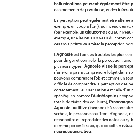
hallucinations peuvent également être 
psychose
idées d
des moments de
, et des
La perception peut également être altéré
exemple, un coup à l’œil), au niveau des voi
glaucome
(par exemple, un
) ou au niveau 
exemple, une lésion au niveau du cortex o
ces trois points va altérer la perception nor
Agnosie
L'
est l'un des troubles les plus co
pour diriger et contrôler la perception, ains
Agnosie visuelle percep
plusieurs types :
n'arrivons pas à comprendre l'objet dans s
pouvons comprendre l'objet comme un tout, ma
difficile de comprendre la perception des pe
correctement, leur sensation est celle d'un n
Akinétopsie
spécifiques, comme l'
(incapac
Prosopagno
totale de vision des couleurs),
Agnosie auditive
(incapacité à reconnaître 
verbale, la personne souffrant d'agnosie, n
reconnaître ou reproduire des notes ou ry
ictus
dommages cérébraux, que ce soit un
neurodégénérative
.