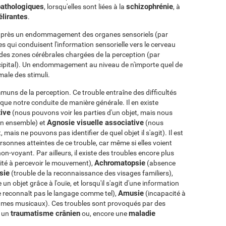
pathologiques
schizophrénie
, lorsqu'elles sont liées à la
, à
élirantes
.
e après un endommagement des organes sensoriels (par
es qui conduisent l'information sensorielle vers le cerveau
des zones cérébrales chargées de la perception (par
ccipital). Un endommagement au niveau de n'importe quel de
male des stimuli.
mmuns de la perception. Ce trouble entraîne des difficultés
i que notre conduite de manière générale. Il en existe
tive
(nous pouvons voir les parties d'un objet, mais nous
Agnosie visuelle associative
on ensemble) et
(nous
is ne pouvons pas identifier de quel objet il s'agit). Il est
rsonnes atteintes de ce trouble, car même si elles voient
on-voyant. Par ailleurs, il existe des troubles encore plus
Achromatopsie
ité à percevoir le mouvement),
(absence
sie
(trouble de la reconnaissance des visages familiers),
un objet grâce à l'ouïe, et lorsqu'il s'agit d'une information
Amusie
e reconnaît pas le langage comme tel),
(incapacité à
thmes musicaux). Ces troubles sont provoqués par des
traumatisme crânien
maladie
, un
ou, encore une