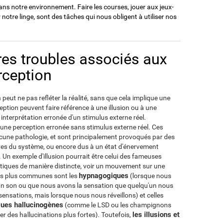
ns notre environnement. Faire les courses, jouer aux jeux-
r notre linge, sont des tâches qui nous obligent à utiliser nos
tres troubles associés aux
rception
peut ne pas refléter la réalité, sans que cela implique une
eption peuvent faire référence à une illusion ou à une
 interprétation erronée d'un stimulus externe réel.
à une perception erronée sans stimulus externe réel. Ces
une pathologie, et sont principalement provoqués par des
ves du système, ou encore dus à un état d'énervement
n exemple d'illusion pourrait être celui des fameuses
ntiques de manière distincte, voir un mouvement sur une
hypnagogiques
 les plus communes sont les
(lorsque nous
n son ou que nous avons la sensation que quelqu'un nous
ensations, mais lorsque nous nous réveillons) et celles
ues hallucinogènes
(comme le LSD ou les champignons
les illusions et
 des hallucinations plus fortes). Toutefois,