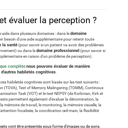
 évaluer la perception ?
domaine
e aide dans plusieurs domaines : dans le
oir besoin d'une aide supplémentaire pour retenir toute
 la santé
(pour savoir si un patient va avoir des problèmes
domaine professionnel
onnement) ou dans le
(pour savoir si
pplémentaire en raison d'un problème de perception).
ique complète
nous pouvons évaluer de manière
e d'autres habiletés cognitives
.
es habiletés cognitives sont basés sur les test suivants :
ntion (TOVA), Test of Memory Malingering (TOMM), Continous
nisation Task (VOT) et le test NEPSY (de Korkman, Kirk et
tests permettent également d'évaluer la dénomination, la
a mémoire de travail, le monitoring, la mémoire visuelle, la
'attention focalisée, la coordination œil-main, la flexibilité
bjets vont être présentés sous forme d'images ou de sons.