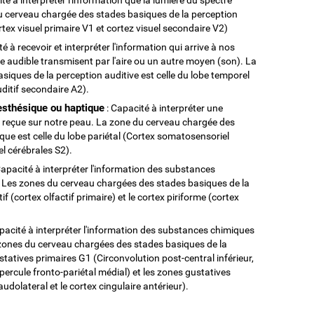
du cerveau chargée des stades basiques de la perception
ortex visuel primaire V1 et cortez visuel secondaire V2)
é à recevoir et interpréter l'information qui arrive à nos
e audible transmisent par l'aire ou un autre moyen (son). La
iques de la perception auditive est celle du lobe temporel
uditif secondaire A2).
esthésique ou haptique
: Capacité à interpréter une
n reçue sur notre peau. La zone du cerveau chargée des
que est celle du lobe pariétal (Cortex somatosensoriel
l cérébrales S2).
Capacité à interpréter l'information des substances
. Les zones du cerveau chargées des stades basiques de la
if (cortex olfactif primaire) et le cortex piriforme (cortex
pacité à interpréter l'information des substances chimiques
 zones du cerveau chargées des stades basiques de la
tatives primaires G1 (Circonvolution post-central inférieur,
 opercule fronto-pariétal médial) et les zones gustatives
udolateral et le cortex cingulaire antérieur).