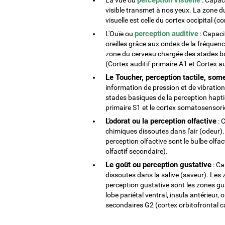
visible transmet à nos yeux. La zone 
visuelle est celle du cortex occipital (c
perception auditive
L'Ouïe ou
: Capacit
oreilles grâce aux ondes de la fréquenc
zone du cerveau chargée des stades bas
(Cortex auditif primaire A1 et Cortex a
Le Toucher, perception tactile, som
information de pression et de vibratio
stades basiques de la perception hapti
primaire S1 et le cortex somatosensorie
L'odorat ou la perception olfactive
: 
chimiques dissoutes dans l'air (odeur)
perception olfactive sont le bulbe olfact
olfactif secondaire).
Le goût ou perception gustative
: Ca
dissoutes dans la salive (saveur). Les
perception gustative sont les zones gus
lobe pariétal ventral, insula antérieur,
secondaires G2 (cortex orbitofrontal ca