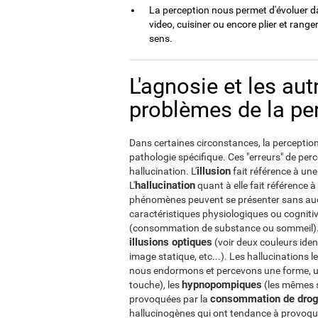
La perception nous permet d'évoluer da
video, cuisiner ou encore plier et range
sens.
L'agnosie et les au
problèmes de la pe
Dans certaines circonstances, la perception 
pathologie spécifique. Ces "erreurs" de perc
illusion
hallucination. L'
fait référence à une
hallucination
L'
quant à elle fait référence 
phénomènes peuvent se présenter sans auc
caractéristiques physiologiques ou cogniti
(consommation de substance ou sommeil). U
illusions optiques
(voir deux couleurs ide
image statique, etc...). Les hallucinations
nous endormons et percevons une forme, u
hypnopompiques
touche), les
(les mêmes s
consommation de drog
provoquées par la
hallucinogènes qui ont tendance à provoquer