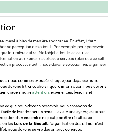
tion
re, mené à bien de manière spontanée. En effet, il faut
 bonne perception des stimuli. Par exemple, pour percevoir
que la lumière qui reflète l'objet stimule les cellules
information aux zones visuelles du cerveau (bien que ce soit
est un processus actif, nous devons sélectionner, organiser
xquels nous sommes exposés chaque jour dépasse notre
 nous devons filtrer et choisir quelle information nous devons
 bien grâce à notre
attention
, expériences, besoins et
ons ce que nous devons percevoir, nous essayons de
s facile de leur donner un sens. Il existe une synergie autour
erception d'un ensemble ne peut pas être réduite aux
Lois de la Gestalt
elon les
, l'organisation des stimuli n'est
ffet, nous devons suivre des critères concrets.