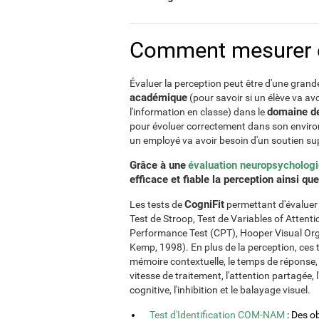
Comment mesurer et
Évaluer la perception peut être d'une grand
académique
(pour savoir si un élève va av
domaine de
l'information en classe) dans le
pour évoluer correctement dans son envir
un employé va avoir besoin d'un soutien su
Grâce à une
évaluation neuropsycholog
efficace et fiable la perception ainsi qu
CogniFit
Les tests de
permettant d'évaluer c
Test de Stroop, Test de Variables of Atte
Performance Test (CPT), Hooper Visual Orga
Kemp, 1998). En plus de la perception, ces 
mémoire contextuelle, le temps de réponse, l
vitesse de traitement, l'attention partagée, l
cognitive, l'inhibition et le balayage visuel.
Test d'Identification COM-NAM
: Des o