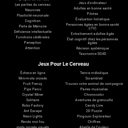
Jeux d'ordinateur
Les parties du cerveau
Adultes en bonne santé
Neurones
Pilotes
Plasticité neuronale
Évaluation holistique
Cognition
Personnes âgées en bonne santé
Perte de Mémoire
(iTV)
Déficience intellectuelle
Entraînement adultes âgés
Functions cérébrales
État cognitif chez les personnes
Perception
âgées
Attention
Révision systémique
Taxonomie SG4D
Jeux Pour Le Cerveau
Échecs en ligne
Tennis mélodique
Mini-mots croisés
Scrambled
Fruit Frenzy
Trouvez votre animal de compagnie
Pipe Panic
Paires musicales
Crystal Miner
Chronocolor
Solitaire
Aventures de grenouille
Robo Factory
Candy Line
Ant Escape
2D Puzzle
Neon Lights
Pingouin Explorateur
Rends moi fou
Chiffres
mots croisés visuels
Abeille de Couleur