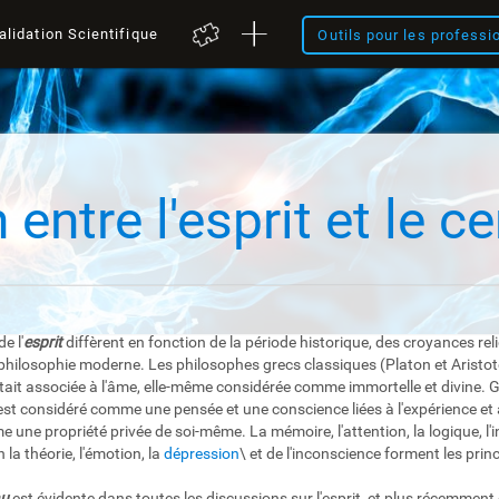
alidation Scientifique
Outils pour les professi
 entre l'esprit et le c
e l'
esprit
diffèrent en fonction de la période historique, des croyances rel
a philosophie moderne. Les philosophes grecs classiques (Platon et Aristote
était associée à l'âme, elle-même considérée comme immortelle et divine. 
 est considéré comme une pensée et une conscience liées à l'expérience et
 une propriété privée de soi-même. La mémoire, l'attention, la logique, l'i
la théorie, l'émotion, la
dépression
\ et de l'inconscience forment les princ
au
est évidente dans toutes les discussions sur l'esprit, et plus récemment