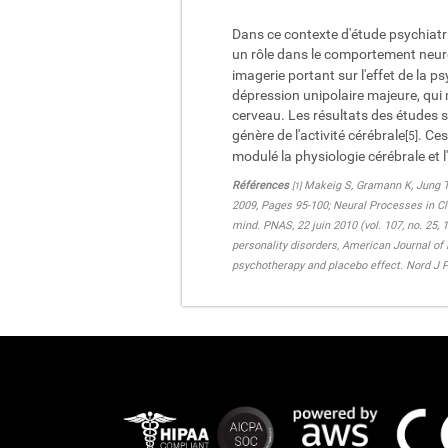
Dans ce contexte d'étude psychiatri
un rôle dans le comportement neu
imagerie portant sur l'effet de la 
dépression unipolaire majeure, qui m
cerveau. Les résultats des études s
génère de l'activité cérébrale
. Ce
[5]
modulé la physiologie cérébrale et l
Références
Makeig S, Gramann K, Jung T, 
[1]
2009, Pages 95-100; Neural Processes in Cl
mind. PNAS, 22 juin 2010 (vol. 107, no. 25,
personality disorders, American Journal of
psychotherapy and placebo effect. Nord J P