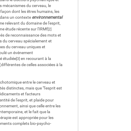
 mécanismes du cerveau, le
 façon dont les êtres humains, les
ns dans un contexte
environnemental
me relevant du domaine de l'esprit,
Une étude récente sur l'IRMf
[2]
evés de reconnaissance des mots et
ons du cerveau spécialement et
mes du cerveau uniques et
roulé un événement
té étudiée
en recourant à la
[3]
différentes de celles associées à la
dychotomique entre le cerveau et
és distinctes, mais que "l'esprit est
médicaments et facteurs
tité de l'esprit, et plaide pour
ironnement, ainsi que celle entre les
temporaine, et le fait que la
érapie est appropriée pour les
aitements complets bio-psycho-