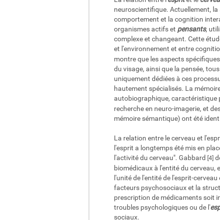
neuroscientifique. Actuellement, la 
comportement et la cognition intera
organismes actifs et
pensants
, uti
complexe et changeant. Cette étude 
et l'environnement et entre cognit
montre que les aspects spécifiques 
du visage, ainsi que la pensée, tou
uniquement dédiées à ces processus
hautement spécialisés. La mémoire 
autobiographique, caractéristique p
recherche en neuro-imagerie, et des
mémoire sémantique) ont été identifié
La relation entre le cerveau et l'e
l'esprit a longtemps été mis en plac
l'activité du cerveau". Gabbard
dé
[4]
biomédicaux à l'entité du cerveau, e
l'unité de l'entité de l'esprit-cervea
facteurs psychosociaux et la structu
prescription de médicaments soit i
troubles psychologiques ou de l'
esp
sociaux.