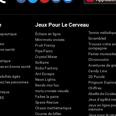
e
Jeux Pour Le Cerveau
Tennis mélodiqu
rapeutique
Échecs en ligne
Scrambled
Mini-mots croisés
eur
Trouvez votre an
Fruit Frenzy
compagnie
nne santé
Pipe Panic
Paires musicale
Crystal Miner
Chronocolor
istique
Solitaire
Aventures de gre
es en bonne santé
Robo Factory
Candy Line
Ant Escape
adultes âgés
2D Puzzle
Neon Lights
chez les personnes
Pingouin Explor
Rends moi fou
Chiffres
mots croisés visuels
émique
Abeille de Coule
Faîtes la paire
4D
Jeux d'agilité m
Space Rescue
Jeux en ligne pou
Chaos mathématique
mémoire
Course de billes
Jeux pour le cer