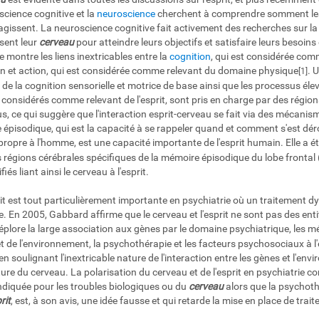
science cognitive et la
neuroscience
cherchent à comprendre somment les
gissent. La neuroscience cognitive fait activement des recherches sur la
lisent leur
cerveau
pour atteindre leurs objectifs et satisfaire leurs besoi
montre les liens inextricables entre la
cognition
, qui est considérée com
ion et action, qui est considérée comme relevant du domaine physique
. 
[1]
de la cognition sensorielle et motrice de base ainsi que les processus él
s considérés comme relevant de l'esprit, sont pris en charge par des régi
, ce qui suggère que l'interaction esprit-cerveau se fait via des mécanis
épisodique, qui est la capacité à se rappeler quand et comment s'est dé
ropre à l'homme, est une capacité importante de l'esprit humain. Elle a é
 régions cérébrales spécifiques de la mémoire épisodique du lobe frontal (
s liant ainsi le cerveau à l'esprit.
sprit est tout particulièrement importante en psychiatrie où un traitement 
e. En 2005, Gabbard affirme que le cerveau et l'esprit ne sont pas des entit
plore la large association aux gènes par le domaine psychiatrique, les 
t de l'environnement, la psychothérapie et les facteurs psychosociaux à l'en
u en soulignant l'inextricable nature de l'interaction entre les gènes et l'env
re du cerveau. La polarisation du cerveau et de l'esprit en psychiatrie con
ndiquée pour les troubles biologiques ou du
cerveau
alors que la psychoth
rit
, est, à son avis, une idée fausse et qui retarde la mise en place de tr