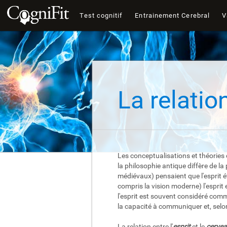
Test cognitif
Entrainement Cerebral
V
La relation
Les conceptualisations et théories d
la philosophie antique diffère de l
médiévaux) pensaient que l'esprit 
compris la vision moderne) l'esprit
l'esprit est souvent considéré comme
la capacité à communiquer et, selon 
La relation entre l'
esprit
et le
cerve