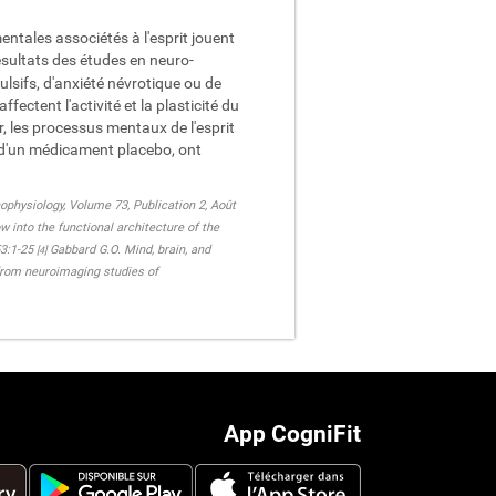
entales associétés à l'esprit jouent
résultats des études en neuro-
lsifs, d'anxiété névrotique ou de
ectent l'activité et la plasticité du
, les processus mentaux de l'esprit
n d'un médicament placebo, ont
ophysiology, Volume 73, Publication 2, Août
 into the functional architecture of the
3:1-25
Gabbard G.O. Mind, brain, and
[4]
 from neuroimaging studies of
App CogniFit