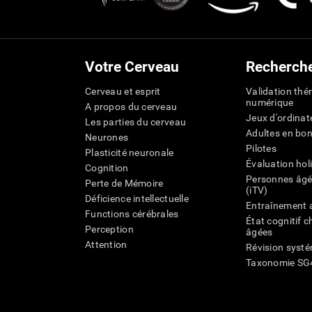
Votre Cerveau
Recherch
Cerveau et esprit
Validation thé
numérique
A propos du cerveau
Jeux d'ordinat
Les parties du cerveau
Adultes en bo
Neurones
Pilotes
Plasticité neuronale
Évaluation hol
Cognition
Personnes âgé
Perte de Mémoire
(iTV)
Déficience intellectuelle
Entraînement 
Functions cérébrales
État cognitif 
Perception
âgées
Attention
Révision syst
Taxonomie SG