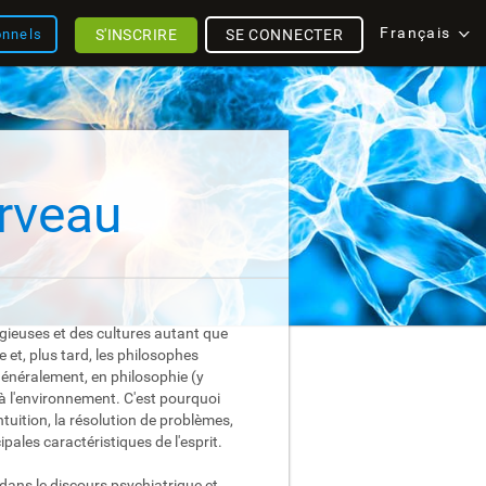
Français
S'INSCRIRE
SE CONNECTER
onnels
erveau
igieuses et des cultures autant que
 et, plus tard, les philosophes
Généralement, en philosophie (y
 à l'environnement. C'est pourquoi
ntuition, la résolution de problèmes,
ipales caractéristiques de l'esprit.
 dans le discours psychiatrique et