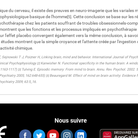
que du cerveau, il existe des preuves en neuro-imagerie que les variales m
rophysiologique basique de l'homme
. Cette conclusion se base sur les 
[5]
psychothérapie chez les patients souffrant de troubles obsessionnels-compu
ontrent que les fonctions et les processus impliqués en psychothérapie aff
ur l'effet placebo convergent également vers la même conclusion, à savoir
s études montrent que la simple croyance et l'attente créée par l'ingestio
'activité chimique.
Sejnowski T J, Poizner H, Linking brain, mind and behavior. International Journal of Psych
inical Psychophysiology
Kanwisher N. Functional specificity in the human brain: A window
[2]
 11163-1117)
Tulving E. Episodic memory: From mind to brain. Annu. Rev. Psychol. 2002. 5
[3]
 Psychiatry 2005; 162:648-655)
Beauregard M. Effect of mind on brain activity: Evidence
[5]
sychiatry 2009; 63:5_16.
Nous suivre