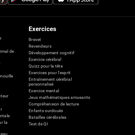
Exercices
e
Brevet
Revendeurs
imal de
Développement cognitif
Exercice cérébral
s
Quizz pour la tête
Exercices pour l'esprit
nouille
Entraînement cérébral
personnalisé
Exercice mental
ateur
Jeux mathématiques amusants
Compréhension de lecture
ur
Enfants surdoués
entale
Batailles cérébrales
r la
Test de QI
veau