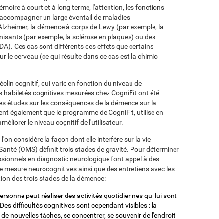
moire à court et à long terme, l'attention, les fonctions
 accompagner un large éventail de maladies
'Alzheimer, la démence à corps de Lewy (par exemple, la
nisants (par exemple, la sclérose en plaques) ou des
SIDA). Ces cas sont différents des effets que certains
ur le cerveau (ce qui résulte dans ce cas est la chimio
lin cognitif, qui varie en fonction du niveau de
es habiletés cognitives mesurées chez CogniFit ont été
es études sur les conséquences de la démence sur la
ent également que le programme de CogniFit, utilisé en
liorer le niveau cognitif de l'utilisateur.
on considère la façon dont elle interfère sur la vie
Santé (OMS) définit trois stades de gravité. Pour déterminer
essionnels en diagnostic neurologique font appel à des
e mesure neurocognitives ainsi que des entretiens avec les
tion des trois stades de la démence:
ersonne peut réaliser des activités quotidiennes qui lui sont
es difficultés cognitives sont cependant visibles : la
 de nouvelles tâches, se concentrer, se souvenir de l'endroit