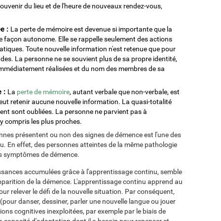
e souvenir du lieu et de l'heure de nouveaux rendez-vous,
e :
La perte de mémoire est devenue si importante que la
e façon autonome. Elle se rappelle seulement des actions
matiques. Toute nouvelle information n'est retenue que pour
des. La personne ne se souvient plus de sa propre identité,
és immédiatement réalisées et du nom des membres de sa
e :
La
perte de mémoire
, autant verbale que non-verbale, est
ut retenir aucune nouvelle information. La quasi-totalité
nt sont oubliées. La personne ne parvient pas à
 y compris les plus proches.
onnes présentent ou non des signes de démence est l'une des
. En effet, des personnes atteintes de la même pathologie
des symptômes de démence.
aissances accumulées grâce à l'apprentissage continu, semble
'apparition de la démence. L'apprentissage continu apprend au
ur relever le défi de la nouvelle situation. Par conséquent,
pour danser, dessiner, parler une nouvelle langue ou jouer
ons cognitives inexploitées, par exemple par le biais de
a capacité d'adaptation dont il a besoin pour repenser et