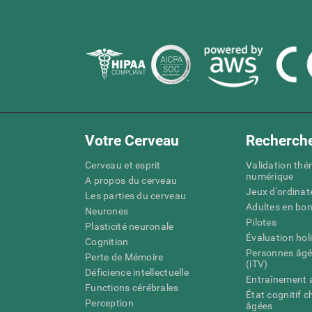
Votre Cerveau
Recherch
Cerveau et esprit
Validation thé
numérique
A propos du cerveau
Jeux d'ordinat
Les parties du cerveau
Adultes en bo
Neurones
Pilotes
Plasticité neuronale
Évaluation hol
Cognition
Personnes âgé
Perte de Mémoire
(iTV)
Déficience intellectuelle
Entraînement 
Functions cérébrales
État cognitif 
Perception
âgées