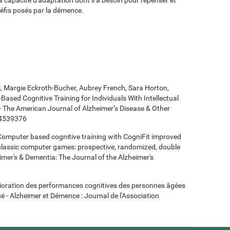
défis posés par la démence.
ki, Margie Eckroth-Bucher, Aubrey French, Sara Horton,
Based Cognitive Training for Individuals With Intellectual
 - The American Journal of Alzheimer’s Disease & Other
14539376
- Computer based cognitive training with CogniFit improved
 classic computer games: prospective, randomized, double
heimer's & Dementia: The Journal of the Alzheimer's
mélioration des performances cognitives des personnes âgées
é - Alzheimer et Démence : Journal de l'Association