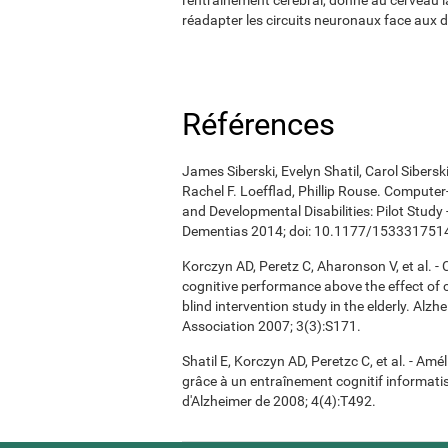
réadapter les circuits neuronaux face aux 
Références
James Siberski, Evelyn Shatil, Carol Sibers
Rachel F. Loefflad, Phillip Rouse. Computer-
and Developmental Disabilities: Pilot Study
Dementias 2014; doi: 10.1177/15333175
Korczyn AD, Peretz C, Aharonson V, et al. 
cognitive performance above the effect of
blind intervention study in the elderly. Alz
Association 2007; 3(3):S171.
Shatil E, Korczyn AD, Peretzc C, et al. - A
grâce à un entraînement cognitif informatis
d'Alzheimer de 2008; 4(4):T492.