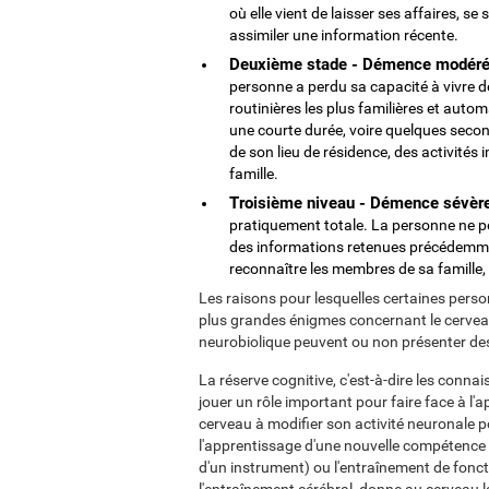
où elle vient de laisser ses affaires, s
assimiler une information récente.
Deuxième stade - Démence modéré
personne a perdu sa capacité à vivre d
routinières les plus familières et auto
une courte durée, voire quelques secon
de son lieu de résidence, des activit
famille.
Troisième niveau - Démence sévèr
pratiquement totale. La personne ne pe
des informations retenues précédemme
reconnaître les membres de sa famille,
Les raisons pour lesquelles certaines pers
plus grandes énigmes concernant le cerveau
neurobiolique peuvent ou non présenter 
La réserve cognitive, c'est-à-dire les conn
jouer un rôle important pour faire face à l
cerveau à modifier son activité neuronale po
l'apprentissage d'une nouvelle compétence (
d'un instrument) ou l'entraînement de foncti
l'entraînement cérébral, donne au cerveau l