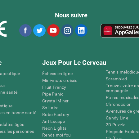
Nous suivre
e
Jeux Pour Le Cerveau
Tennis mélodiqu
rapeutique
Échecs en ligne
Scrambled
Mini-mots croisés
eur
Trouvez votre an
Fruit Frenzy
compagnie
nne santé
Pipe Panic
Paires musicale
Crystal Miner
Chronocolor
istique
Solitaire
Aventures de gre
es en bonne santé
Robo Factory
Candy Line
Ant Escape
adultes âgés
2D Puzzle
Neon Lights
chez les personnes
Pingouin Explor
Rends moi fou
Chiffres