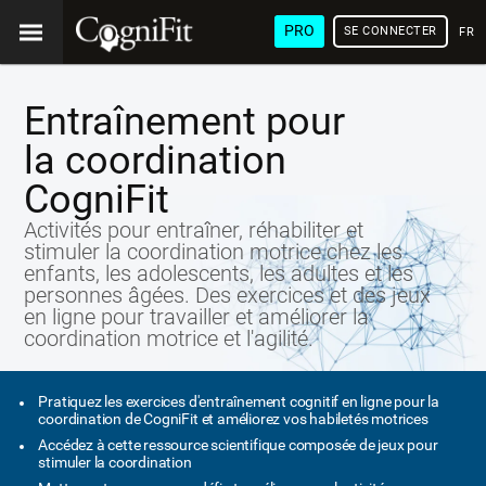
PRO
SE CONNECTER
FRA
Entraînement pour
la coordination
CogniFit
Activités pour entraîner, réhabiliter et
stimuler la coordination motrice chez les
enfants, les adolescents, les adultes et les
personnes âgées. Des exercices et des jeux
en ligne pour travailler et améliorer la
coordination motrice et l'agilité.
Pratiquez les exercices d'entraînement cognitif en ligne pour la
coordination de CogniFit et améliorez vos habiletés motrices
Accédez à cette ressource scientifique composée de jeux pour
stimuler la coordination