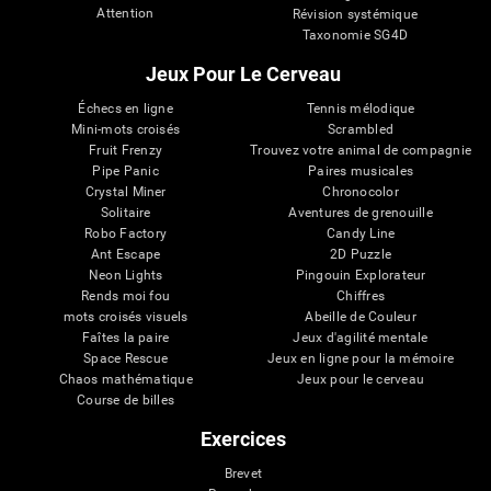
Attention
Révision systémique
Taxonomie SG4D
Jeux Pour Le Cerveau
Échecs en ligne
Tennis mélodique
Mini-mots croisés
Scrambled
Fruit Frenzy
Trouvez votre animal de compagnie
Pipe Panic
Paires musicales
Crystal Miner
Chronocolor
Solitaire
Aventures de grenouille
Robo Factory
Candy Line
Ant Escape
2D Puzzle
Neon Lights
Pingouin Explorateur
Rends moi fou
Chiffres
mots croisés visuels
Abeille de Couleur
Faîtes la paire
Jeux d'agilité mentale
Space Rescue
Jeux en ligne pour la mémoire
Chaos mathématique
Jeux pour le cerveau
Course de billes
Exercices
Brevet