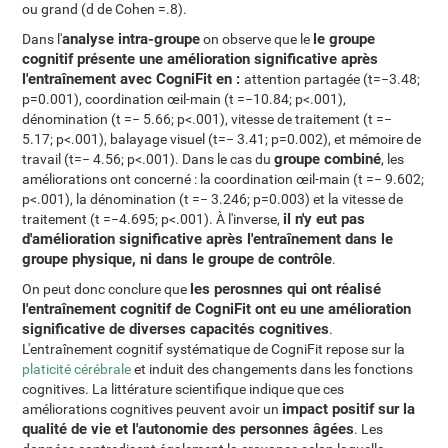
ou grand (d de Cohen =.8).
analyse intra-groupe
le groupe
Dans l'
on observe que le
cognitif présente une amélioration significative après
l'entraînement avec CogniFit en :
attention partagée (t=−3.48;
p=0.001), coordination œil-main (t =−10.84; p<.001),
dénomination (t =− 5.66; p<.001), vitesse de traitement (t =−
5.17; p<.001), balayage visuel (t=− 3.41; p=0.002), et mémoire de
groupe combiné
travail (t=− 4.56; p<.001). Dans le cas du
, les
améliorations ont concerné : la coordination œil-main (t =− 9.602;
p<.001), la dénomination (t =− 3.246; p=0.003) et la vitesse de
il n'y eut pas
traitement (t =−4.695; p<.001). À l'inverse,
d'amélioration significative après l'entraînement dans le
groupe physique, ni dans le groupe de contrôle
.
les perosnnes qui ont réalisé
On peut donc conclure que
l'entraînement cognitif de CogniFit ont eu une amélioration
significative de diverses capacités cognitives
.
L'entraînement cognitif systématique de CogniFit repose sur la
platicité cérébrale
et induit des changements dans les fonctions
cognitives. La littérature scientifique indique que ces
impact positif sur la
améliorations cognitives peuvent avoir un
qualité de vie et l'autonomie des personnes âgées
. Les