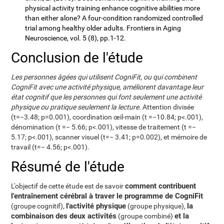
physical activity training enhance cognitive abilities more
than either alone? A four-condition randomized controlled
trial among healthy older adults. Frontiers in Aging
Neuroscience, vol. 5 (8), pp.1-12.
Conclusion de l'étude
Les personnes âgées qui utilisent CogniFit, ou qui combinent
CogniFit avec une activité physique, améliorent davantage leur
état cognitif que les personnes qui font seulement une activité
physique ou pratique seulement la lecture
. Attention divisée
(t=−3.48; p=0.001), coordination œil-main (t =−10.84; p<.001),
dénomination (t =− 5.66; p<.001), vitesse de traitement (t =−
5.17; p<.001), scanner visuel (t=− 3.41; p=0.002), et mémoire de
travail (t=− 4.56; p<.001).
Résumé de l'étude
comment contribuent
L'objectif de cette étude est de savoir
l'entraînement cérébral à traver le programme de CogniFit
l'activité physique
la
(groupe cognitif),
(groupe physique),
combinaison des deux activités
et la
(groupe combiné)