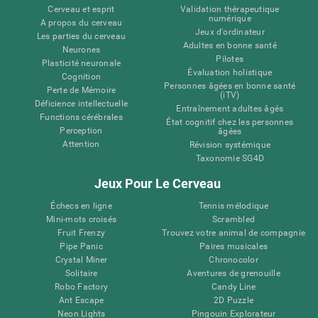
Cerveau et esprit
Validation thérapeutique
numérique
A propos du cerveau
Jeux d'ordinateur
Les parties du cerveau
Adultes en bonne santé
Neurones
Pilotes
Plasticité neuronale
Évaluation holistique
Cognition
Personnes âgées en bonne santé
Perte de Mémoire
(iTV)
Déficience intellectuelle
Entraînement adultes âgés
Functions cérébrales
État cognitif chez les personnes
Perception
âgées
Attention
Révision systémique
Taxonomie SG4D
Jeux Pour Le Cerveau
Échecs en ligne
Tennis mélodique
Mini-mots croisés
Scrambled
Fruit Frenzy
Trouvez votre animal de compagnie
Pipe Panic
Paires musicales
Crystal Miner
Chronocolor
Solitaire
Aventures de grenouille
Robo Factory
Candy Line
Ant Escape
2D Puzzle
Neon Lights
Pingouin Explorateur