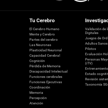
Tu Cerebro
Investiga
El Cerebro Humano
Validación de 
Digitales
Mente y Cerebro
Juegos de Or
Partes del cerebro
Adultos Sanos
Las Neuronas
Pilotos
Plasticidad Neuronal
Evaluación Hol
Capacidad Cerebral
Personas Mayo
Cognición
(iTV)
Pérdida de Memoria
Entrenamiento
Discapacidad Intelectual
Estado cognit
Funciones cerebrales
Revisión siste
Funciones Ejecutivas
Taxonomía S
Coordinación
Memoria
Percepción
Atención