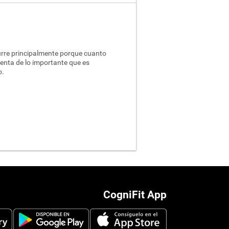
curre principalmente porque cuanto
enta de lo importante que es
o.
CogniFit App