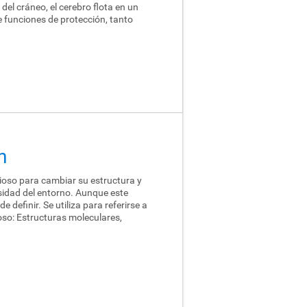
del cráneo, el cerebro flota en un
e funciones de protección, tanto
n
rvioso para cambiar su estructura y
rsidad del entorno. Aunque este
e definir. Se utiliza para referirse a
ioso: Estructuras moleculares,