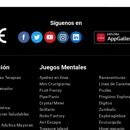
Síguenos en
ción
Juegos Mentales
las Terapias
Ajedrez en línea
Ranaventuras
Mini Crucigrama
Línea de Carame
denador
Fruit Frenzy
Puzles
Pipe Panic
Pingüino Explor
Crystal Miner
Dígitos
istica
Solitario
Zumbalú
res Saludables
Robo Factory
Explotaglobos
Ant Escape
Encrucijada
 Adultos Mayores
Treasure Island
Hiper-espacio