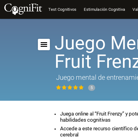
Test Cognitivos
Estimulación Cognitiva
Val
Juego Men
Fruit Fren
Juego mental de entrenamie
5
Juega online al “Fruit Frenzy” y pot
habilidades cognitivas
Accede a este recurso científico 
cerebral