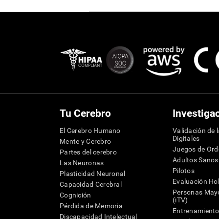
Tu Cerebro
Investiga
El Cerebro Humano
Validación de 
Digitales
Mente y Cerebro
Juegos de Or
Partes del cerebro
Adultos Sanos
Las Neuronas
Pilotos
Plasticidad Neuronal
Evaluación Hol
Capacidad Cerebral
Personas Mayo
Cognición
(iTV)
Pérdida de Memoria
Entrenamiento
Discapacidad Intelectual