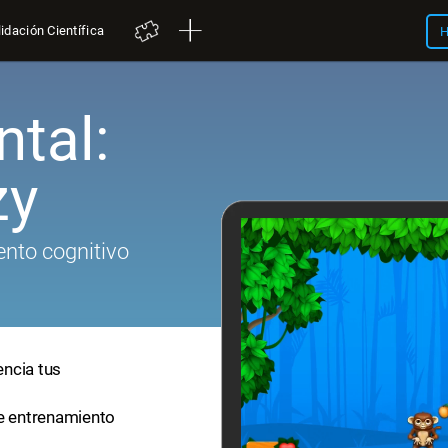
idación Científica
H
tal:
zy
nto cognitivo
encia tus
de entrenamiento