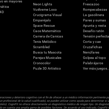
ivo en mayores
Neon Lights
Frescazoo
mática
Vuélveme Loco
Rompecabezas
G4D
Crucigrama Visual
La gasolinera
Emparéjalo
Pares y sumas
Space Rescue
Apunta y resta
Caos Matemático
Desafío ratón
Carrera de Canicas
Tensión perfect
Tenis Melódico
Corta y cae
Scrambled
Cruzafichas
Busca tu Mascota
Nenúfares
Parejas Musicales
Golpea al topo
Cronocolor
Palabrájaros
Puzle 3D Artístico
Ver más juegos..
raciones y deterioro cognitivo con el fin de ofrecer a un médico información pertinente p
un profesional de la salud cualificado), se pueden utilizar como ayuda para determinar si u
eto). CogniFit no ofrece directamente un diagnóstico médico de ningún tipo. Un diagnóst
ndo en cuenta una amplia gama de posibles factores. De acuerdo al uso indicado, CogniFit