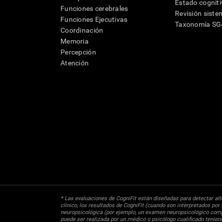
Estado cognit
Funciones cerebrales
Revisión siste
Funciones Ejecutivas
Taxonomía S
Coordinación
Memoria
Percepción
Atención
* Las evaluaciones de CogniFit están diseñadas para detectar alte
clínico, los resultados de CogniFit (cuando son interpretados por 
neuropsicológica (por ejemplo, un examen neuropsicológico compl
puede ser realizada por un médico o psicólogo cualificado tenie