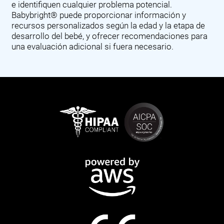
e identifiquen cualquier problema potencial.
Babybright® puede proporcionar información y
recursos personalizados según la edad y la etapa de
desarrollo del bebé, y ofrecer recomendaciones para
una evaluación adicional si fuera necesario.