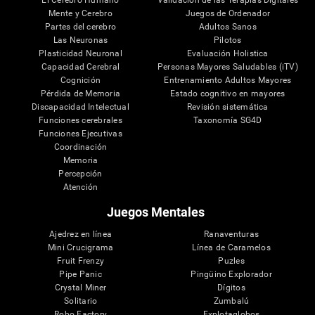
El Cerebro Humano
Validación de las Terapias Digitales
Mente y Cerebro
Juegos de Ordenador
Partes del cerebro
Adultos Sanos
Las Neuronas
Pilotos
Plasticidad Neuronal
Evaluación Holistica
Capacidad Cerebral
Personas Mayores Saludables (iTV)
Cognición
Entrenamiento Adultos Mayores
Pérdida de Memoria
Estado cognitivo en mayores
Discapacidad Intelectual
Revisión sistemática
Funciones cerebrales
Taxonomía SG4D
Funciones Ejecutivas
Coordinación
Memoria
Percepción
Atención
Juegos Mentales
Ajedrez en línea
Ranaventuras
Mini Crucigrama
Línea de Caramelos
Fruit Frenzy
Puzles
Pipe Panic
Pingüino Explorador
Crystal Miner
Dígitos
Solitario
Zumbalú
Robo Factory
Explotaglobos