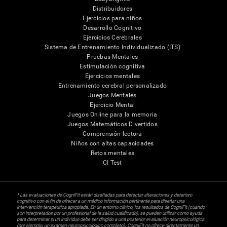
Distribuidores
Ejercicios para niños
Desarrollo Cognitivo
Ejercicios Cerebrales
Sistema de Entrenamiento Individualizado (ITS)
Pruebas Mentales
Estimulación cognitiva
Ejercicios mentales
Entrenamiento cerebral personalizado
Juegos Mentales
Ejercicio Mental
Juegos Online para la memoria
Juegos Matemáticos Divertidos
Comprensión lectora
Niños con altas capacidades
Retos mentales
CI Test
* Las evaluaciones de CogniFit están diseñadas para detectar alteraciones y deterioro
cognitivo con el fin de ofrecer a un médico información pertinente para diseñar una
intervención terapéutica apropiada. En un entorno clínico, los resultados de CogniFit (cuando
son interpretados por un profesional de la salud cualificado), se pueden utilizar como ayuda
para determinar si un individuo debe ser dirigido a una posterior evaluación neuropsicológica
(por ejemplo, un examen neuropsicológico completo). CogniFit no ofrece directamente un