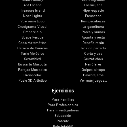
Ant Escape
Encrucijada
Treasure Island
Hiper-espacio
Neon Lights
Frescazoo
Vuélveme Loco
Rompecabezas
Crucigrama Visual
La gasolinera
Emparéjalo
Pares y sumas
Space Rescue
Apunta y resta
Caos Matemático
Desafío ratón
Carrera de Canicas
Tensión perfecta
Tenis Melódico
Corta y cae
Scrambled
Cruzafichas
Busca tu Mascota
Nenúfares
Parejas Musicales
Golpea al topo
Cronocolor
Palabrájaros
Puzle 3D Artístico
Ver más juegos...
Ejercicios
Para Familias
Para Profesionales
Para investigadores
Educación
Patente
Babybright®