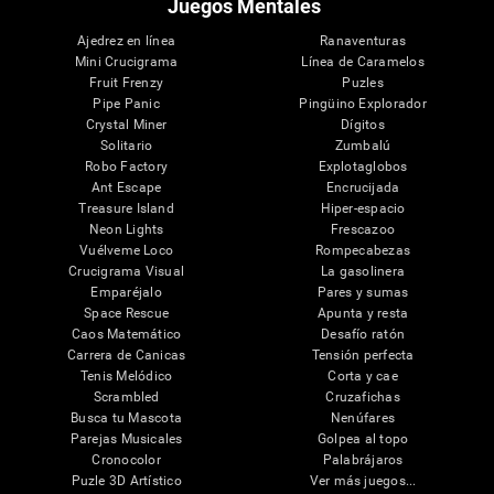
Juegos Mentales
Ajedrez en línea
Ranaventuras
Mini Crucigrama
Línea de Caramelos
Fruit Frenzy
Puzles
Pipe Panic
Pingüino Explorador
Crystal Miner
Dígitos
Solitario
Zumbalú
Robo Factory
Explotaglobos
Ant Escape
Encrucijada
Treasure Island
Hiper-espacio
Neon Lights
Frescazoo
Vuélveme Loco
Rompecabezas
Crucigrama Visual
La gasolinera
Emparéjalo
Pares y sumas
Space Rescue
Apunta y resta
Caos Matemático
Desafío ratón
Carrera de Canicas
Tensión perfecta
Tenis Melódico
Corta y cae
Scrambled
Cruzafichas
Busca tu Mascota
Nenúfares
Parejas Musicales
Golpea al topo
Cronocolor
Palabrájaros
Puzle 3D Artístico
Ver más juegos...