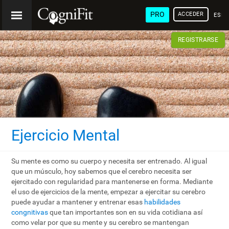
PRO
ACCEDER
ESP
REGISTRARSE
Ejercicio Mental
Su mente es como su cuerpo y necesita ser entrenado. Al igual
que un músculo, hoy sabemos que el cerebro necesita ser
ejercitado con regularidad para mantenerse en forma. Mediante
el uso de ejercicios de la mente, empezar a ejercitar su cerebro
puede ayudar a mantener y entrenar esas
habilidades
congnitivas
que tan importantes son en su vida cotidiana así
como velar por que su mente y su cerebro se mantengan