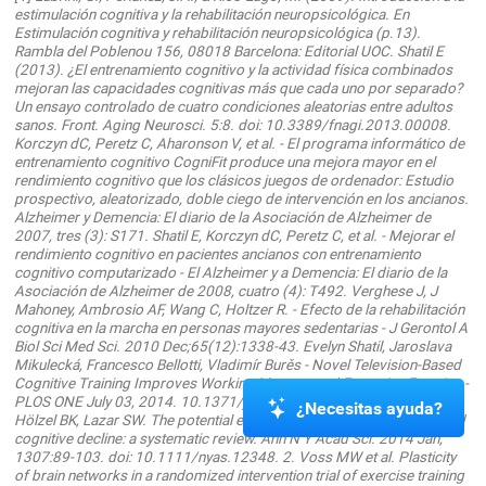
estimulación cognitiva y la rehabilitación neuropsicológica. En
Estimulación cognitiva y rehabilitación neuropsicológica (p.13).
Rambla del Poblenou 156, 08018 Barcelona: Editorial UOC. Shatil E
(2013). ¿El entrenamiento cognitivo y la actividad física combinados
mejoran las capacidades cognitivas más que cada uno por separado?
Un ensayo controlado de cuatro condiciones aleatorias entre adultos
sanos. Front. Aging Neurosci. 5:8. doi: 10.3389/fnagi.2013.00008.
Korczyn dC, Peretz C, Aharonson V, et al. - El programa informático de
entrenamiento cognitivo CogniFit produce una mejora mayor en el
rendimiento cognitivo que los clásicos juegos de ordenador: Estudio
prospectivo, aleatorizado, doble ciego de intervención en los ancianos.
Alzheimer y Demencia: El diario de la Asociación de Alzheimer de
2007, tres (3): S171. Shatil E, Korczyn dC, Peretz C, et al. - Mejorar el
rendimiento cognitivo en pacientes ancianos con entrenamiento
cognitivo computarizado - El Alzheimer y a Demencia: El diario de la
Asociación de Alzheimer de 2008, cuatro (4): T492. Verghese J, J
Mahoney, Ambrosio AF, Wang C, Holtzer R. - Efecto de la rehabilitación
cognitiva en la marcha en personas mayores sedentarias - J Gerontol A
Biol Sci Med Sci. 2010 Dec;65(12):1338-43. Evelyn Shatil, Jaroslava
Mikulecká, Francesco Bellotti, Vladimír Burěs - Novel Television-Based
Cognitive Training Improves Working Memory and Executive Function -
PLOS ONE July 03, 2014. 10.1371/journal.pone.0101472. Gard T,
¿Necesitas ayuda?
Hölzel BK, Lazar SW. The potential effects of meditation on age-related
cognitive decline: a systematic review. Ann N Y Acad Sci. 2014 Jan;
1307:89-103. doi: 10.1111/nyas.12348. 2. Voss MW et al. Plasticity
of brain networks in a randomized intervention trial of exercise training