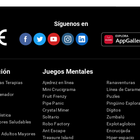
Síguenos en
ción
Juegos Mentales
las Terapias
Ajedrez en línea
Ranaventuras
Mini Crucigrama
Línea de Carame
denador
Fruit Frenzy
Puzles
Pipe Panic
Pingüino Explor
Crystal Miner
Dígitos
istica
Solitario
Zumbalú
res Saludables
Robo Factory
Explotaglobos
Ant Escape
Encrucijada
 Adultos Mayores
Treasure Island
Hiper-espacio