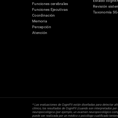
Estado cognit
Funciones cerebrales
Revisión siste
Funciones Ejecutivas
Taxonomía S
Coordinación
Memoria
Percepción
Atención
* Las evaluaciones de CogniFit están diseñadas para detectar alte
clínico, los resultados de CogniFit (cuando son interpretados por 
neuropsicológica (por ejemplo, un examen neuropsicológico compl
puede ser realizada por un médico o psicólogo cualificado tenie