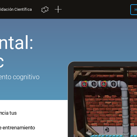
idación Científica
H
tal:
c
nto cognitivo
ncia tus
de entrenamiento