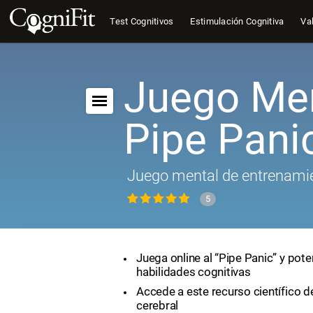
Test Cognitivos
Estimulación Cognitiva
Val
Juego Men
Pipe Pani
Juego mental de entrenamie
5
Juega online al “Pipe Panic” y pote
habilidades cognitivas
Accede a este recurso científico 
cerebral