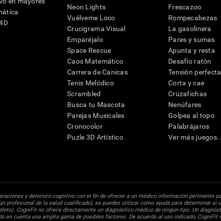
ivo en mayores
Neon Lights
Frescazoo
mática
Vuélveme Loco
Rompecabezas
G4D
Crucigrama Visual
La gasolinera
Emparéjalo
Pares y sumas
Space Rescue
Apunta y resta
Caos Matemático
Desafío ratón
Carrera de Canicas
Tensión perfect
Tenis Melódico
Corta y cae
Scrambled
Cruzafichas
Busca tu Mascota
Nenúfares
Parejas Musicales
Golpea al topo
Cronocolor
Palabrájaros
Puzle 3D Artístico
Ver más juegos..
raciones y deterioro cognitivo con el fin de ofrecer a un médico información pertinente p
un profesional de la salud cualificado), se pueden utilizar como ayuda para determinar si u
eto). CogniFit no ofrece directamente un diagnóstico médico de ningún tipo. Un diagnóst
ndo en cuenta una amplia gama de posibles factores. De acuerdo al uso indicado, CogniFit