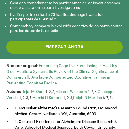
Gestiona cómodamente los participantes de las investigaciones
desde la plataforma para investigadores
Evalúa y entrena hasta 23 habilidades cognitivas a los
participantes de tu estudio
Comprueba y compara la evolución cognitiva de los participantes
para los datos de tu estudio
EMPEZAR AHORA
Nombre original
:
Enhancing Cognitive Functioning in Healthly
Older Adults: a Systematic Review of the Clinical Significance of
Commercially Available Computerized Cognitive Training in
Preventing Cognitive Decline
.
Autores
:
Tejal M Shah
,
Michael Weinborn
,
Giuseppe
1, 2, 3
1, 2, 4
Verdile
,
Hamid R Sohrabi
,
Ralph N Martins
.
1, 2, 3, 5
1, 2, 3
6, 7, 8
1. McCusker Alzheimer's Research Foundation, Hollywood
Medical Centre, Nedlands, WA, Australia, 6009.
2. Centre of Excellence for Alzheimer's Disease Research &
Care, School of Medical Sciences, Edith Cowan University,