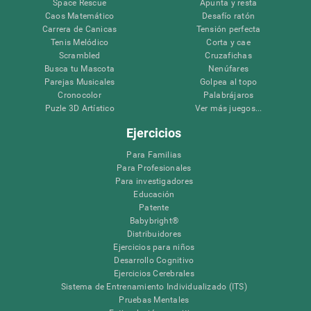
Space Rescue
Apunta y resta
Caos Matemático
Desafío ratón
Carrera de Canicas
Tensión perfecta
Tenis Melódico
Corta y cae
Scrambled
Cruzafichas
Busca tu Mascota
Nenúfares
Parejas Musicales
Golpea al topo
Cronocolor
Palabrájaros
Puzle 3D Artístico
Ver más juegos...
Ejercicios
Para Familias
Para Profesionales
Para investigadores
Educación
Patente
Babybright®
Distribuidores
Ejercicios para niños
Desarrollo Cognitivo
Ejercicios Cerebrales
Sistema de Entrenamiento Individualizado (ITS)
Pruebas Mentales