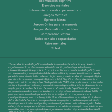
Estimulación cognitiva
Ejercicios mentales
Entrenamiento cerebral personalizado
Juegos Mentales
Ejercicio Mental
Juegos Online para la memoria
Juegos Matemáticos Divertidos
Comprensión lectora
Niños con altas capacidades
Retos mentales
CI Test
* Las evaluaciones de CogniFit están diseñadas para detectar alteraciones y deterioro
cognitivo con el fin de ofrecer a un médico información pertinente para diseñar una
intervención terapéutica apropiada. En un entorno clínico, los resultados de CogniFit (cuando
son interpretados por un profesional de la salud cualificado), se pueden utilizar como ayuda
para determinar si un individuo debe ser dirigido a una posterior evaluación neuropsicológica
(por ejemplo, un examen neuropsicológico completo). CogniFit no ofrece directamente un
diagnóstico médico de ningún tipo. Un diagnóstico de TDAH, dislexia, demencia o enfermedad
similar sólo puede ser realizada por un médico o psicólogo cualificado teniendo en cuenta una
amplia gama de posibles factores. De acuerdo al uso indicado, CogniFit no indica que esta
herramienta sea o deba ser considerada como un dispositivo médico certicado por la FDA. El
producto puede ser utilizado para estudios de investigación en cualquier campo de
investigación relacionado con la cognición. Si se utiliza para fines de investigación, todo uso
del producto debe hacerse en los sujetos humanos apropiados conforme al procedimiento
dictado por el centro de investigación y será una obligación por parte del investigador. Todas
estas protecciones para el sujeto humano nunca no podrán ser, en ningún caso, inferiores a las
requeridas para cualquier sujeto de investigación en virtud de lo dispuesto en la Sección 45