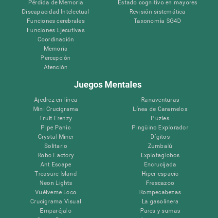
Pérdida de Memoria
Estado cognitivo en mayores
Discapacidad Intelectual
Revisión sistemática
Funciones cerebrales
Taxonomía SG4D
Funciones Ejecutivas
Coordinación
Memoria
Percepción
Atención
Juegos Mentales
Ajedrez en línea
Ranaventuras
Mini Crucigrama
Línea de Caramelos
Fruit Frenzy
Puzles
Pipe Panic
Pingüino Explorador
Crystal Miner
Dígitos
Solitario
Zumbalú
Robo Factory
Explotaglobos
Ant Escape
Encrucijada
Treasure Island
Hiper-espacio
Neon Lights
Frescazoo
Vuélveme Loco
Rompecabezas
Crucigrama Visual
La gasolinera
Emparéjalo
Pares y sumas