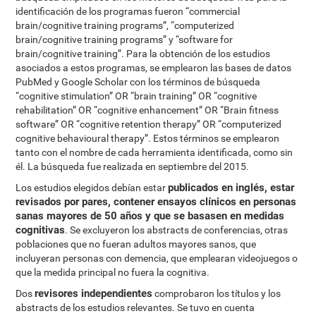
identificación de los programas fueron “commercial
brain/cognitive training programs”, “computerized
brain/cognitive training programs” y “software for
brain/cognitive training”. Para la obtención de los estudios
asociados a estos programas, se emplearon las bases de datos
PubMed y Google Scholar con los términos de búsqueda
“cognitive stimulation” OR “brain training” OR “cognitive
rehabilitation” OR “cognitive enhancement” OR “Brain fitness
software” OR “cognitive retention therapy” OR “computerized
cognitive behavioural therapy”. Estos términos se emplearon
tanto con el nombre de cada herramienta identificada, como sin
él. La búsqueda fue realizada en septiembre del 2015.
publicados en inglés, estar
Los estudios elegidos debían estar
revisados por pares, contener ensayos clínicos en personas
sanas mayores de 50 años y que se basasen en medidas
cognitivas
. Se excluyeron los abstracts de conferencias, otras
poblaciones que no fueran adultos mayores sanos, que
incluyeran personas con demencia, que emplearan videojuegos o
que la medida principal no fuera la cognitiva.
revisores independientes
Dos
comprobaron los títulos y los
abstracts de los estudios relevantes. Se tuvo en cuenta