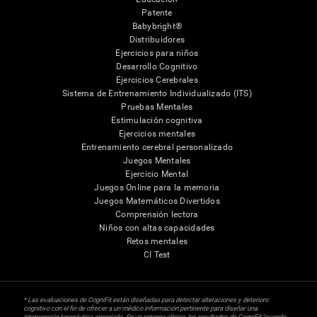
Patente
Babybright®
Distribuidores
Ejercicios para niños
Desarrollo Cognitivo
Ejercicios Cerebrales
Sistema de Entrenamiento Individualizado (ITS)
Pruebas Mentales
Estimulación cognitiva
Ejercicios mentales
Entrenamiento cerebral personalizado
Juegos Mentales
Ejercicio Mental
Juegos Online para la memoria
Juegos Matemáticos Divertidos
Comprensión lectora
Niños con altas capacidades
Retos mentales
CI Test
* Las evaluaciones de CogniFit están diseñadas para detectar alteraciones y deterioro
cognitivo con el fin de ofrecer a un médico información pertinente para diseñar una
intervención terapéutica apropiada. En un entorno clínico, los resultados de CogniFit (cuando