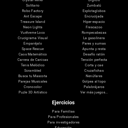
Crystal Miner
Dígitos
Solitario
Zumbalú
Robo Factory
Explotaglobos
Ant Escape
Encrucijada
Treasure Island
Hiper-espacio
Neon Lights
Frescazoo
Vuélveme Loco
Rompecabezas
Crucigrama Visual
La gasolinera
Emparéjalo
Pares y sumas
Space Rescue
Apunta y resta
Caos Matemático
Desafío ratón
Carrera de Canicas
Tensión perfecta
Tenis Melódico
Corta y cae
Scrambled
Cruzafichas
Busca tu Mascota
Nenúfares
Parejas Musicales
Golpea al topo
Cronocolor
Palabrájaros
Puzle 3D Artístico
Ver más juegos...
Ejercicios
Para Familias
Para Profesionales
Para investigadores
Educación