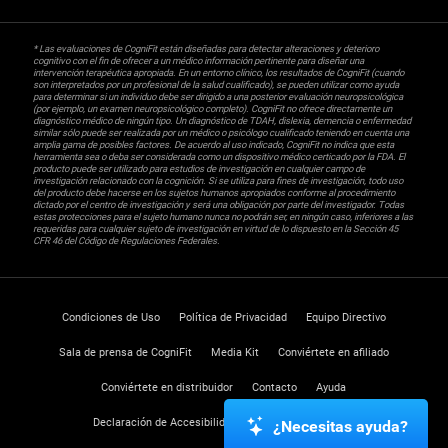
* Las evaluaciones de CogniFit están diseñadas para detectar alteraciones y deterioro
cognitivo con el fin de ofrecer a un médico información pertinente para diseñar una
intervención terapéutica apropiada. En un entorno clínico, los resultados de CogniFit (cuando
son interpretados por un profesional de la salud cualificado), se pueden utilizar como ayuda
para determinar si un individuo debe ser dirigido a una posterior evaluación neuropsicológica
(por ejemplo, un examen neuropsicológico completo). CogniFit no ofrece directamente un
diagnóstico médico de ningún tipo. Un diagnóstico de TDAH, dislexia, demencia o enfermedad
similar sólo puede ser realizada por un médico o psicólogo cualificado teniendo en cuenta una
amplia gama de posibles factores. De acuerdo al uso indicado, CogniFit no indica que esta
herramienta sea o deba ser considerada como un dispositivo médico certicado por la FDA. El
producto puede ser utilizado para estudios de investigación en cualquier campo de
investigación relacionado con la cognición. Si se utiliza para fines de investigación, todo uso
del producto debe hacerse en los sujetos humanos apropiados conforme al procedimiento
dictado por el centro de investigación y será una obligación por parte del investigador. Todas
estas protecciones para el sujeto humano nunca no podrán ser, en ningún caso, inferiores a las
requeridas para cualquier sujeto de investigación en virtud de lo dispuesto en la Sección 45
CFR 46 del Código de Regulaciones Federales.
Condiciones de Uso
Política de Privacidad
Equipo Directivo
Sala de prensa de CogniFit
Media Kit
Conviértete en afiliado
Conviértete en distribuidor
Contacto
Ayuda
Declaración de Accesibilidad
Centro de Confianza
¿Necesitas ayuda?