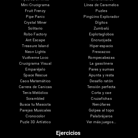
Mini Crucigrama
Línea de Caramelos
Fruit Frenzy
Puzles
Pipe Panic
Pingüino Explorador
Crystal Miner
Dígitos
Solitario
Zumbalú
Robo Factory
Explotaglobos
Ant Escape
Encrucijada
Treasure Island
Hiper-espacio
Neon Lights
Frescazoo
Vuélveme Loco
Rompecabezas
Crucigrama Visual
La gasolinera
Emparéjalo
Pares y sumas
Space Rescue
Apunta y resta
Caos Matemático
Desafío ratón
Carrera de Canicas
Tensión perfecta
Tenis Melódico
Corta y cae
Scrambled
Cruzafichas
Busca tu Mascota
Nenúfares
Parejas Musicales
Golpea al topo
Cronocolor
Palabrájaros
Puzle 3D Artístico
Ver más juegos...
Ejercicios