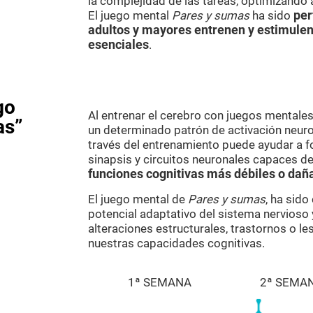
la complejidad de las tareas, optimizando 
El juego mental
Pares y sumas
ha sido
per
adultos y mayores entrenen y estimulen
esenciales
.
go
Al entrenar el cerebro con juegos mental
as”
un determinado patrón de activación neuron
través del entrenamiento puede ayudar a f
sinapsis y circuitos neuronales capaces de
funciones cognitivas más débiles o dañ
El juego mental de
Pares y sumas
, ha sido
potencial adaptativo del sistema nervioso 
alteraciones estructurales, trastornos o l
nuestras capacidades cognitivas.
1ª SEMANA
2ª SEMA