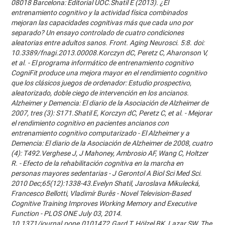
08018 Barcelona: Editorial UOC.Shatil E (2013). ¿El
entrenamiento cognitivo y la actividad física combinados
mejoran las capacidades cognitivas más que cada uno por
separado? Un ensayo controlado de cuatro condiciones
aleatorias entre adultos sanos. Front. Aging Neurosci. 5:8. doi:
10.3389/fnagi.2013.00008.Korczyn dC, Peretz C, Aharonson V,
et al. - El programa informático de entrenamiento cognitivo
CogniFit produce una mejora mayor en el rendimiento cognitivo
que los clásicos juegos de ordenador: Estudio prospectivo,
aleatorizado, doble ciego de intervención en los ancianos.
Alzheimer y Demencia: El diario de la Asociación de Alzheimer de
2007, tres (3): S171.Shatil E, Korczyn dC, Peretz C, et al. - Mejorar
el rendimiento cognitivo en pacientes ancianos con
entrenamiento cognitivo computarizado - El Alzheimer y a
Demencia: El diario de la Asociación de Alzheimer de 2008, cuatro
(4): T492.Verghese J, J Mahoney, Ambrosio AF, Wang C, Holtzer
R. - Efecto de la rehabilitación cognitiva en la marcha en
personas mayores sedentarias - J Gerontol A Biol Sci Med Sci.
2010 Dec;65(12):1338-43.Evelyn Shatil, Jaroslava Mikulecká,
Francesco Bellotti, Vladimír Burěs - Novel Television-Based
Cognitive Training Improves Working Memory and Executive
Function - PLOS ONE July 03, 2014.
10.1371/journal.pone.0101472.Gard T, Hölzel BK, Lazar SW. The