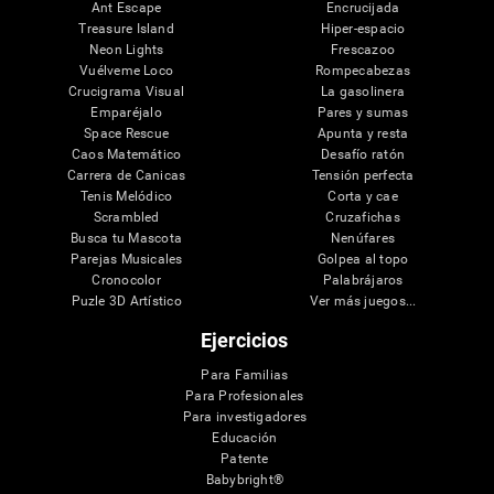
Ant Escape
Encrucijada
Treasure Island
Hiper-espacio
Neon Lights
Frescazoo
Vuélveme Loco
Rompecabezas
Crucigrama Visual
La gasolinera
Emparéjalo
Pares y sumas
Space Rescue
Apunta y resta
Caos Matemático
Desafío ratón
Carrera de Canicas
Tensión perfecta
Tenis Melódico
Corta y cae
Scrambled
Cruzafichas
Busca tu Mascota
Nenúfares
Parejas Musicales
Golpea al topo
Cronocolor
Palabrájaros
Puzle 3D Artístico
Ver más juegos...
Ejercicios
Para Familias
Para Profesionales
Para investigadores
Educación
Patente
Babybright®