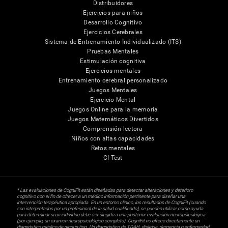
Distribuidores
Ejercicios para niños
Desarrollo Cognitivo
Ejercicios Cerebrales
Sistema de Entrenamiento Individualizado (ITS)
Pruebas Mentales
Estimulación cognitiva
Ejercicios mentales
Entrenamiento cerebral personalizado
Juegos Mentales
Ejercicio Mental
Juegos Online para la memoria
Juegos Matemáticos Divertidos
Comprensión lectora
Niños con altas capacidades
Retos mentales
CI Test
* Las evaluaciones de CogniFit están diseñadas para detectar alteraciones y deterioro
cognitivo con el fin de ofrecer a un médico información pertinente para diseñar una
intervención terapéutica apropiada. En un entorno clínico, los resultados de CogniFit (cuando
son interpretados por un profesional de la salud cualificado), se pueden utilizar como ayuda
para determinar si un individuo debe ser dirigido a una posterior evaluación neuropsicológica
(por ejemplo, un examen neuropsicológico completo). CogniFit no ofrece directamente un
diagnóstico médico de ningún tipo. Un diagnóstico de TDAH, dislexia, demencia o enfermedad