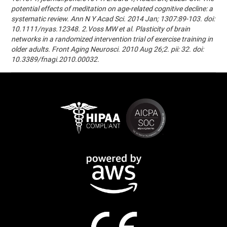
potential effects of meditation on age-related cognitive decline: a
systematic review. Ann N Y Acad Sci. 2014 Jan; 1307:89-103. doi:
10.1111/nyas.12348. 2.Voss MW et al. Plasticity of brain
networks in a randomized intervention trial of exercise training in
older adults. Front Aging Neurosci. 2010 Aug 26;2. pii: 32. doi:
10.3389/fnagi.2010.00032.