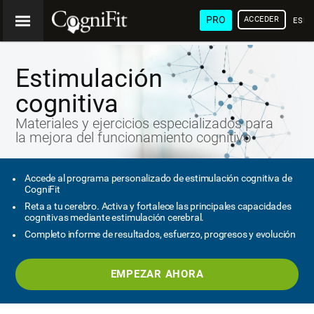
PRO
ACCEDER
ESP
Estimulación
cognitiva
Materiales y ejercicios especializados para
la mejora del funcionamiento cognitivo
Accede al programa personalizado de estimulación cognitiva de
CogniFit
Reta a tu cerebro. Activa y fortalece las principales capacidades
cognitivas mediante estimulación cerebral.
Completo informe de resultados, esfuerzo, progresos y evolución
EMPEZAR AHORA