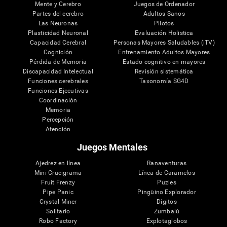
Mente y Cerebro
Juegos de Ordenador
Partes del cerebro
Adultos Sanos
Las Neuronas
Pilotos
Plasticidad Neuronal
Evaluación Holistica
Capacidad Cerebral
Personas Mayores Saludables (iTV)
Cognición
Entrenamiento Adultos Mayores
Pérdida de Memoria
Estado cognitivo en mayores
Discapacidad Intelectual
Revisión sistemática
Funciones cerebrales
Taxonomía SG4D
Funciones Ejecutivas
Coordinación
Memoria
Percepción
Atención
Juegos Mentales
Ajedrez en línea
Ranaventuras
Mini Crucigrama
Línea de Caramelos
Fruit Frenzy
Puzles
Pipe Panic
Pingüino Explorador
Crystal Miner
Dígitos
Solitario
Zumbalú
Robo Factory
Explotaglobos