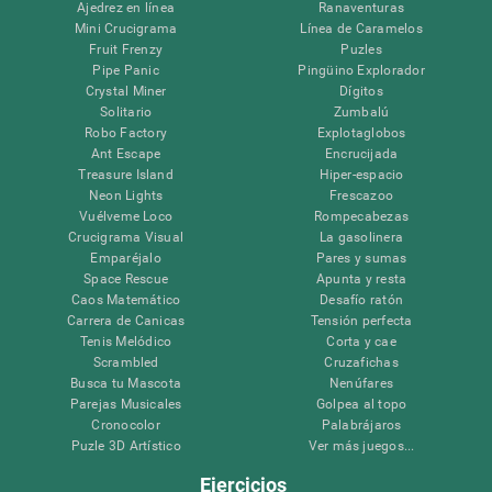
Ajedrez en línea
Ranaventuras
Mini Crucigrama
Línea de Caramelos
Fruit Frenzy
Puzles
Pipe Panic
Pingüino Explorador
Crystal Miner
Dígitos
Solitario
Zumbalú
Robo Factory
Explotaglobos
Ant Escape
Encrucijada
Treasure Island
Hiper-espacio
Neon Lights
Frescazoo
Vuélveme Loco
Rompecabezas
Crucigrama Visual
La gasolinera
Emparéjalo
Pares y sumas
Space Rescue
Apunta y resta
Caos Matemático
Desafío ratón
Carrera de Canicas
Tensión perfecta
Tenis Melódico
Corta y cae
Scrambled
Cruzafichas
Busca tu Mascota
Nenúfares
Parejas Musicales
Golpea al topo
Cronocolor
Palabrájaros
Puzle 3D Artístico
Ver más juegos...
Ejercicios