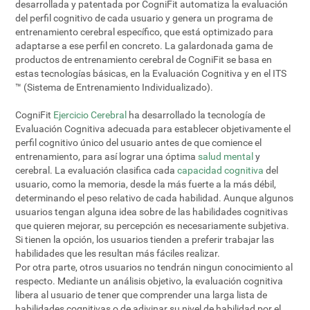
desarrollada y patentada por CogniFit automatiza la evaluación
del perfil cognitivo de cada usuario y genera un programa de
entrenamiento cerebral específico, que está optimizado para
adaptarse a ese perfil en concreto. La galardonada gama de
productos de entrenamiento cerebral de CogniFit se basa en
estas tecnologías básicas, en la Evaluación Cognitiva y en el ITS
™ (Sistema de Entrenamiento Individualizado).
CogniFit
Ejercicio Cerebral
ha desarrollado la tecnología de
Evaluación Cognitiva adecuada para establecer objetivamente el
perfil cognitivo único del usuario antes de que comience el
entrenamiento, para así lograr una óptima
salud mental
y
cerebral. La evaluación clasifica cada
capacidad cognitiva
del
usuario, como la memoria, desde la más fuerte a la más débil,
determinando el peso relativo de cada habilidad. Aunque algunos
usuarios tengan alguna idea sobre de las habilidades cognitivas
que quieren mejorar, su percepción es necesariamente subjetiva.
Si tienen la opción, los usuarios tienden a preferir trabajar las
habilidades que les resultan más fáciles realizar.
Por otra parte, otros usuarios no tendrán ningun conocimiento al
respecto. Mediante un análisis objetivo, la evaluación cognitiva
libera al usuario de tener que comprender una larga lista de
habilidades cognitivas o de adivinar su nivel de habilidad por el