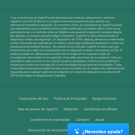
* Las evaluaciones de CogniFit están diseñadas para detectar alteraciones y deterioro
cognitivo con el fin de ofrecer a un médico información pertinente para diseñar una
intervención terapéutica apropiada. En un entorno clínico, los resultados de CogniFit (cuando
son interpretados por un profesional de la salud cualificado), se pueden utilizar como ayuda
para determinar si un individuo debe ser dirigido a una posterior evaluación neuropsicológica
(por ejemplo, un examen neuropsicológico completo). CogniFit no ofrece directamente un
diagnóstico médico de ningún tipo. Un diagnóstico de TDAH, dislexia, demencia o enfermedad
similar sólo puede ser realizada por un médico o psicólogo cualificado teniendo en cuenta una
amplia gama de posibles factores. De acuerdo al uso indicado, CogniFit no indica que esta
herramienta sea o deba ser considerada como un dispositivo médico certicado por la FDA. El
producto puede ser utilizado para estudios de investigación en cualquier campo de
investigación relacionado con la cognición. Si se utiliza para fines de investigación, todo uso
del producto debe hacerse en los sujetos humanos apropiados conforme al procedimiento
dictado por el centro de investigación y será una obligación por parte del investigador. Todas
estas protecciones para el sujeto humano nunca no podrán ser, en ningún caso, inferiores a las
requeridas para cualquier sujeto de investigación en virtud de lo dispuesto en la Sección 45
CFR 46 del Código de Regulaciones Federales.
Condiciones de Uso
Política de Privacidad
Equipo Directivo
Sala de prensa de CogniFit
Media Kit
Conviértete en afiliado
Conviértete en distribuidor
Contacto
Ayuda
Declaración de Accesibilidad
Centro de Confianza
¿Necesitas ayuda?