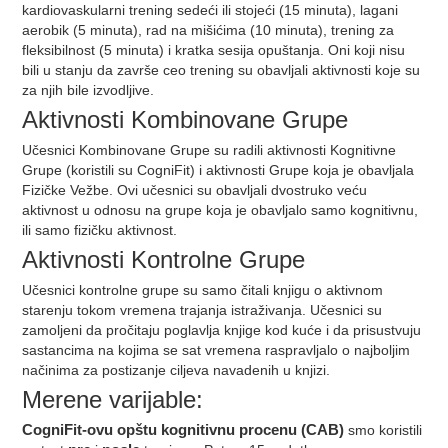
kardiovaskularni trening sedeći ili stojeći (15 minuta), lagani
aerobik (5 minuta), rad na mišićima (10 minuta), trening za
fleksibilnost (5 minuta) i kratka sesija opuštanja. Oni koji nisu
bili u stanju da završe ceo trening su obavljali aktivnosti koje su
za njih bile izvodljive.
Aktivnosti Kombinovane Grupe
Učesnici Kombinovane Grupe su radili aktivnosti Kognitivne
Grupe (koristili su CogniFit) i aktivnosti Grupe koja je obavljala
Fizičke Vežbe. Ovi učesnici su obavljali dvostruko veću
aktivnost u odnosu na grupe koja je obavljalo samo kognitivnu,
ili samo fizičku aktivnost.
Aktivnosti Kontrolne Grupe
Učesnici kontrolne grupe su samo čitali knjigu o aktivnom
starenju tokom vremena trajanja istraživanja. Učesnici su
zamoljeni da pročitaju poglavlja knjige kod kuće i da prisustvuju
sastancima na kojima se sat vremena raspravljalo o najboljim
načinima za postizanje ciljeva navadenih u knjizi.
Merene varijable:
CogniFit-ovu opštu kognitivnu procenu (CAB)
smo koristili