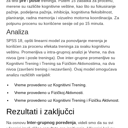
za test
pre
i
posle
treninga. Putem 15 zadatka za procenu,
merene su različite kognitivne veštine, kao što su fokusiranje
pažnje, podeljena pažnja, inhibicija, kognitivna fleksibilnost,
planiranje, radna memorija i vizuelno motorna koordinacija. Za
potpunu procenu su korišćene sesije od po 15 minuta.
Analiza
SPSS 18, opšti linearni model za ponovljanje merenja je
korišćen za procenu efekata treninga za svaku kognitivnu
veštinu. Promenljiva u intra-grupnoj analizi je Vreme, na dva
nivoa (pre i posle treninga). Dve inter-grupne promenljive su
Kognitivni Trening i Trening sa Fizičkim Aktivnostima, na dva
nivoa (završeni trening i nezavršeni). Ovaj model omogućava
analizu različitih varijabli:
Vreme provedeno uz Kognitivni Trening.
Vreme provedeno u Fizičkoj Aktivnosti.
Vreme provedeno uz Kognitivni Trening i Fizičku Aktivnost.
Rezultati i zaključci
Na osnovu
Inter-grupnog poređenja
, videli smo da su svi