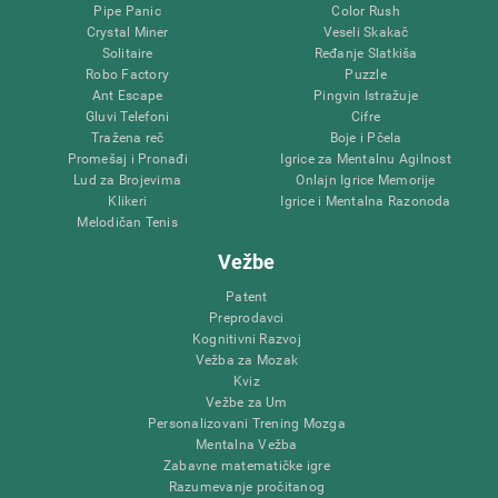
Pipe Panic
Color Rush
Crystal Miner
Veseli Skakač
Solitaire
Ređanje Slatkiša
Robo Factory
Puzzle
Ant Escape
Pingvin Istražuje
Gluvi Telefoni
Cifre
Tražena reč
Boje i Pčela
Promešaj i Pronađi
Igrice za Mentalnu Agilnost
Lud za Brojevima
Onlajn Igrice Memorije
Klikeri
Igrice i Mentalna Razonoda
Melodičan Tenis
Vežbe
Patent
Preprodavci
Kognitivni Razvoj
Vežba za Mozak
Kviz
Vežbe za Um
Personalizovani Trening Mozga
Mentalna Vežba
Zabavne matematičke igre
Razumevanje pročitanog