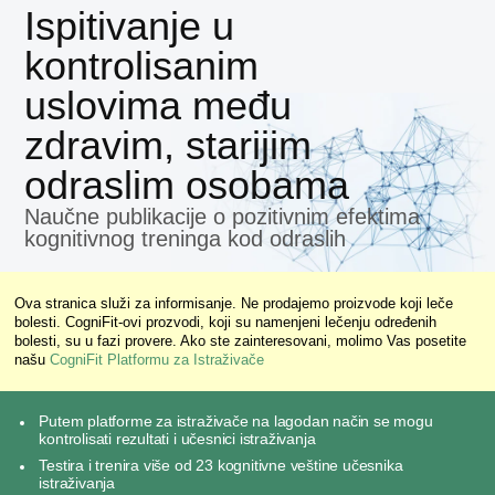
Ispitivanje u
kontrolisanim
uslovima među
zdravim, starijim
odraslim osobama
Naučne publikacije o pozitivnim efektima
kognitivnog treninga kod odraslih
Ova stranica služi za informisanje. Ne prodajemo proizvode koji leče
bolesti. CogniFit-ovi prozvodi, koji su namenjeni lečenju određenih
bolesti, su u fazi provere. Ako ste zainteresovani, molimo Vas posetite
našu
CogniFit Platformu za Istraživače
Putem platforme za istraživače na lagodan način se mogu
kontrolisati rezultati i učesnici istraživanja
Testira i trenira više od 23 kognitivne veštine učesnika
istraživanja