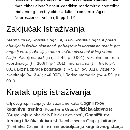
physical activity training enhance cognitive abilities more
than either alone? A four-condition randomized controlled
trial among healthy older adults. Frontiers in Aging
Neuroscience, vol. 5 (8), pp.1-12.
Zaključak Istraživanja
Stariji ljudi koji koriste CogniFit, ili koji koriste CogniFit pored
obavljanja fizičke aktivnosti, poboljšavaju kognitivno stanje pre
nego ljudi koji obavljaju samo fizičku aktivnost ili koji samo
čitaju
. Podeljena pažnja (t=-3.48; p=0.001), Vizuelno motorna
koordinacija (t =-10.84; p<. 001), Imenovanje (t =- 5.66; p<.
001), Brzina obrade podataka (t =- 5.17; p<. 001), Vizuelno
skeniranje (t=- 3.41; p=0.002), i Radna memorija (t=- 4.56; p<.
001).
Kratak opis istraživanja
Cilj ovog ispitivanja je da saznamo kako
CogniFit-ov
kognitivni trening
(Kognitivna Grupa)
fizička aktivnost
(Grupa koja je obavljala Fizičku Aktivnost),
CogniFit-ov
trening i fizička aktivnost
(Kombinovana Grupa)
i čitanje
(Kontrolna Grupa) doprinose
poboljšanju kognitivnog stanja