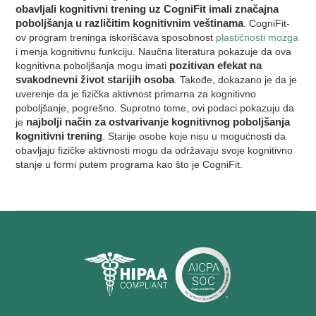
obavljali kognitivni trening uz CogniFit imali značajna
poboljšanja u različitim kognitivnim veštinama
. CogniFit-
ov program treninga iskorišćava sposobnost
plastičnosti mozga
i menja kognitivnu funkciju. Naučna literatura pokazuje da ova
kognitivna poboljšanja mogu imati
pozitivan efekat na
svakodnevni život starijih osoba
. Takođe, dokazano je da je
uverenje da je fizička aktivnost primarna za kognitivno
poboljšanje, pogrešno. Suprotno tome, ovi podaci pokazuju da
je
najbolji način za ostvarivanje kognitivnog poboljšanja
kognitivni trening
. Starije osobe koje nisu u mogućnosti da
obavljaju fizičke aktivnosti mogu da održavaju svoje kognitivno
stanje u formi putem programa kao što je CogniFit.