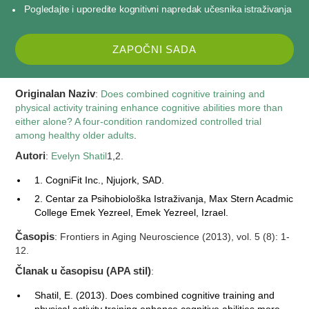
Pogledajte i uporedite kognitivni napredak učesnika istraživanja
ZAPOČNI SADA
Originalan Naziv
:
Does combined cognitive training and
physical activity training enhance cognitive abilities more than
either alone? A four-condition randomized controlled trial
among healthy older adults
.
Autori
:
Evelyn Shatil
1,2.
1. CogniFit Inc., Njujork, SAD.
2. Centar za Psihobiološka Istraživanja, Max Stern Acadmic
College Emek Yezreel, Emek Yezreel, Izrael.
Časopis
: Frontiers in Aging Neuroscience (2013), vol. 5 (8): 1-
12.
Članak u časopisu (APA stil)
:
Shatil, E. (2013). Does combined cognitive training and