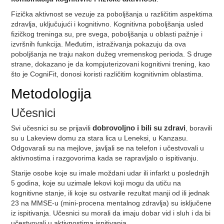
Fizička aktivnost se vezuje za poboljšanja u različitim aspektima
zdravlja, uključujući i kognitivno. Kognitivna poboljšanja usled
fizičkog treninga su, pre svega, poboljšanja u oblasti pažnje i
izvršnih funkcija. Međutim, istraživanja pokazuju da ova
poboljšanja ne traju nakon dužeg vremenskog perioda. S druge
strane, dokazano je da kompjuterizovani kognitivni trening, kao
što je CogniFit, donosi koristi različitim kognitivnim oblastima.
Metodologija
Učesnici
Svi učesnici su se prijavili
dobrovoljno i bili su zdravi
, boravili
su u Lakeview domu za stara lica u Leneksi, u Kanzasu.
Odgovarali su na mejlove, javljali se na telefon i učestvovali u
aktivnostima i razgovorima kada se rapravljalo o ispitivanju.
Starije osobe koje su imale moždani udar ili infarkt u poslednjih
5 godina, koje su uzimale lekovi koji mogu da utiču na
kognitivne stanje, ili koje su ostvarile rezultat manji od ili jednak
23 na MMSE-u (mini-procena mentalnog zdravlja) su isključene
iz ispitivanja. Učesnici su morali da imaju dobar vid i sluh i da bi
učestvovali u aktivnostima ispitivanja.