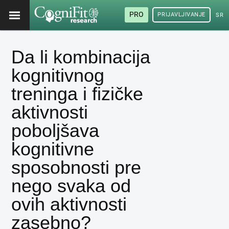
PRO
PRIJAVLJIVANJE
SRP
Da li kombinacija
kognitivnog
treninga i fizičke
aktivnosti
poboljšava
kognitivne
sposobnosti pre
nego svaka od
ovih aktivnosti
zasebno?