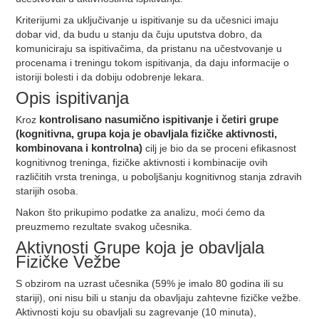
Kriterijumi za uključivanje u ispitivanje su da učesnici imaju
dobar vid, da budu u stanju da čuju uputstva dobro, da
komuniciraju sa ispitivačima, da pristanu na učestvovanje u
procenama i treningu tokom ispitivanja, da daju informacije o
istoriji bolesti i da dobiju odobrenje lekara.
Opis ispitivanja
Kroz
kontrolisano nasumično ispitivanje i četiri grupe
(kognitivna, grupa koja je obavljala fizičke aktivnosti,
kombinovana i kontrolna)
cilj je bio da se proceni efikasnost
kognitivnog treninga, fizičke aktivnosti i kombinacije ovih
različitih vrsta treninga, u poboljšanju kognitivnog stanja zdravih
starijih osoba.
Nakon što prikupimo podatke za analizu, moći ćemo da
preuzmemo rezultate svakog učesnika.
Aktivnosti Grupe koja je obavljala
Fizičke Vežbe
S obzirom na uzrast učesnika (59% je imalo 80 godina ili su
stariji), oni nisu bili u stanju da obavljaju zahtevne fizičke vežbe.
Aktivnosti koju su obavljali su zagrevanje (10 minuta),