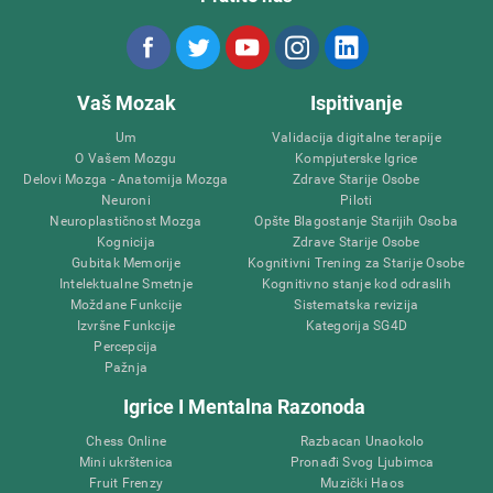
Vaš Mozak
Ispitivanje
Um
Validacija digitalne terapije
O Vašem Mozgu
Kompjuterske Igrice
Delovi Mozga - Anatomija Mozga
Zdrave Starije Osobe
Neuroni
Piloti
Neuroplastičnost Mozga
Opšte Blagostanje Starijih Osoba
Kognicija
Zdrave Starije Osobe
Gubitak Memorije
Kognitivni Trening za Starije Osobe
Intelektualne Smetnje
Kognitivno stanje kod odraslih
Moždane Funkcije
Sistematska revizija
Izvršne Funkcije
Kategorija SG4D
Percepcija
Pažnja
Igrice I Mentalna Razonoda
Chess Online
Razbacan Unaokolo
Mini ukrštenica
Pronađi Svog Ljubimca
Fruit Frenzy
Muzički Haos