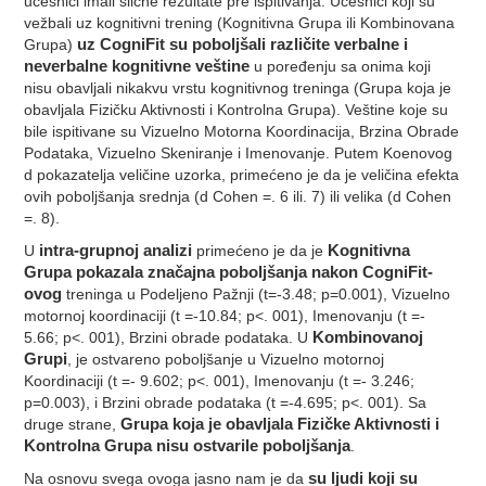
učesnici imali slične rezultate pre ispitivanja. Učesnici koji su
vežbali uz kognitivni trening (Kognitivna Grupa ili Kombinovana
Grupa)
uz CogniFit su poboljšali različite verbalne i
neverbalne kognitivne veštine
u poređenju sa onima koji
nisu obavljali nikakvu vrstu kognitivnog treninga (Grupa koja je
obavljala Fizičku Aktivnosti i Kontrolna Grupa). Veštine koje su
bile ispitivane su Vizuelno Motorna Koordinacija, Brzina Obrade
Podataka, Vizuelno Skeniranje i Imenovanje. Putem Koenovog
d pokazatelja veličine uzorka, primećeno je da je veličina efekta
ovih poboljšanja srednja (d Cohen =. 6 ili. 7) ili velika (d Cohen
=. 8).
U
intra-grupnoj analizi
primećeno je da je
Kognitivna
Grupa pokazala značajna poboljšanja nakon CogniFit-
ovog
treninga u Podeljeno Pažnji (t=-3.48; p=0.001), Vizuelno
motornoj koordinaciji (t =-10.84; p<. 001), Imenovanju (t =-
5.66; p<. 001), Brzini obrade podataka. U
Kombinovanoj
Grupi
, je ostvareno poboljšanje u Vizuelno motornoj
Koordinaciji (t =- 9.602; p<. 001), Imenovanju (t =- 3.246;
p=0.003), i Brzini obrade podataka (t =-4.695; p<. 001). Sa
druge strane,
Grupa koja je obavljala Fizičke Aktivnosti i
Kontrolna Grupa nisu ostvarile poboljšanja
.
Na osnovu svega ovoga jasno nam je da
su ljudi koji su