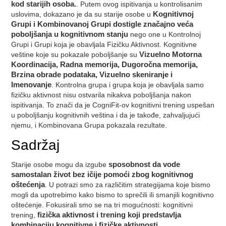
kod starijih osoba.
. Putem ovog ispitivanja u kontrolisanim
uslovima, dokazano je da su starije osobe u
Kognitivnoj
Grupi i Kombinovanoj Grupi dostigle značajno veća
poboljšanja u kognitivnom stanju
nego one u Kontrolnoj
Grupi i Grupi koja je obavljala Fizičku Aktivnost. Kognitivne
veštine koje su pokazale poboljšanje su
Vizuelno Motorna
Koordinacija, Radna memorija, Dugoročna memorija,
Brzina obrade podataka, Vizuelno skeniranje i
Imenovanje
. Kontrolna grupa i grupa koja je obavljala samo
fizičku aktivnost nisu ostvarila nikakva poboljšanja nakon
ispitivanja. To znači da je CogniFit-ov kognitivni trening uspešan
u poboljšanju kognitivnih veština i da je takođe, zahvaljujući
njemu, i Kombinovana Grupa pokazala rezultate.
Sadržaj
Starije osobe mogu da izgube
sposobnost da vode
samostalan život bez ičije pomoći zbog kognitivnog
oštećenja
. U potrazi smo za različitim strategijama koje bismo
mogli da upotrebimo kako bismo to sprečili ili smanjili kognitivno
oštećenje. Fokusirali smo se na tri mogućnosti: kognitivni
trening,
fizička aktivnost i trening koji predstavlja
kombinaciju kognitivne i fizičke aktivnosti
.