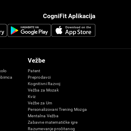
CogniFit Aplikacija
Vežbe
olo
Patent
ubimca
Preprodavci
Kognitivni Razvoj
Vežba za Mozak
Kviz
Vežbe za Um
Personalizovani Trening Mozga
e
Mentalna Vežba
Zabavne matematičke igre
Razumevanje pročitanog