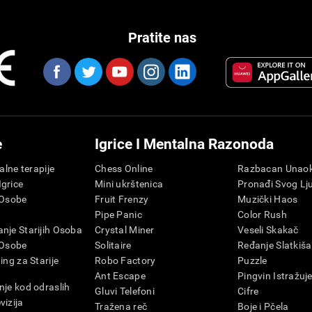
Pratite nas
e
Igrice I Mentalna Razonoda
talne terapije
Chess Online
Razbacan Unaok
grice
Mini ukrštenica
Pronađi Svog Lj
 Osobe
Fruit Frenzy
Muzički Haos
Pipe Panic
Color Rush
nje Starijih Osoba
Crystal Miner
Veseli Skakač
 Osobe
Solitaire
Ređanje Slatkiša
ing za Starije
Robo Factory
Puzzle
Ant Escape
Pingvin Istražuj
nje kod odraslih
Gluvi Telefoni
Cifre
vizija
Tražena reč
Boje i Pčela