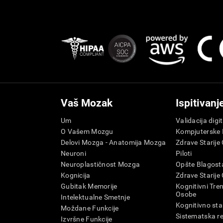
Vaš Mozak
Ispitivanj
Um
Validacija digi
O Vašem Mozgu
Kompjuterske I
Delovi Mozga - Anatomija Mozga
Zdrave Starije
Neuroni
Piloti
Neuroplastičnost Mozga
Opšte Blagosta
Kognicija
Zdrave Starije
Gubitak Memorije
Kognitivni Tren
Osobe
Intelektualne Smetnje
Kognitivno sta
Moždane Funkcije
Sistematska re
Izvršne Funkcije