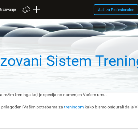
traživanje
Alati za Profesionalce
lizovani Sistem Tren
a režim treninga koji je specijalno namenjen Vašem umu.
će prilagođeni Vašim potrebama za
treningom
kako bismo osigurali da je V