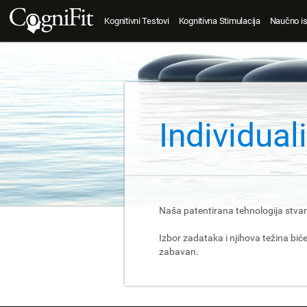
Kognitivni Testovi
Kognitivna Stimulacija
Naučno is
Individua
Naša patentirana tehnologija stvar
Izbor zadataka i njihova težina bi
zabavan.