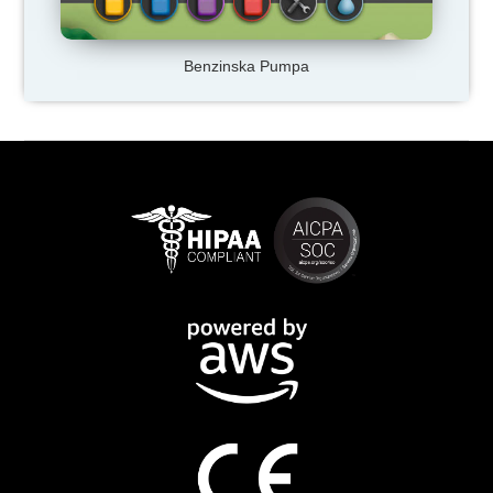
Benzinska Pumpa