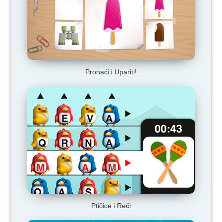
Pronaći i Upariti!
Ptičice i Reči