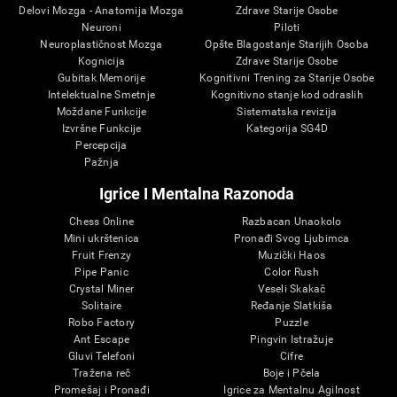
Delovi Mozga - Anatomija Mozga
Zdrave Starije Osobe
Neuroni
Piloti
Neuroplastičnost Mozga
Opšte Blagostanje Starijih Osoba
Kognicija
Zdrave Starije Osobe
Gubitak Memorije
Kognitivni Trening za Starije Osobe
Intelektualne Smetnje
Kognitivno stanje kod odraslih
Moždane Funkcije
Sistematska revizija
Izvršne Funkcije
Kategorija SG4D
Percepcija
Pažnja
Igrice I Mentalna Razonoda
Chess Online
Razbacan Unaokolo
Mini ukrštenica
Pronađi Svog Ljubimca
Fruit Frenzy
Muzički Haos
Pipe Panic
Color Rush
Crystal Miner
Veseli Skakač
Solitaire
Ređanje Slatkiša
Robo Factory
Puzzle
Ant Escape
Pingvin Istražuje
Gluvi Telefoni
Cifre
Tražena reč
Boje i Pčela
Promešaj i Pronađi
Igrice za Mentalnu Agilnost