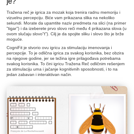
je?
Tražena reč je igrica za mozak koja trenira radnu memoriju i
vizuelnu percepciju. Biće vam prikazana slika na nekoliko
sekundi. Morate da upamtite naziv predmeta na slici (na primer
"tigar") i da izeberete prvo slovo reči među 4 prikazana slova (u
ovom slučaju slovo"t"). Cilj je da spojite sliku i slovo što je brže
moguće.
CogniFit je stvorio ovu igricu za stimulaciju imenovanja i
percepcije. To je odlična igrica za svakog korisnika, bez obzira
na njegove godine, jer se težina igre prilagođava potrebama
svakog korisnika. To čini igricu Tražena Reč odličnim rešenjem
za stimulaciju uma i jačanje kognitivnih sposobnosti, i to na
jedan zabavan i interaktivan način.