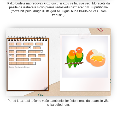
Kako budete napredovali kroz igricu, izazov će biti sve veći. Moraćete da
pazite da izaberete slovo prema redosledu naznačenom u uputstvima
(može biti prvo, drugo ili šta god se u igrici bude tražilo od vas u tom
trenutku).
Pored toga, testiraćemo vaše pamćenje, jer ćete morati da upamtite više
slika odjednom.