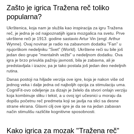
Zašto je igrica Tražena reč toliko
popularna?
Ukrštenica, koja nam je služila kao inspiracija za igru Tražena
reč, je jedna je od najpoznatijih igara mozgalica na svetu. Prve
ukrštene reči je 1913. godine sastavio Artur Vin (engl. Arthur
Wynne). Ovaj novinar je radio na zabavnom dodatku "Fan" u
njujorškom nedeljniku "Svet" (World). Ukrštene reči su bile još
jedan deo grupe "mentalnih vežbi" u nedeljnom dodatku. Ova
igra je brzo privukla pažnju javnosti, bila je zabavna, ali je
predstavljala i izazov, pa je tako postala još jedan deo nedeljnih
rutina.
Danas postoji na hiljade verzija ove igre, koja je nakon više od
jednog veka i dalje jedna od najboljih opcija za stimulaciju uma.
CogniFit-ovo odeljenje za dizajn je želelo da stvori onlajn verziju
koja kombinuje sliku i tekst, a u ovoj igri učesnici u moraju da
dopišu početnu reč predmeta koji se javlja na slici sa desne
strane ekrana. Glavni cilj ove igre je da se na jedan zabavan
način stimulišu različite kognitivne sposobnosti.
Kako igrica za mozak "Tražena reč"