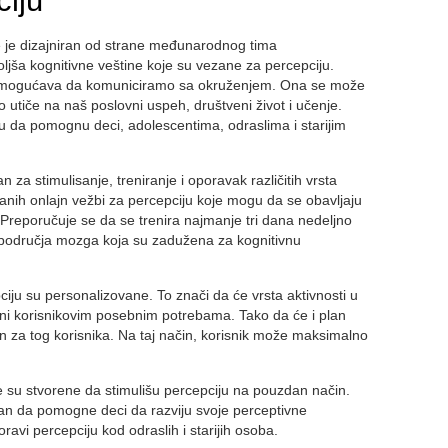
ciju
e je dizajniran od strane međunarodnog tima
ša kognitivne veštine koje su vezane za percepciju.
 omogućava da komuniciramo sa okruženjem. Ona se može
no utiče na naš poslovni uspeh, društveni život i učenje.
u da pomognu deci, adolescentima, odraslima i starijim
n za stimulisanje, treniranje i oporavak različitih vrsta
vanih onlajn vežbi za percepciju koje mogu da se obavljaju
. Preporučuje se da se trenira najmanje tri dana nedeljno
i područja mozga koja su zadužena za kognitivnu
ciju su personalizovane. To znači da će vrsta aktivnosti u
đeni korisnikovim posebnim potrebama. Tako da će i plan
ran za tog korisnika. Na taj način, korisnik može maksimalno
je su stvorene da stimulišu percepciju na pouzdan način.
ran da pomogne deci da razviju svoje perceptivne
ravi percepciju kod odraslih i starijih osoba.