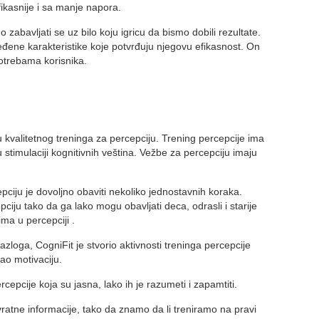
ikasnije i sa manje napora.
zabavljati se uz bilo koju igricu da bismo dobili rezultate.
eđene karakteristike koje potvrđuju njegovu efikasnost. On
potrebama korisnika.
 kvalitetnog treninga za percepciju. Trening percepcije ima
u stimulaciji kognitivnih veština. Vežbe za percepciju imaju
pciju je dovoljno obaviti nekoliko jednostavnih koraka.
ciju tako da ga lako mogu obavljati deca, odrasli i starije
ma u percepciji .
razloga, CogniFit je stvorio aktivnosti treninga percepcije
ao motivaciju.
cepcije koja su jasna, lako ih je razumeti i zapamtiti.
atne informacije, tako da znamo da li treniramo na pravi