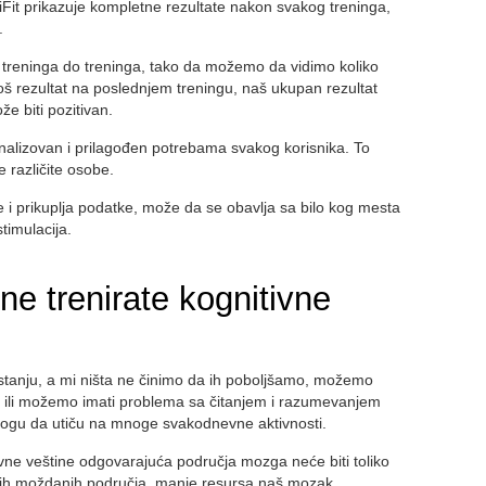
iFit prikazuje kompletne rezultate nakon svakog treninga,
.
d treninga do treninga, tako da možemo da vidimo koliko
oš rezultat na poslednjem treningu, naš ukupan rezultat
e biti pozitivan.
onalizovan i prilagođen potrebama svakog korisnika. To
e različite osobe.
je i prikuplja podatke, može da se obavlja sa bilo kog mesta
timulacija.
e trenirate kognitivne
stanju, a mi ništa ne činimo da ih poboljšamo, možemo
, ili možemo imati problema sa čitanjem i razumevanjem
ogu da utiču na mnoge svakodnevne aktivnosti.
vne veštine odgovarajuća područja mozga neće biti toliko
 ovih moždanih područja, manje resursa naš mozak