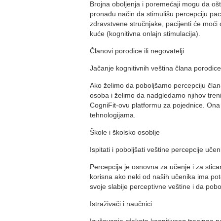
Brojna oboljenja i poremećaji mogu da ošt
pronađu način da stimulišu percepciju paci
zdravstvene stručnjake, pacijenti će moći d
kuće (kognitivna onlajn stimulacija).
Članovi porodice ili negovatelji
Jačanje kognitivnih veština člana porodice
Ako želimo da poboljšamo percepciju člana p
osoba i želimo da nadgledamo njihov treni
CogniFit-ovu platformu za pojednice. Ona 
tehnologijama.
Škole i školsko osoblje
Ispitati i poboljšati veštine percepcije učen
Percepcija je osnovna za učenje i za stica
korisna ako neki od naših učenika ima po
svoje slabije perceptivne veštine i da pobo
Istraživači i naučnici