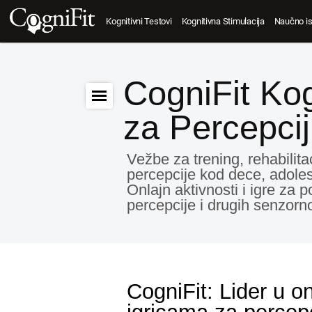
Kognitivni Testovi
Kognitivna Stimulacija
Naučno is
CogniFit Kog
za Percepci
Vežbe za trening, rehabilitac
percepcije kod dece, adolesc
Onlajn aktivnosti i igre za 
percepcije i drugih senzorno
CogniFit: Lider u o