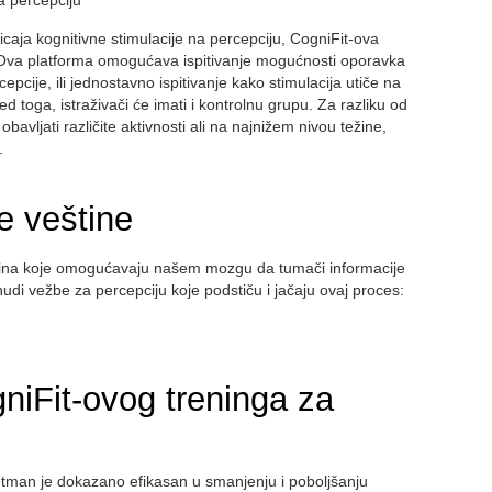
a percepciju
ticaja kognitivne stimulacije na percepciju, CogniFit-ova
. Ova platforma omogućava ispitivanje mogućnosti oporavka
epcije, ili jednostavno ispitivanje kako stimulacija utiče na
ed toga, istraživači će imati i kontrolnu grupu. Za razliku od
bavljati različite aktivnosti ali na najnižem nivou težine,
.
e veštine
ština koje omogućavaju našem mozgu da tumači informacije
nudi vežbe za percepciju koje podstiču i jačaju ovaj proces:
niFit-ovog treninga za
retman je dokazano efikasan u smanjenju i poboljšanju