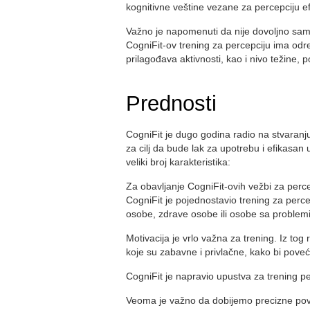
kognitivne veštine vezane za percepciju ef
Važno je napomenuti da nije dovoljno samo 
CogniFit-ov trening za percepciju ima odr
prilagođava aktivnosti, kao i nivo težine, 
Prednosti
CogniFit je dugo godina radio na stvaranju
za cilj da bude lak za upotrebu i efikasan 
veliki broj karakteristika:
Za obavljanje CogniFit-ovih vežbi za perce
CogniFit je pojednostavio trening za percep
osobe, zdrave osobe ili osobe sa problemi
Motivacija je vrlo važna za trening. Iz tog 
koje su zabavne i privlačne, kako bi poveć
CogniFit je napravio upustva za trening per
Veoma je važno da dobijemo precizne povr