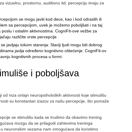
a vizuelnu, prostornu, auditivnu itd. percepciju imaju za
cepcijom se mogu javiti kod dece, kao i kod odraslih ili
lem sa percepcijom, uvek je možemo poboljšati i na taj
a poslu i ostalim aktivnostima. CogniFit-ove vežbe za
ačaju različite vrste percepcije.
 javljaju tokom starenja: Stariji ljudi mogu biti dobrog
godinama javlja određeno kognitivno oštećenje. CogniFit-ov
avnju kognitivnih procesa u formi.
imuliše i poboljšava
i od niza onlajn neuropsiholoških aktivnosti koje stimulišu
vnosti su konstantan izazov za našu percepcije, što pomaže
cepcije se stimulišu kada se trudimo da obavimo trening.
gućava mozgu da se prilagodi zahtevima treninga
na u neuronskim vezama nam omogućava da koristimo