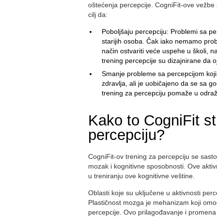
oštećenja percepcije. CogniFit-ove vežbe z
cilj da:
Poboljšaju percepciju: Problemi sa per
starijih osoba. Čak iako nemamo prob
način ostvariti veće uspehe u školi, n
trening percepcije su dizajnirane da oj
Smanje probleme sa percepcijom koji se
zdravlja, ali je uobičajeno da se sa 
trening za percepciju pomaže u odraž
Kako to CogniFit st
percepciju?
CogniFit-ov trening za percepciju se sastoj
mozak i kognitivne sposobnosti. Ove akti
u treniranju ove kognitivne veštine.
Oblasti koje su uključene u aktivnosti per
Plastičnost mozga je mehanizam koji omo
percepcije. Ovo prilagođavanje i prome