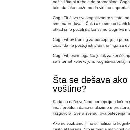
način i šta bi trebalo da promenimo. Cogn
tako da lako možemo da vidimo napredak
CogniFit čuva sve kognitivne rezultate, o
smo napredovali. Čak i ako smo ostvarili l
otkad smo počeli da koristimo CogniFit mož
CogniFit-ov trening za percepciju je pers
znači da ne postoji isti plan treninga za dv
CogniFit, osim toga što je lak za korišćen
sa internet konekcijom. Kognitivna onlajn s
Šta se dešava ako n
veštine?
Kada su naše veštine percepcije u lošem 
imati problem da se snalazimo u prostoru
razgovora. Sve u svemu, ova oštećenja m
Ako ne vežbamo ili ne stimulišemo kogniti
često aktivirana. Što je manja aktivnost