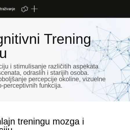
traživanje
nitivni Trening
ju
iju i stimulisanje različitih aspekata
enata, odraslih i starijih osoba.
poboljšanje percepcije okoline, vizuelne
-perceptivnih funkcija.
nlajn treningu mozga i