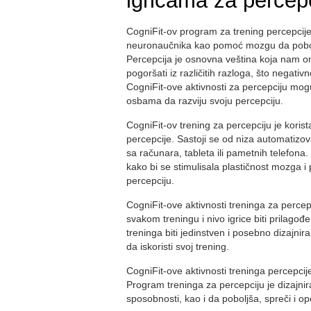
igricama za percep
CogniFit-ov program za trening percepcij
neuronaučnika kao pomoć mozgu da pobolj
Percepcija je osnovna veština koja nam
pogoršati iz različitih razloga, što negativ
CogniFit-ove aktivnosti za percepciju mog
osbama da razviju svoju percepciju.
CogniFit-ov trening za percepciju je korista
percepcije. Sastoji se od niza automatizo
sa računara, tableta ili pametnih telefona
kako bi se stimulisala plastičnost mozga 
percepciju.
CogniFit-ove aktivnosti treninga za percep
svakom treningu i nivo igrice biti prilago
treninga biti jedinstven i posebno dizajni
da iskoristi svoj trening.
CogniFit-ove aktivnosti treninga percepci
Program treninga za percepciju je dizajni
sposobnosti, kao i da poboljša, spreči i opo