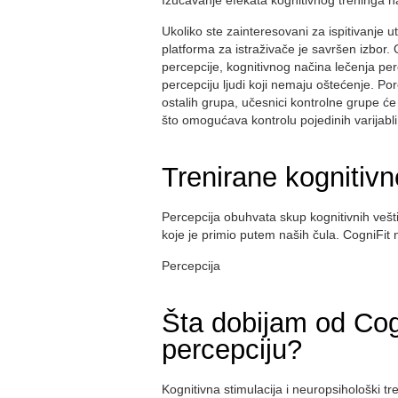
Izučavanje efekata kognitivnog treninga n
Ukoliko ste zainteresovani za ispitivanje u
platforma za istraživače je savršen izbor
percepcije, kognitivnog načina lečenja perc
percepciju ljudi koji nemaju oštećenje. Por
ostalih grupa, učesnici kontrolne grupe će o
što omogućava kontrolu pojedinih varijabli
Trenirane kognitivn
Percepcija obuhvata skup kognitivnih ve
koje je primio putem naših čula. CogniFit 
Percepcija
Šta dobijam od Cog
percepciju?
Kognitivna stimulacija i neuropsihološki t