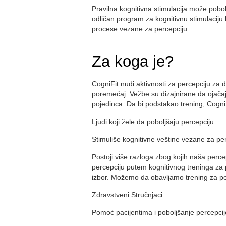
Pravilna kognitivna stimulacija može pobolj
odličan program za kognitivnu stimulaciju
procese vezane za percepciju.
Za koga je?
CogniFit nudi aktivnosti za percepciju za de
poremećaj. Vežbe su dizajnirane da ojača
pojedinca. Da bi podstakao trening, CogniFi
Ljudi koji žele da poboljšaju percepciju
Stimuliše kognitivne veštine vezane za pe
Postoji više razloga zbog kojih naša perc
percepciju putem kognitivnog treninga za p
izbor. Možemo da obavljamo trening za per
Zdravstveni Stručnjaci
Pomoć pacijentima i poboljšanje percepcij