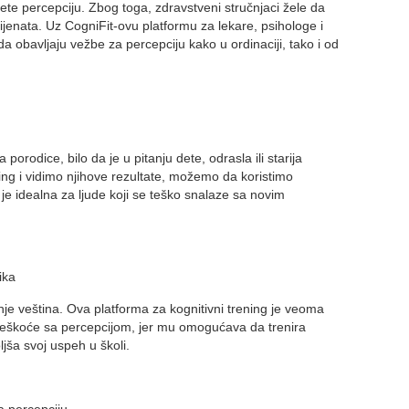
ete percepciju. Zbog toga, zdravstveni stručnjaci žele da
jenata. Uz CogniFit-ovu platformu za lekare, psihologe i
a obavljaju vežbe za percepciju kako u ordinaciji, tako i od
orodice, bilo da je u pitanju dete, odrasla ili starija
ng i vidimo njihove rezultate, možemo da koristimo
je idealna za ljude koji se teško snalaze sa novim
ika
nje veština. Ova platforma za kognitivni trening je veoma
teškoće sa percepcijom, jer mu omogućava da trenira
ljša svoj uspeh u školi.