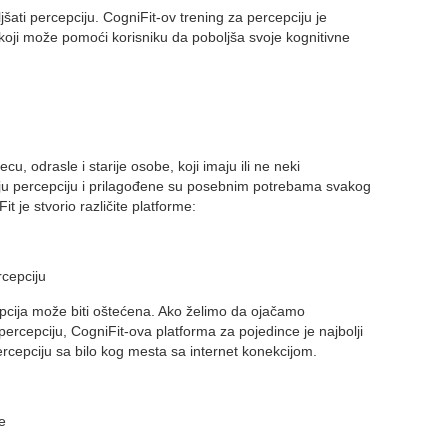
šati percepciju. CogniFit-ov trening za percepciju je
 koji može pomoći korisniku da poboljša svoje kognitivne
cu, odrasle i starije osobe, koji imaju ili ne neki
ju percepciju i prilagođene su posebnim potrebama svakog
t je stvorio različite platforme:
rcepciju
epcija može biti oštećena. Ako želimo da ojačamo
ercepciju, CogniFit-ova platforma za pojedince je najbolji
cepciju sa bilo kog mesta sa internet konekcijom.
e