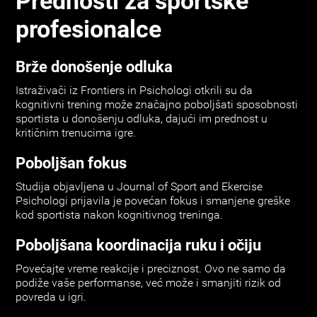
Prednosti za sportske
profesionalce
Brže donošenje odluka
Istraživači iz Frontiers in Psichologi otkrili su da
kognitivni trening može značajno poboljšati sposobnosti
sportista u donošenju odluka, dajući im prednost u
kritičnim trenucima igre.
Poboljšan fokus
Studija objavljena u Journal of Sport and Ekercise
Psichologi prijavila je povećan fokus i smanjene greške
kod sportista nakon kognitivnog treninga.
Poboljšana koordinacija ruku i očiju
Povećajte vreme reakcije i preciznost. Ovo ne samo da
podiže vaše performanse, već može i smanjiti rizik od
povreda u igri.