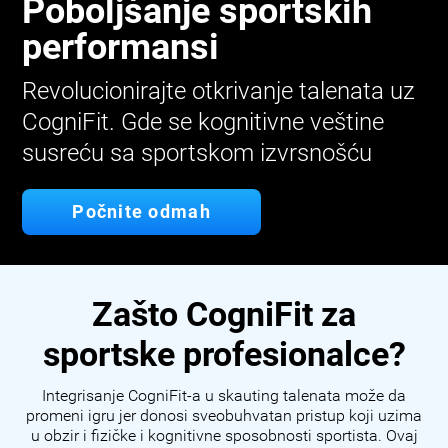
Poboljšanje sportskih
performansi
Revolucionirajte otkrivanje talenata uz
CogniFit. Gde se kognitivne veštine
susreću sa sportskom izvrsnošću
Počnite odmah
Zašto CogniFit za
sportske profesionalce?
Integrisanje CogniFit-a u skauting talenata može da
promeni igru jer donosi sveobuhvatan pristup koji uzima
u obzir i fizičke i kognitivne sposobnosti sportista. Ovaj