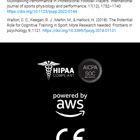
Multitasking Performance in Professional Football Players. International
journal of sports physiology and performance, 17(12), 1732–1740.
https://doi.org/10.1123/ijspp.2022-0144
Walton, C. C., Keegan, R. J., Martin, M., & Hallock, H. (2018). The Potential
Role for Cognitive Training in Sport: More Research Needed. Frontiers in
psychology, 9, 1121.
https://doi.org/10.3389/fpsyg.2018.01121