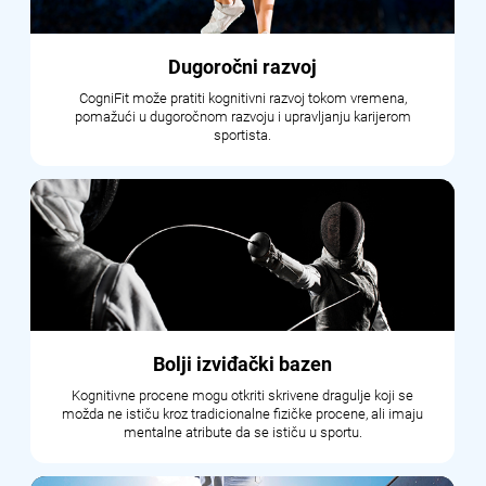
Dugoročni razvoj
CogniFit može pratiti kognitivni razvoj tokom vremena,
pomažući u dugoročnom razvoju i upravljanju karijerom
sportista.
Bolji izviđački bazen
Kognitivne procene mogu otkriti skrivene dragulje koji se
možda ne ističu kroz tradicionalne fizičke procene, ali imaju
mentalne atribute da se ističu u sportu.