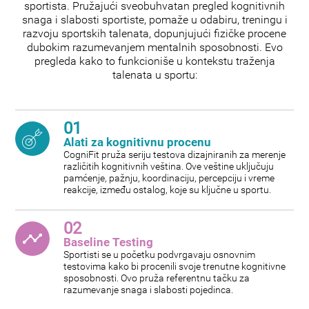
sportista. Pružajući sveobuhvatan pregled kognitivnih
snaga i slabosti sportiste, pomaže u odabiru, treningu i
razvoju sportskih talenata, dopunjujući fizičke procene
dubokim razumevanjem mentalnih sposobnosti. Evo
pregleda kako to funkcioniše u kontekstu traženja
talenata u sportu:
01
Alati za kognitivnu procenu
CogniFit pruža seriju testova dizajniranih za merenje
različitih kognitivnih veština. Ove veštine uključuju
pamćenje, pažnju, koordinaciju, percepciju i vreme
reakcije, između ostalog, koje su ključne u sportu.
02
Baseline Testing
Sportisti se u početku podvrgavaju osnovnim
testovima kako bi procenili svoje trenutne kognitivne
sposobnosti. Ovo pruža referentnu tačku za
razumevanje snaga i slabosti pojedinca.