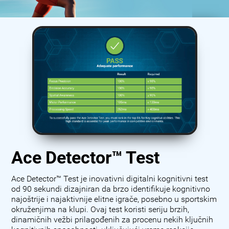
Ace Detector™ Test
Ace Detector™ Test je inovativni digitalni kognitivni test
od 90 sekundi dizajniran da brzo identifikuje kognitivno
najoštrije i najaktivnije elitne igrače, posebno u sportskim
okruženjima na klupi. Ovaj test koristi seriju brzih,
dinamičnih vežbi prilagođenih za procenu nekih ključnih