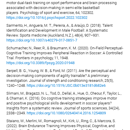
motor dual-task training on sport performance and brain processing
associated with decision-making in semi-elite basketball
players. Psychology of sport and exercise, 64, 102302.
https://doi.org/10.1016/j.psychsport.2022.102302
Sarmento, H., Anguera, M. T., Pereira, A., & Araújo, D. (2018). Talent
Identification and Development in Male Football: A Systematic
Review. Sports medicine (Auckland, N.Z.), 48(4), 907–931.
https://doi.org/10.1007/s40279-017-0851-7
Schumacher, N., Reer, R., & Braumann, K. M. (2020). On-Field Perceptual-
Cognitive Training Improves Peripheral Reaction in Soccer: A Controlled
Trial. Frontiers in psychology, 11, 1948.
https://doi.org/10.3389/fpsyg.2020.01948
Serpell, B. G., Young, W. B., & Ford, M. (2011). Are the perceptual and
decision-making components of agility trainable? A preliminary
investigation. Journal of strength and conditioning research, 25(5),
1240–1248.
https://doi.org/10.1519/JSC.0b013e3181d682e6
Slimani, M., Bragazzi, N. L., Tod, D., Dellal, A., Hue, O., Cheour, F., Taylor, L.,
& Chamari, K. (2016). Do cognitive training strategies improve motor
and positive psychological skills development in soccer players?
Insights from a systematic review. Journal of sports sciences, 34(24),
2338–2349.
https://doi.org/10.1080/02640414.2016.1254809
Staiano, W., Merlini, M., Romagnoli, M., Kirk, U., Ring, C., & Marcora, S.
(2022). Brain Endurance Training Improves Physical, Cognitive, and