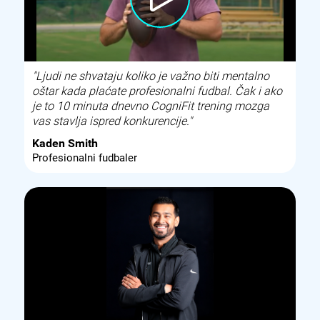
"Ljudi ne shvataju koliko je važno biti mentalno
oštar kada plaćate profesionalni fudbal. Čak i ako
je to 10 minuta dnevno CogniFit trening mozga
vas stavlja ispred konkurencije."
Kaden Smith
Profesionalni fudbaler