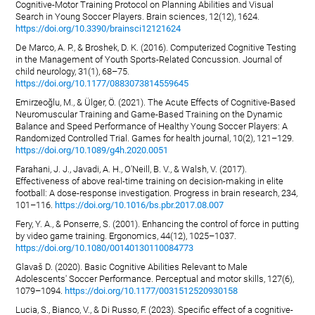
Cognitive-Motor Training Protocol on Planning Abilities and Visual
Search in Young Soccer Players. Brain sciences, 12(12), 1624.
https://doi.org/10.3390/brainsci12121624
De Marco, A. P., & Broshek, D. K. (2016). Computerized Cognitive Testing
in the Management of Youth Sports-Related Concussion. Journal of
child neurology, 31(1), 68–75.
https://doi.org/10.1177/0883073814559645
Emirzeoğlu, M., & Ülger, Ö. (2021). The Acute Effects of Cognitive-Based
Neuromuscular Training and Game-Based Training on the Dynamic
Balance and Speed Performance of Healthy Young Soccer Players: A
Randomized Controlled Trial. Games for health journal, 10(2), 121–129.
https://doi.org/10.1089/g4h.2020.0051
Farahani, J. J., Javadi, A. H., O'Neill, B. V., & Walsh, V. (2017).
Effectiveness of above real-time training on decision-making in elite
football: A dose-response investigation. Progress in brain research, 234,
101–116.
https://doi.org/10.1016/bs.pbr.2017.08.007
Fery, Y. A., & Ponserre, S. (2001). Enhancing the control of force in putting
by video game training. Ergonomics, 44(12), 1025–1037.
https://doi.org/10.1080/00140130110084773
Glavaš D. (2020). Basic Cognitive Abilities Relevant to Male
Adolescents' Soccer Performance. Perceptual and motor skills, 127(6),
1079–1094.
https://doi.org/10.1177/0031512520930158
Lucia, S., Bianco, V., & Di Russo, F. (2023). Specific effect of a cognitive-