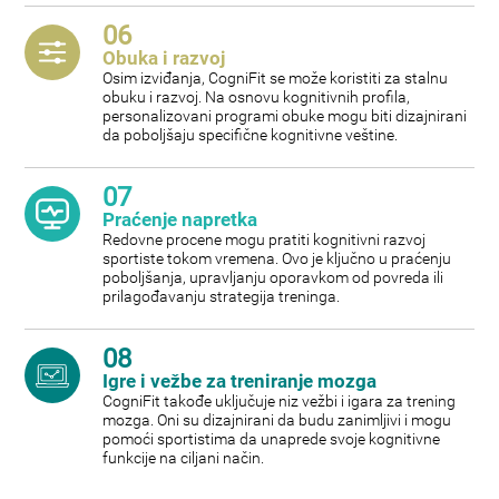
06
Obuka i razvoj
Osim izviđanja, CogniFit se može koristiti za stalnu
obuku i razvoj. Na osnovu kognitivnih profila,
personalizovani programi obuke mogu biti dizajnirani
da poboljšaju specifične kognitivne veštine.
07
Praćenje napretka
Redovne procene mogu pratiti kognitivni razvoj
sportiste tokom vremena. Ovo je ključno u praćenju
poboljšanja, upravljanju oporavkom od povreda ili
prilagođavanju strategija treninga.
08
Igre i vežbe za treniranje mozga
CogniFit takođe uključuje niz vežbi i igara za trening
mozga. Oni su dizajnirani da budu zanimljivi i mogu
pomoći sportistima da unaprede svoje kognitivne
funkcije na ciljani način.