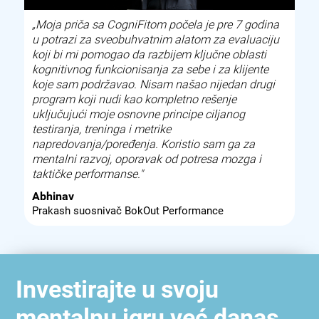
„Moja priča sa CogniFitom počela je pre 7 godina
u potrazi za sveobuhvatnim alatom za evaluaciju
koji bi mi pomogao da razbijem ključne oblasti
kognitivnog funkcionisanja za sebe i za klijente
koje sam podržavao. Nisam našao nijedan drugi
program koji nudi kao kompletno rešenje
uključujući moje osnovne principe ciljanog
testiranja, treninga i metrike
napredovanja/poređenja. Koristio sam ga za
mentalni razvoj, oporavak od potresa mozga i
taktičke performanse."
Abhinav
Prakash suosnivač BokOut Performance
Investirajte u svoju
mentalnu igru već danas