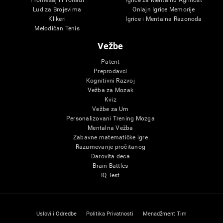
Promešaj i Pronađi
Igrice za Mentalnu Agilnost
Lud za Brojevima
Onlajn Igrice Memorije
Klikeri
Igrice i Mentalna Razonoda
Melodičan Tenis
Vežbe
Patent
Preprodavci
Kognitivni Razvoj
Vežba za Mozak
Kviz
Vežbe za Um
Personalizovani Trening Mozga
Mentalna Vežba
Zabavne matematičke igre
Razumevanje pročitanog
Darovita deca
Brain Battles
IQ Test
Uslovi i Odredbe
Politika Privatnosti
Menadžment Tim