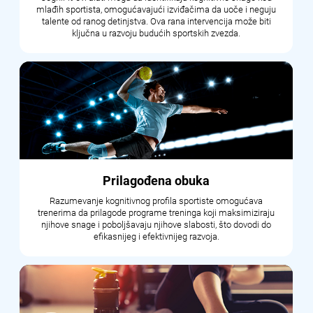
mlađih sportista, omogućavajući izviđačima da uoče i neguju
talente od ranog detinjstva. Ova rana intervencija može biti
ključna u razvoju budućih sportskih zvezda.
Prilagođena obuka
Razumevanje kognitivnog profila sportiste omogućava
trenerima da prilagode programe treninga koji maksimiziraju
njihove snage i poboljšavaju njihove slabosti, što dovodi do
efikasnijeg i efektivnijeg razvoja.