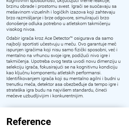
kognitivnih sposobnosti, uključujući vreme reakcije,
brzinu obrade i prostornu svest. Igrači se suočavaju sa
mešavinom vizuelnih i logičkih izazova koji zahtevaju
brzo razmišljanje i brze odgovore, simulirajući brzo
donošenje odluka potrebno u atletskom takmičenju
visokog nivoa.
Odabir igrača kroz Ace Detector™ osigurava da samo
najbolji sportisti učestvuju u meču. Ovo garantuje meč
ispunjen igračima koji nisu samo fizički sposobni, već i
mentalno na vrhuncu svoje igre, podižući nivo igre i
takmičenja. Upotreba ovog testa uvodi novu dimenziju u
selekciju igrača, fokusirajući se na kognitivnu kondiciju
kao ključnu komponentu atletskih performansi.
Identifikovanjem igrača koji su mentalno agilni i budni u
trenutku meča, detektor asa obezbeđuje da tempo igre i
strateška igra budu na najvišem standardu, čineći
mečeve uzbudljivijim i konkurentnijim.
Reference