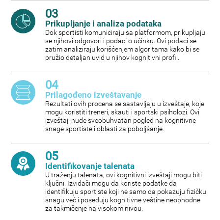
03
Prikupljanje i analiza podataka
Dok sportisti komuniciraju sa platformom, prikupljaju
se njihovi odgovori i podaci o učinku. Ovi podaci se
zatim analiziraju korišćenjem algoritama kako bi se
pružio detaljan uvid u njihov kognitivni profil.
04
Prilagođeno izveštavanje
Rezultati ovih procena se sastavljaju u izveštaje, koje
mogu koristiti treneri, skauti i sportski psiholozi. Ovi
izveštaji nude sveobuhvatan pogled na kognitivne
snage sportiste i oblasti za poboljšanje.
05
Identifikovanje talenata
U traženju talenata, ovi kognitivni izveštaji mogu biti
ključni. Izviđači mogu da koriste podatke da
identifikuju sportiste koji ne samo da pokazuju fizičku
snagu već i poseduju kognitivne veštine neophodne
za takmičenje na visokom nivou.