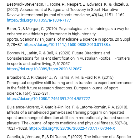
Bestwick-Stevenson, T., Toone, R., Neupert, E., Edwards, K., & Kluzek, S.
(2022). Assessment of Fatigue and Recovery in Sport: Narrative
Review. International journal of sports medicine, 43(14), 1151–1162.
https://doi.org/10.1055/a-1834-7177
Birrer, D., & Morgan, G. (2010). Psychological skills training as a way to
enhance an athlete's performance in high-intensity
sports. Scandinavian journal of medicine & science in sports, 20 Suppl
2, 78–87.
https://doi.org/10.1111/j.1600-0838.2010.01188.x
Bonney, N., Larkin, P., & Ball, K. (2020). Future Directions and
Considerations for Talent Identification in Australian Football. Frontiers
in sports and active living, 2, 612067.
https://doi.org/10.3389/fspor.2020.612067
Broadbent, D. P., Causer, J., Williams, A. M., & Ford, P. R. (2015).
Perceptual-cognitive skill training and its transfer to expert performance
in the field: future research directions. European journal of sport
science, 15(4), 322–331.
https://doi.org/10.1080/17461391.2014.957727
Bujalance-Moreno, P., García-Pinillos, F., & Latorre-Román, P. Á. (2018).
Effects of a small-sided game-based training program on repeated
sprint and change of direction abilities in recreationally-trained soccer
players. The Journal of sports medicine and physical fitness, 58(7-8),
1021–1028.
https://doi.org/10.23736/S0022-4707.17.07044-X
Casella, A., Ventura, E., & Di Russo, F. (2022). The Influence of a Specific