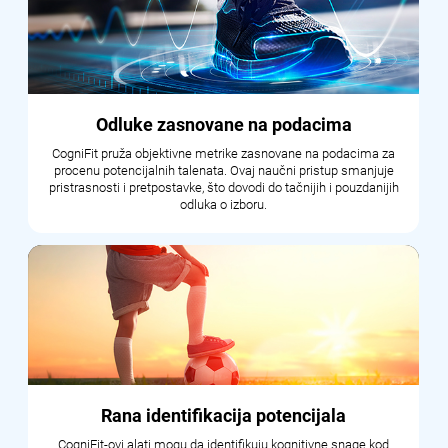
Odluke zasnovane na podacima
CogniFit pruža objektivne metrike zasnovane na podacima za
procenu potencijalnih talenata. Ovaj naučni pristup smanjuje
pristrasnosti i pretpostavke, što dovodi do tačnijih i pouzdanijih
odluka o izboru.
Rana identifikacija potencijala
CogniFit-ovi alati mogu da identifikuju kognitivne snage kod