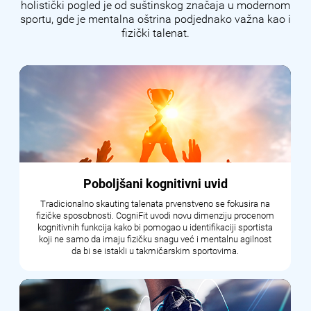
holistički pogled je od suštinskog značaja u modernom
sportu, gde je mentalna oštrina podjednako važna kao i
fizički talenat.
Poboljšani kognitivni uvid
Tradicionalno skauting talenata prvenstveno se fokusira na
fizičke sposobnosti. CogniFit uvodi novu dimenziju procenom
kognitivnih funkcija kako bi pomogao u identifikaciji sportista
koji ne samo da imaju fizičku snagu već i mentalnu agilnost
da bi se istakli u takmičarskim sportovima.