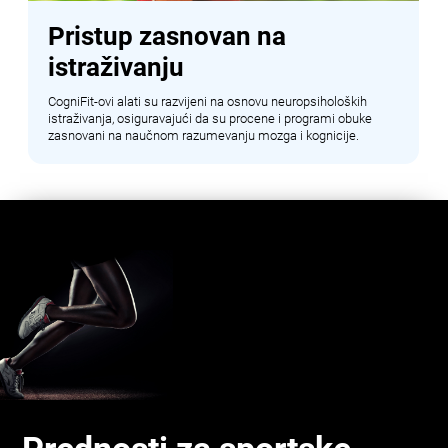
Pristup zasnovan na
istraživanju
CogniFit-ovi alati su razvijeni na osnovu neuropsiholoških
istraživanja, osiguravajući da su procene i programi obuke
zasnovani na naučnom razumevanju mozga i kognicije.