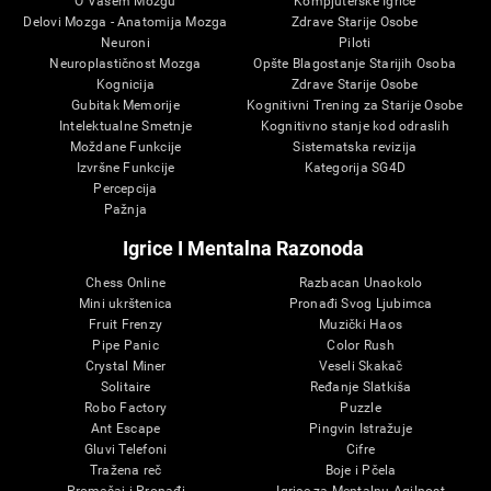
O Vašem Mozgu
Kompjuterske Igrice
Delovi Mozga - Anatomija Mozga
Zdrave Starije Osobe
Neuroni
Piloti
Neuroplastičnost Mozga
Opšte Blagostanje Starijih Osoba
Kognicija
Zdrave Starije Osobe
Gubitak Memorije
Kognitivni Trening za Starije Osobe
Intelektualne Smetnje
Kognitivno stanje kod odraslih
Moždane Funkcije
Sistematska revizija
Izvršne Funkcije
Kategorija SG4D
Percepcija
Pažnja
Igrice I Mentalna Razonoda
Chess Online
Razbacan Unaokolo
Mini ukrštenica
Pronađi Svog Ljubimca
Fruit Frenzy
Muzički Haos
Pipe Panic
Color Rush
Crystal Miner
Veseli Skakač
Solitaire
Ređanje Slatkiša
Robo Factory
Puzzle
Ant Escape
Pingvin Istražuje
Gluvi Telefoni
Cifre
Tražena reč
Boje i Pčela