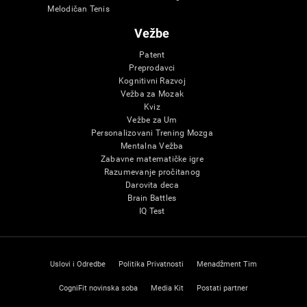
Melodičan Tenis
Vežbe
Patent
Preprodavci
Kognitivni Razvoj
Vežba za Mozak
Kviz
Vežbe za Um
Personalizovani Trening Mozga
Mentalna Vežba
Zabavne matematičke igre
Razumevanje pročitanog
Darovita deca
Brain Battles
IQ Test
Uslovi i Odredbe
Politika Privatnosti
Menadžment Tim
CogniFit novinska soba
Media Kit
Postati partner