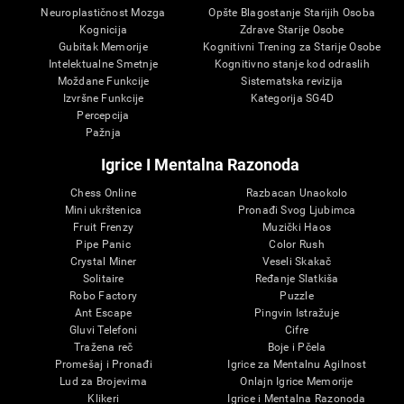
Neuroplastičnost Mozga
Opšte Blagostanje Starijih Osoba
Kognicija
Zdrave Starije Osobe
Gubitak Memorije
Kognitivni Trening za Starije Osobe
Intelektualne Smetnje
Kognitivno stanje kod odraslih
Moždane Funkcije
Sistematska revizija
Izvršne Funkcije
Kategorija SG4D
Percepcija
Pažnja
Igrice I Mentalna Razonoda
Chess Online
Razbacan Unaokolo
Mini ukrštenica
Pronađi Svog Ljubimca
Fruit Frenzy
Muzički Haos
Pipe Panic
Color Rush
Crystal Miner
Veseli Skakač
Solitaire
Ređanje Slatkiša
Robo Factory
Puzzle
Ant Escape
Pingvin Istražuje
Gluvi Telefoni
Cifre
Tražena reč
Boje i Pčela
Promešaj i Pronađi
Igrice za Mentalnu Agilnost
Lud za Brojevima
Onlajn Igrice Memorije
Klikeri
Igrice i Mentalna Razonoda