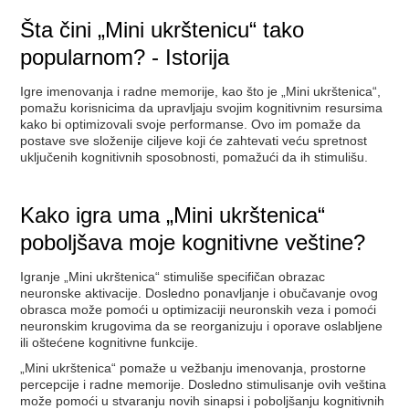
Šta čini „Mini ukrštenicu“ tako
popularnom? - Istorija
Igre imenovanja i radne memorije, kao što je „Mini ukrštenica“,
pomažu korisnicima da upravljaju svojim kognitivnim resursima
kako bi optimizovali svoje performanse. Ovo im pomaže da
postave sve složenije ciljeve koji će zahtevati veću spretnost
uključenih kognitivnih sposobnosti, pomažući da ih stimulišu.
Kako igra uma „Mini ukrštenica“
poboljšava moje kognitivne veštine?
Igranje „Mini ukrštenica“ stimuliše specifičan obrazac
neuronske aktivacije. Dosledno ponavljanje i obučavanje ovog
obrasca može pomoći u optimizaciji neuronskih veza i pomoći
neuronskim krugovima da se reorganizuju i oporave oslabljene
ili oštećene kognitivne funkcije.
„Mini ukrštenica“ pomaže u vežbanju imenovanja, prostorne
percepcije i radne memorije. Dosledno stimulisanje ovih veština
može pomoći u stvaranju novih sinapsi i poboljšanju kognitivnih