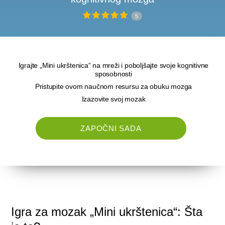
5
Igrajte „Mini ukrštenica“ na mreži i poboljšajte svoje kognitivne
sposobnosti
Pristupite ovom naučnom resursu za obuku mozga
Izazovite svoj mozak
ZAPOČNI SADA
Igra za mozak „Mini ukrštenica“: Šta