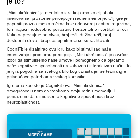
je to?
„Mini ukrštenica“ je mentalna igra koja ima za cilj obuku
imenovanja, prostorne percepcije i radne memorije. Cilj igre je
popuniti prazna mesta rečima koje odgovaraju datim tragovima,
formirajući međusobno povezane horizontalne i vertikalne reči.
Kako napredujete na nivou, broj reči, dužina reči, broj
dostupnih slova i broj dostupnih reči će se razlikovati.
CogniFit je dizajnirao ovu igru kako bi stimulisao naše
imenovanje i prostornu percepciju. „Mini ukrštenica“ je savršen
izbor da stimulišemo naše umove i pomognemo da ojačamo
naše kognitivne sposobnosti na zabavan i interaktivan način. To
je igra pogodna za svakoga bilo kog uzrasta jer se težina igre
prilagođava potrebama svakog korisnika.
Igre uma kao što je CogniFit-ova „Mini ukrštenica“
omogućavaju nam da treniramo svoju radnu memoriju i
pomažemo da stimulišemo kognitivne sposobnosti kroz
neuroplastičnost.