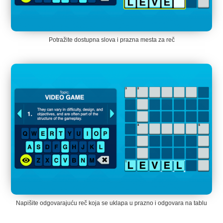
Potražite dostupna slova i prazna mesta za reč
Napišite odgovarajuću reč koja se uklapa u prazno i odgovara na tablu