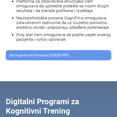
Platforma za zdravstvene stručnjake Vam
omogućava da uporedite podatke sa nizom drugih
rezultata i da kreirate grafikone i izveštaje.
Neuropsihološka procena CogniFit-a omogućava
zdravstvenim radnicima da uz izuzetno pomoćno
sredstvo utvrde i prepoznaju određene poremećaje.
Ovaj alat Vam omogućava da pratite uspeh svakog
pacijenta i njihov oporavak.
Set Kognitivnih Procena (CAB)® PRO
Digitalni Programi za
Kognitivni Trening