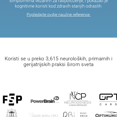
simptomima vezanim za raspoloženje, i pokazao je
kognitivne koristi kod zdravih starijih odraslih.
Pogledajte ovdje naučne reference.
Koristi se u preko 3,615 neuroloških, primarnih i
gerijatrijskih praksi širom sveta