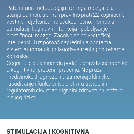
Patentirana metodologija treninga mozga je u
stanju da meri, trenira i pravilno prati 22 kognitivne
veštine, koje koristimo svakodnevno. Pomoć u
stimulaciji kognitivnih funkcija i poboljšanje
plastičnosti mozga. Zasniva se na veštačkoj
inteligenciji i uz pomoć naprednih algoritama,
sistem automatski prilagođava trening potrebama
korisnika.
CogniFit je dizajniran da podrži zdravstvene radnike
u kognitivnoj proceni i praćenju. Ne pruža
medicinske dijagnoze niti zamenjuje kliničko
rasuđivanje i funkcioniše u okviru utvrđenih
regulatornih okvira za digitalni zdravstveni softver
niskog rizika.
STIMULACIJA I KOGNITIVNA