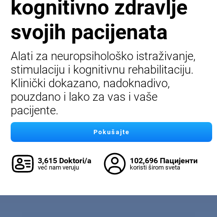
kognitivno zdravlje
svojih pacijenata
Alati za neuropsihološko istraživanje,
stimulaciju i kognitivnu rehabilitaciju.
Klinički dokazano, nadoknadivo,
pouzdano i lako za vas i vaše
pacijente.
Pokušajte
3,615 Doktori/a
102,696 Пацијенти
već nam veruju
koristi širom sveta