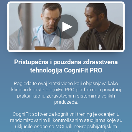
Pristupačna i pouzdana zdravstvena
tehnologija CogniFit PRO
Pogledajte ovaj kratki video koji objašnjava kako
kliničari koriste CogniFit PRO platformu u privatnoj
praksi, kao iu zdravstvenim sistemima velikih
preduzeća.
CogniFit softver za kognitivni trening je ocenjen u
randomizovanim ili kontrolisanim studijama koje su
uključile osobe sa MCI i/ili neйropsihijatrijskim