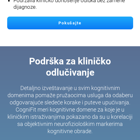
Podržava kliničko donošenje odluka bez zamene
dijagnoze.
Pokušajte
Podrška za kliničko
odlučivanje
Detaljno izveštavanje u svim kognitivnim
domenima pomaže pružaocima usluga da odaberu
odgovarajuće sledeće korake i puteve upućivanja.
CogniFit meri kognitivne domene za koje je u
kliničkim istraživanjima pokazano da su u korelaciji
sa objektivnim neurofiziološkim markerima
kognitivne obrade.