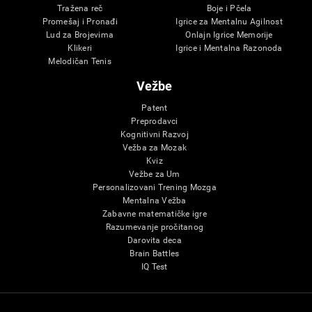
Tražena reč
Boje i Pčela
Promešaj i Pronađi
Igrice za Mentalnu Agilnost
Lud za Brojevima
Onlajn Igrice Memorije
Klikeri
Igrice i Mentalna Razonoda
Melodičan Tenis
Vežbe
Patent
Preprodavci
Kognitivni Razvoj
Vežba za Mozak
Kviz
Vežbe za Um
Personalizovani Trening Mozga
Mentalna Vežba
Zabavne matematičke igre
Razumevanje pročitanog
Darovita deca
Brain Battles
IQ Test