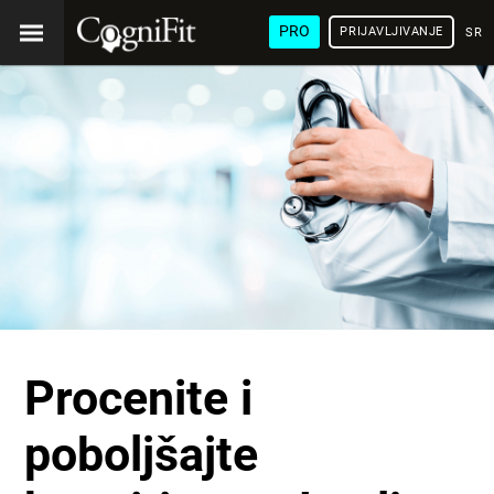
PRO
PRIJAVLJIVANJE
SRP
Procenite i
poboljšajte