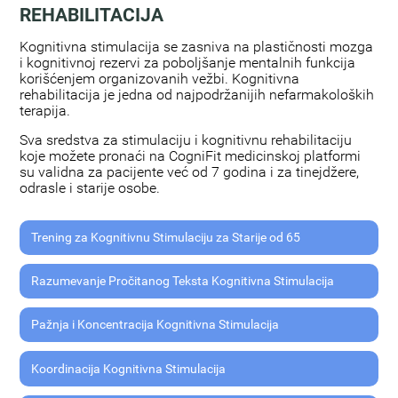
REHABILITACIJA
Kognitivna stimulacija se zasniva na plastičnosti mozga
i kognitivnoj rezervi za poboljšanje mentalnih funkcija
korišćenjem organizovanih vežbi. Kognitivna
rehabilitacija je jedna od najpodržanijih nefarmakoloških
terapija.
Sva sredstva za stimulaciju i kognitivnu rehabilitaciju
koje možete pronaći na CogniFit medicinskoj platformi
su validna za pacijente već od 7 godina i za tinejdžere,
odrasle i starije osobe.
Trening za Kognitivnu Stimulaciju za Starije od 65
Razumevanje Pročitanog Teksta Kognitivna Stimulacija
Pažnja i Koncentracija Kognitivna Stimulacija
Koordinacija Kognitivna Stimulacija