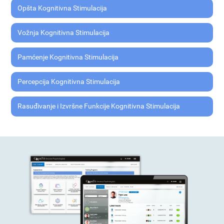
Opšta Kognitivna Stimulacija
Vožnja Kognitivna Stimulacija
Pamćenje Kognitivna Stimulacija
Percepcija Kognitivna Stimulacija
Rasuđivanje i Izvršne Funkcije Kognitivna Stimulacija