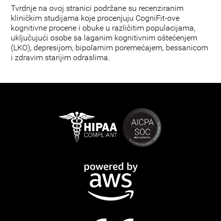
Tvrdnje na ovoj stranici podržane su recenziranim
kliničkim studijama koje procenjuju CogniFit-ove
kognitivne procene i obuke u različitim populacijama,
uključujući osobe sa laganim kognitivnim oštećenjem
(LKO), depresijom, bipolarnim poremećajem, bessanicom
i zdravim starijim odraslima.