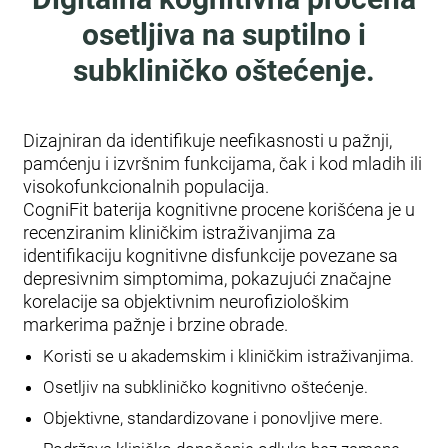
osetljiva na suptilno i
subkliničko oštećenje.
Dizajniran da identifikuje neefikasnosti u pažnji,
pamćenju i izvršnim funkcijama, čak i kod mladih ili
visokofunkcionalnih populacija.
CogniFit baterija kognitivne procene korišćena je u
recenziranim kliničkim istraživanjima za
identifikaciju kognitivne disfunkcije povezane sa
depresivnim simptomima, pokazujući značajne
korelacije sa objektivnim neurofiziološkim
markerima pažnje i brzine obrade.
Koristi se u akademskim i kliničkim istraživanjima.
Osetljiv na subkliničko kognitivno oštećenje.
Objektivne, standardizovane i ponovljive mere.