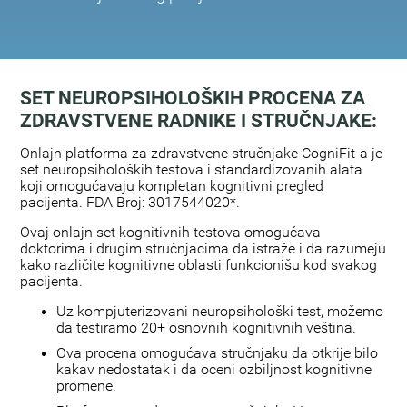
SET NEUROPSIHOLOŠKIH PROCENA ZA
ZDRAVSTVENE RADNIKE I STRUČNJAKE:
Onlajn platforma za zdravstvene stručnjake CogniFit-a je
set neuropsiholoških testova i standardizovanih alata
koji omogućavaju kompletan kognitivni pregled
pacijenta. FDA Broj: 3017544020*.
Ovaj onlajn set kognitivnih testova omogućava
doktorima i drugim stručnjacima da istraže i da razumeju
kako različite kognitivne oblasti funkcionišu kod svakog
pacijenta.
Uz kompjuterizovani neuropsihološki test, možemo
da testiramo 20+ osnovnih kognitivnih veština.
Ova procena omogućava stručnjaku da otkrije bilo
kakav nedostatak i da oceni ozbiljnost kognitivne
promene.