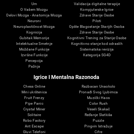
Um
Validacija digitalne terapije
O Vašem Mozgu
Kompjuterske Igrice
Delovi Mozga - Anatomija Mozga
Zdrave Starije Osobe
Neuroni
Piloti
Neuroplastičnost Mozga
Opšte Blagostanje Starijih Osoba
Kognicija
Zdrave Starije Osobe
Gubitak Memorije
Kognitivni Trening za Starije Osobe
Intelektualne Smetnje
Kognitivno stanje kod odraslih
Moždane Funkcije
Sistematska revizija
Izvršne Funkcije
Kategorija SG4D
Percepcija
Pažnja
Igrice I Mentalna Razonoda
Chess Online
Razbacan Unaokolo
Mini ukrštenica
Pronađi Svog Ljubimca
Fruit Frenzy
Muzički Haos
Pipe Panic
Color Rush
Crystal Miner
Veseli Skakač
Solitaire
Ređanje Slatkiša
Robo Factory
Puzzle
Ant Escape
Pingvin Istražuje
Gluvi Telefoni
Cifre