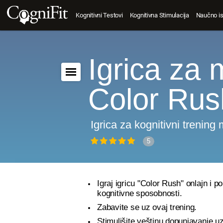
Kognitivni Testovi
Kognitivna Stimulacija
Naučno is
Igrica za
Color Rus
Igrica za kognitivni trening
5
Igraj igricu "Color Rush" onlajn i p
kognitivne sposobnosti.
Zabavite se uz ovaj trening.
Stimulišite veštinu dopunjavanje uz