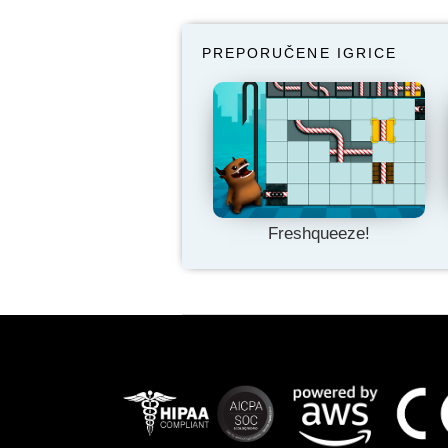
PREPORUČENE IGRICE
Freshqueeze!