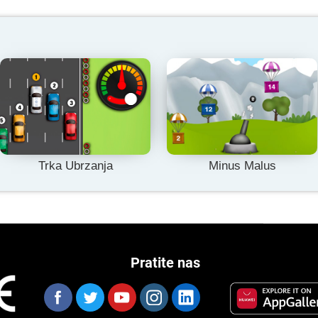
Trka Ubrzanja
Minus Malus
Pratite nas