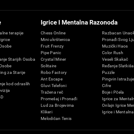
e
Igrice I Mentalna Razonoda
talne terapije
Chess Online
Razbacan Unaok
grice
Mini ukrštenica
Pronađi Svog Lj
 Osobe
Fruit Frenzy
Muzički Haos
Pipe Panic
Color Rush
nje Starijih Osoba
Crystal Miner
Veseli Skakač
 Osobe
Solitaire
Ređanje Slatkiša
ing za Starije
Robo Factory
Puzzle
Ant Escape
Pingvin Istražuj
nje kod odraslih
Gluvi Telefoni
Cifre
vizija
Tražena reč
Boje i Pčela
4D
Promešaj i Pronađi
Igrice za Mental
Lud za Brojevima
Onlajn Igrice Me
Klikeri
Igrice i Mental
Melodičan Tenis