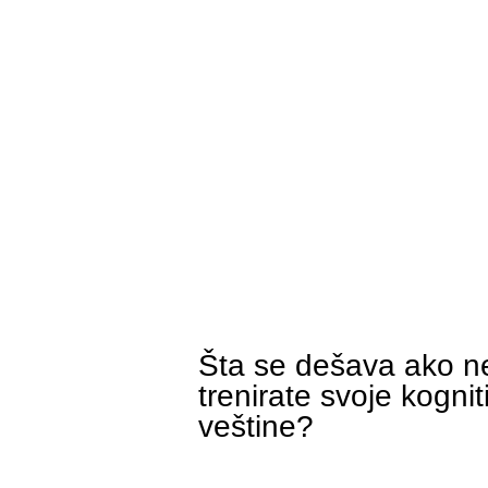
Šta se dešava ako n
trenirate svoje kognit
veštine?