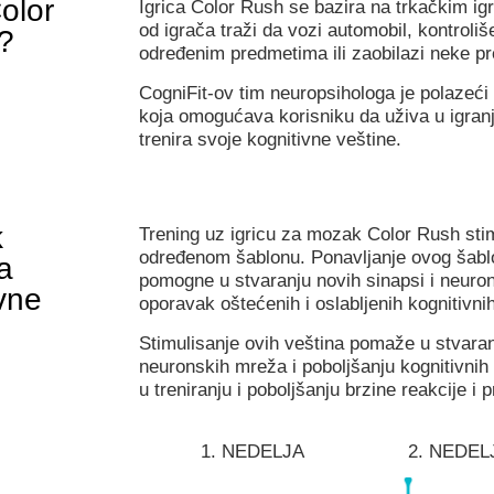
olor
Igrica Color Rush se bazira na trkačkim ig
od igrača traži da vozi automobil, kontroli
?
određenim predmetima ili zaobilazi neke p
CogniFit-ov tim neuropsihologa je polazeći
koja omogućava korisniku da uživa u igranj
trenira svoje kognitivne veštine.
k
Trening uz igricu za mozak Color Rush st
određenom šablonu. Ponavljanje ovog šabl
a
pomogne u stvaranju novih sinapsi i neuron
vne
oporavak oštećenih i oslabljenih kognitivnih
Stimulisanje ovih veština pomaže u stvaranj
neuronskih mreža i poboljšanju kognitivnih
u treniranju i poboljšanju brzine reakcije i 
1. NEDELJA
2. NEDEL