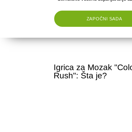
ZAPOČNI SADA
Igrica za Mozak "Col
Rush": Šta je?