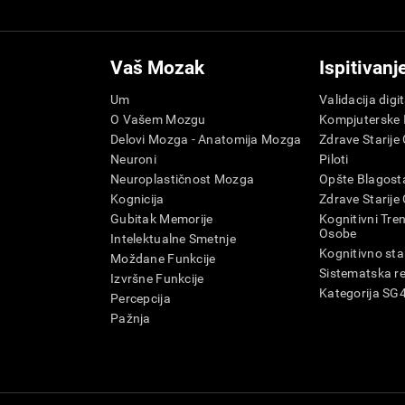
Vaš Mozak
Ispitivanj
Um
Validacija digi
O Vašem Mozgu
Kompjuterske I
Delovi Mozga - Anatomija Mozga
Zdrave Starije
Neuroni
Piloti
Neuroplastičnost Mozga
Opšte Blagosta
Kognicija
Zdrave Starije
Gubitak Memorije
Kognitivni Tren
Osobe
Intelektualne Smetnje
Kognitivno sta
Moždane Funkcije
Sistematska re
Izvršne Funkcije
Kategorija SG
Percepcija
Pažnja