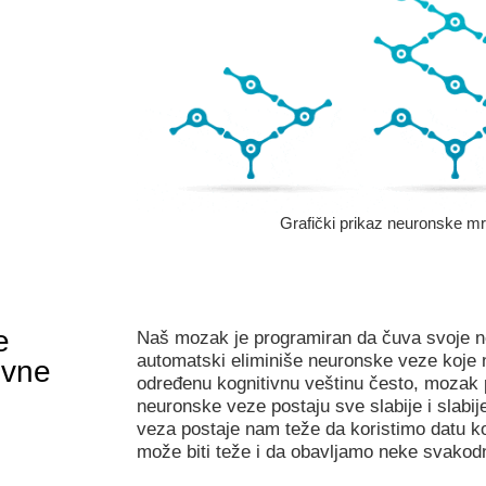
Grafički prikaz neuronske mr
e
Naš mozak je programiran da čuva svoje ne
automatski eliminiše neuronske veze koje n
ivne
određenu kognitivnu veštinu često, mozak p
neuronske veze postaju sve slabije i slabi
veza postaje nam teže da koristimo datu k
može biti teže i da obavljamo neke svakod