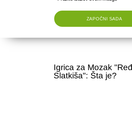
ZAPOČNI SADA
Igrica za Mozak "Re
Slatkiša": Šta je?