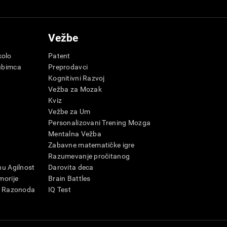
Vežbe
olo
Patent
ubimca
Preprodavci
Kognitivni Razvoj
Vežba za Mozak
Kviz
Vežbe za Um
Personalizovani Trening Mozga
e
Mentalna Vežba
Zabavne matematičke igre
Razumevanje pročitanog
nu Agilnost
Darovita deca
morije
Brain Battles
na Razonoda
IQ Test