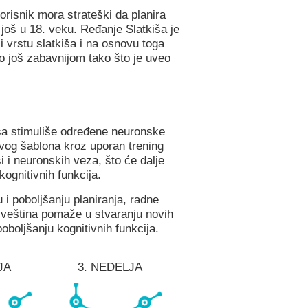
orisnik mora strateški da planira
 još u 18. veku. Ređanje Slatkiša je
 i vrstu slatkiša i na osnovu toga
io još zabavnijom tako što je uveo
ša stimuliše određene neuronske
vog šablona kroz uporan trening
 i neuronskih veza, što će dalje
kognitivnih funkcija.
 i poboljšanju planiranja, radne
 veština pomaže u stvaranju novih
oboljšanju kognitivnih funkcija.
JA
3. NEDELJA