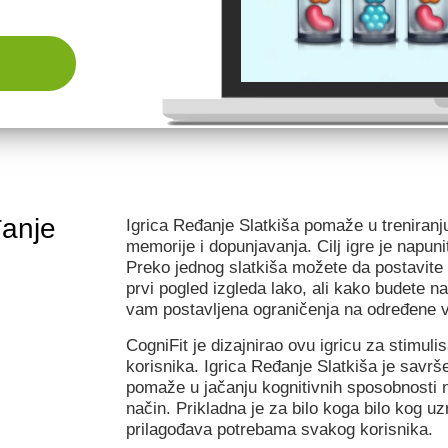
đanje
Igrica Ređanje Slatkiša pomaže u treniranju
memorije i dopunjavanja. Cilj igre je napuni
Preko jednog slatkiša možete da postavite 
prvi pogled izgleda lako, ali kako budete nap
vam postavljena ograničenja na određene va
CogniFit je dizajnirao ovu igricu za stimul
korisnika. Igrica Ređanje Slatkiša je savrš
pomaže u jačanju kognitivnih sposobnosti n
način. Prikladna je za bilo koga bilo kog uzr
prilagođava potrebama svakog korisnika.