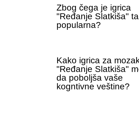
Zbog čega je igrica
"Ređanje Slatkiša" t
popularna?
Kako igrica za moza
"Ređanje Slatkiša" 
da poboljša vaše
kogntivne veštine?