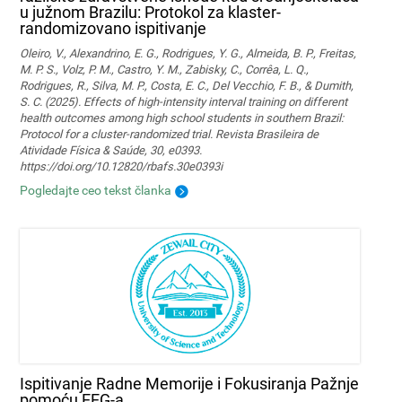
u južnom Brazilu: Protokol za klaster-
randomizovano ispitivanje
Oleiro, V., Alexandrino, E. G., Rodrigues, Y. G., Almeida, B. P., Freitas,
M. P. S., Volz, P. M., Castro, Y. M., Zabisky, C., Corrêa, L. Q.,
Rodrigues, R., Silva, M. P., Costa, E. C., Del Vecchio, F. B., & Dumith,
S. C. (2025). Effects of high-intensity interval training on different
health outcomes among high school students in southern Brazil:
Protocol for a cluster-randomized trial. Revista Brasileira de
Atividade Física & Saúde, 30, e0393.
https://doi.org/10.12820/rbafs.30e0393i
Pogledajte ceo tekst članka
Ispitivanje Radne Memorije i Fokusiranja Pažnje
pomoću EEG-a.