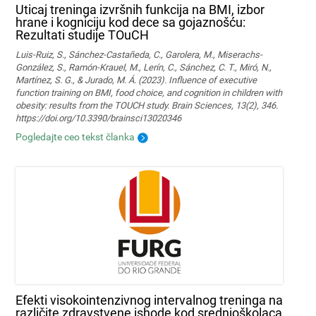
Uticaj treninga izvršnih funkcija na BMI, izbor
hrane i kogniciju kod dece sa gojaznošću:
Rezultati studije TOuCH
Luis-Ruiz, S., Sánchez-Castañeda, C., Garolera, M., Miserachs-
González, S., Ramón-Krauel, M., Lerín, C., Sánchez, C. T., Miró, N.,
Martí­nez, S. G., & Jurado, M. Á. (2023). Influence of executive
function training on BMI, food choice, and cognition in children with
obesity: results from the TOUCH study. Brain Sciences, 13(2), 346.
https://doi.org/10.3390/brainsci13020346
Pogledajte ceo tekst članka
Efekti visokointenzivnog intervalnog treninga na
različite zdravstvene ishode kod srednjoškolaca