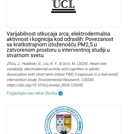
Varijabilnost otkucaja srca, elektrodermalna
aktivnost i kognicija kod odraslih: Povezanost
sa kratkotrajnom izloženošću PM2,5 u
zatvorenom prostoru u interventnoj studiji u
stvarnom svetu
Zhou, J., Huebner, G., Liu, K. Y., & Ucci, M. (2024). Heart rate
variability, electrodermal activity and cognition in adults:
Association with short-term indoor PM2.5 exposure in a real-world
intervention study. Environmental Research, 120245.
https://doi.org/10.1016/j.envres.2024.120245
Pogledajte ceo tekst članka