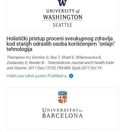
Holistički pristup proceni sveukupnog zdravlja
kod starijih odraslih osoba korišćenjem "onlajn"
tehnologija
Thompson HJ, Demiris G, Rue T, Shatil E, Wilamowska K,
Zaslavsky O, Reeder B. - Telemedicine Journal and E-health Date
and Volume: 2011 Dec;17(10):794-800. Epub 2011 Oct 19.
Videti ceo tekst putem PubMed-a.