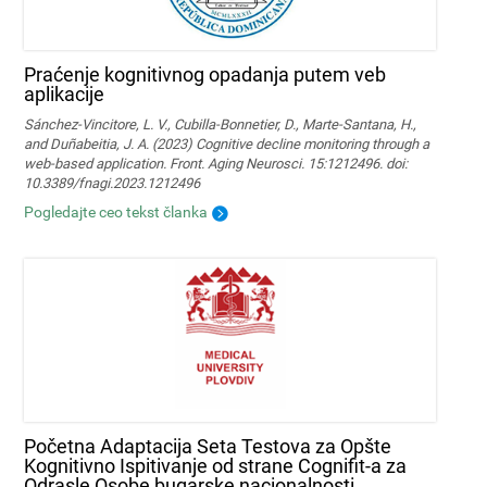
Praćenje kognitivnog opadanja putem veb
aplikacije
Sánchez-Vincitore, L. V., Cubilla-Bonnetier, D., Marte-Santana, H.,
and Duñabeitia, J. A. (2023) Cognitive decline monitoring through a
web-based application. Front. Aging Neurosci. 15:1212496. doi:
10.3389/fnagi.2023.1212496
Pogledajte ceo tekst članka
Početna Adaptacija Seta Testova za Opšte
Kognitivno Ispitivanje od strane Cognifit-a za
Odrasle Osobe bugarske nacionalnosti