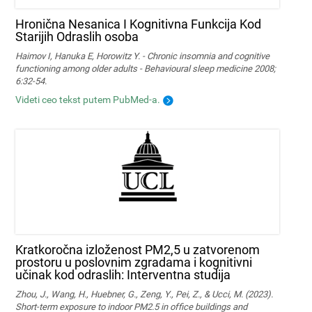
Hronična Nesanica I Kognitivna Funkcija Kod
Starijih Odraslih osoba
Haimov I, Hanuka E, Horowitz Y. - Chronic insomnia and cognitive
functioning among older adults - Behavioural sleep medicine 2008;
6:32-54.
Videti ceo tekst putem PubMed-a.
Kratkoročna izloženost PM2,5 u zatvorenom
prostoru u poslovnim zgradama i kognitivni
učinak kod odraslih: Interventna studija
Zhou, J., Wang, H., Huebner, G., Zeng, Y., Pei, Z., & Ucci, M. (2023).
Short-term exposure to indoor PM2.5 in office buildings and