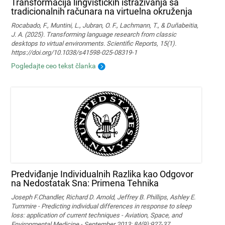
Transformacija lingvističkih istraživanja sa
tradicionalnih računara na virtuelna okruženja
Rocabado, F., Muntini, L., Jubran, O. F., Lachmann, T., & Duñabeitia,
J. A. (2025). Transforming language research from classic
desktops to virtual environments. Scientific Reports, 15(1).
https://doi.org/10.1038/s41598-025-08319-1
Pogledajte ceo tekst članka
Predviđanje Individualnih Razlika kao Odgovor
na Nedostatak Sna: Primena Tehnika
Joseph F.Chandler, Richard D. Arnold, Jeffrey B. Phillips, Ashley E.
Turnmire - Predicting individual differences in response to sleep
loss: application of current techniques - Aviation, Space, and
Environmental Medicine - September 2013; 84(9):927-37