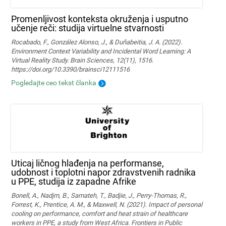
Promenljivost konteksta okruženja i usputno
učenje reči: studija virtuelne stvarnosti
Rocabado, F., González Alonso, J., & Duñabeitia, J. A. (2022).
Environment Context Variability and Incidental Word Learning: A
Virtual Reality Study. Brain Sciences, 12(11), 1516.
https://doi.org/10.3390/brainsci12111516
Pogledajte ceo tekst članka
Uticaj ličnog hlađenja na performanse,
udobnost i toplotni napor zdravstvenih radnika
u PPE, studija iz zapadne Afrike
Bonell, A., Nadjm, B., Samateh, T., Badjie, J., Perry-Thomas, R.,
Forrest, K., Prentice, A. M., & Maxwell, N. (2021). Impact of personal
cooling on performance, comfort and heat strain of healthcare
workers in PPE, a study from West Africa. Frontiers in Public