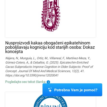
Nusproizvodi kakaa obogaćeni epikatehinom
poboljšavaju kogniciju kod starijih osoba: Dokaz
koncepta
Nájera, N., Munguía, L., Ortiz, M., Villarreal, F., Martínez-Meza, Y.,
Gómez-Cotero, A., & Ceballos, G. (2025). Epicatechin-Enriched
Cacao Subproducts Improve Cognition in Older Subjects: Proof of
Concept. Journal Of Mind And Medical Sciences, 12(2), 41.
https://doi.org/10.3390/jmms12020041
Pogledajte ceo tekst članka
Potrebna Vam je pomoć?