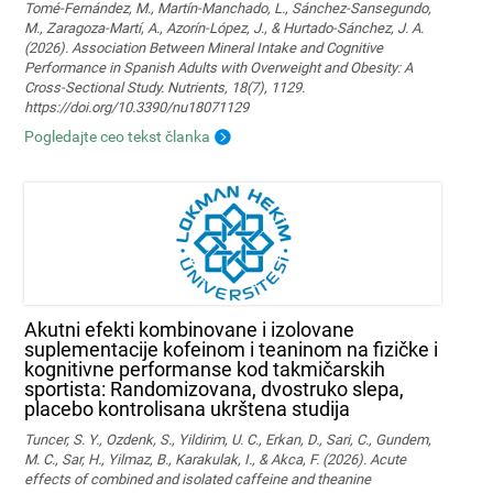
Tomé-Fernández, M., Martín-Manchado, L., Sánchez-Sansegundo,
M., Zaragoza-Martí, A., Azorín-López, J., & Hurtado-Sánchez, J. A.
(2026). Association Between Mineral Intake and Cognitive
Performance in Spanish Adults with Overweight and Obesity: A
Cross-Sectional Study. Nutrients, 18(7), 1129.
https://doi.org/10.3390/nu18071129
Pogledajte ceo tekst članka
Akutni efekti kombinovane i izolovane
suplementacije kofeinom i teaninom na fizičke i
kognitivne performanse kod takmičarskih
sportista: Randomizovana, dvostruko slepa,
placebo kontrolisana ukrštena studija
Tuncer, S. Y., Ozdenk, S., Yildirim, U. C., Erkan, D., Sari, C., Gundem,
M. C., Sar, H., Yilmaz, B., Karakulak, I., & Akca, F. (2026). Acute
effects of combined and isolated caffeine and theanine