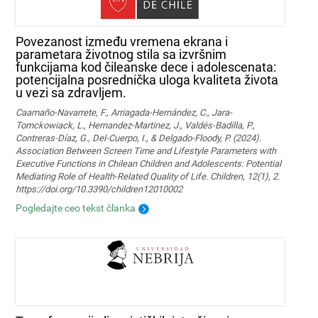
Povezanost između vremena ekrana i
parametara životnog stila sa izvršnim
funkcijama kod čileanske dece i adolescenata:
potencijalna posrednička uloga kvaliteta života
u vezi sa zdravljem.
Caamaño-Navarrete, F., Arriagada-Hernández, C., Jara-
Tomckowiack, L., Hernandez-Martinez, J., Valdés-Badilla, P.,
Contreras-Díaz, G., Del-Cuerpo, I., & Delgado-Floody, P. (2024).
Association Between Screen Time and Lifestyle Parameters with
Executive Functions in Chilean Children and Adolescents: Potential
Mediating Role of Health-Related Quality of Life. Children, 12(1), 2.
https://doi.org/10.3390/children12010002
Pogledajte ceo tekst članka