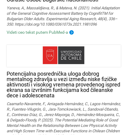
Yaneva, A., Massaldjieva, R., & Mateva, N. (2021). Initial Adaptation
of the General Cognitive Assessment Battery by CognifitTM for
Bulgarian Older Adults. Experimental Aging Research, 48(4), 336–
350. https://doi.org/10.1080/0361073x.2021.1981096
Videti ceo tekst putem PubMed-a
Potencijalna posrednička uloga dobrog
mentalnog zdravlja u vezi između niske fizičke
aktivnosti i visokog vremena provedenog ispred
ekrana sa izvršnim funkcijama kod čileanske
dece i adolescenata
Caamaño-Navarrete, F., Arriagada-Hernández, C., Lagos-Hernández,
R., Fuentes-Vilugrón, G., Jara-Tomckowiack, L., Sandoval-Obando,
E., Contreras-Díaz, G., Jerez-Mayorga, D., Hernández-Mosqueira, C.,
& Delgado-Floody, P. (2025). The Potential Mediating Role of Good
Mental Health on the Relationship Between Low Physical Activity
and High Screen Time with Executive Functions in Chilean Children