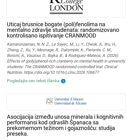
Uticaj brusnice bogate (poli)fenolima na
mentalno zdravlje studenata: randomizovano
kontrolisano ispitivanje CRANMOOD
Kamarunzaman, N. N. Z., Le Sayec, M., Li, Y., Cheok, A., Wu, H.,
Zhang, Z., Xu, Y., Mesnage, R., Dalrymple, K., Pariante, C. M.,
Borsini, A., Vauzour, D., Bajka, B., & Rodriguez-Mateos, A. (2026).
Effects of (poly)phenol-rich cranberry on mental health in university
students: The CRANMOOD randomised controlled trial. Clinical
Nutrition. https://doi.org/10.1016/j.clnu.2026.106677
Pogledajte ceo tekst članka
Asocijacija između unosa minerala i kognitivnih
performansi kod odraslih Španaca sa
prekomernom težinom i gojaznošću: studija
preseka.