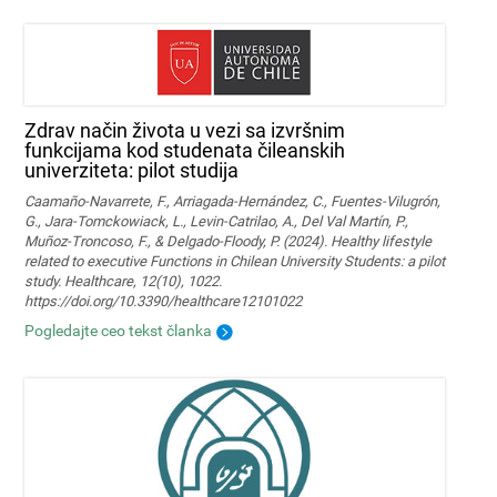
Zdrav način života u vezi sa izvršnim
funkcijama kod studenata čileanskih
univerziteta: pilot studija
Caamaño-Navarrete, F., Arriagada-Hernández, C., Fuentes-Vilugrón,
G., Jara-Tomckowiack, L., Levin-Catrilao, A., Del Val Martín, P.,
Muñoz-Troncoso, F., & Delgado-Floody, P. (2024). Healthy lifestyle
related to executive Functions in Chilean University Students: a pilot
study. Healthcare, 12(10), 1022.
https://doi.org/10.3390/healthcare12101022
Pogledajte ceo tekst članka