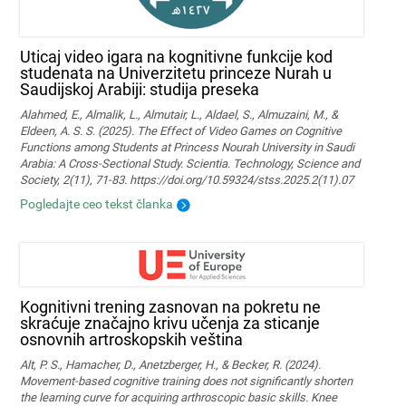
Uticaj video igara na kognitivne funkcije kod
studenata na Univerzitetu princeze Nurah u
Saudijskoj Arabiji: studija preseka
Alahmed, E., Almalik, L., Almutair, L., Aldael, S., Almuzaini, M., &
Eldeen, A. S. S. (2025). The Effect of Video Games on Cognitive
Functions among Students at Princess Nourah University in Saudi
Arabia: A Cross-Sectional Study. Scientia. Technology, Science and
Society, 2(11), 71-83. https://doi.org/10.59324/stss.2025.2(11).07
Pogledajte ceo tekst članka
Kognitivni trening zasnovan na pokretu ne
skraćuje značajno krivu učenja za sticanje
osnovnih artroskopskih veština
Alt, P. S., Hamacher, D., Anetzberger, H., & Becker, R. (2024).
Movement‐based cognitive training does not significantly shorten
the learning curve for acquiring arthroscopic basic skills. Knee