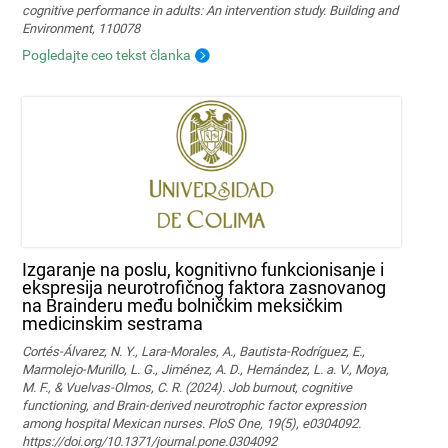
cognitive performance in adults: An intervention study. Building and
Environment, 110078
Pogledajte ceo tekst članka
Izgaranje na poslu, kognitivno funkcionisanje i
ekspresija neurotrofičnog faktora zasnovanog
na Brainderu među bolničkim meksičkim
medicinskim sestrama
Cortés-Álvarez, N. Y., Lara-Morales, A., Bautista-Rodríguez, E.,
Marmolejo-Murillo, L. G., Jiménez, A. D., Hernández, L. a. V., Moya,
M. F., & Vuelvas-Olmos, C. R. (2024). Job burnout, cognitive
functioning, and Brain-derived neurotrophic factor expression
among hospital Mexican nurses. PloS One, 19(5), e0304092.
https://doi.org/10.1371/journal.pone.0304092