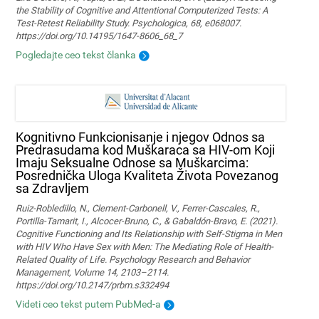
the Stability of Cognitive and Attentional Computerized Tests: A
Test-Retest Reliability Study. Psychologica, 68, e068007.
https://doi.org/10.14195/1647-8606_68_7
Pogledajte ceo tekst članka
Kognitivno Funkcionisanje i njegov Odnos sa
Predrasudama kod Muškaraca sa HIV-om Koji
Imaju Seksualne Odnose sa Muškarcima:
Posrednička Uloga Kvaliteta Života Povezanog
sa Zdravljem
Ruiz-Robledillo, N., Clement-Carbonell, V., Ferrer-Cascales, R.,
Portilla-Tamarit, I., Alcocer-Bruno, C., & Gabaldón-Bravo, E. (2021).
Cognitive Functioning and Its Relationship with Self-Stigma in Men
with HIV Who Have Sex with Men: The Mediating Role of Health-
Related Quality of Life. Psychology Research and Behavior
Management, Volume 14, 2103–2114.
https://doi.org/10.2147/prbm.s332494
Videti ceo tekst putem PubMed-a