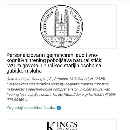
Personalizovani i gejmificirani auditivno-
kognitivni trening poboljšava naturalistički
razum govora u buci kod starijih osoba sa
gubitkom sluha
Ockelmann, J., Scherpiet, S., Stropahl, M. & Giroud, N. (2025).
Personalized and gamified auditory-cognitive training improves
naturalistic speech-in-noise comprehension in older adults with
hearing loss. npj Sci. Learn. 10, 80. https://doi.org/10.1038/s41539-
025-00369-4
Pogledajte ceo tekst članka