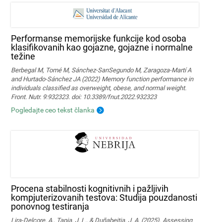
Performanse memorijske funkcije kod osoba
klasifikovanih kao gojazne, gojazne i normalne
težine
Berbegal M, Tomé M, Sánchez-SanSegundo M, Zaragoza-Martí A
and Hurtado-Sánchez JA (2022) Memory function performance in
individuals classified as overweight, obese, and normal weight.
Front. Nutr. 9:932323. doi: 10.3389/fnut.2022.932323
Pogledajte ceo tekst članka
Procena stabilnosti kognitivnih i pažljivih
kompjuterizovanih testova: Studija pouzdanosti
ponovnog testiranja
Lira-Delcore, A., Tapia, J. L., & Duñabeitia, J. A. (2025). Assessing