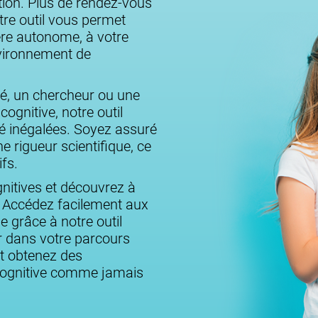
ation. Plus de rendez-vous
re outil vous permet
ère autonome, à votre
vironnement de
té, un chercheur ou une
ognitive, notre outil
té inégalées. Soyez assuré
e rigueur scientifique, ce
ifs.
nitives et découvrez à
ser. Accédez facilement aux
le grâce à notre outil
r dans votre parcours
 et obtenez des
 cognitive comme jamais