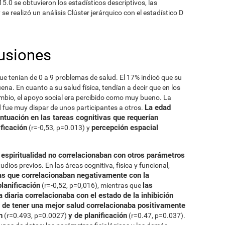
5.0 se obtuvieron los estadísticos descriptivos, las
se realizó un análisis Clúster jerárquico con el estadístico D
usiones
que tenían de 0 a 9 problemas de salud. El 17% indicó que su
ena. En cuanto a su salud física, tendían a decir que en los
mbio, el apoyo social era percibido como muy bueno. La
La edad
ad fue muy dispar de unos participantes a otros.
ntuación en las tareas cognitivas que requerían
ificación
percepción espacial
(r=-0,53, p=0.013) y
a espiritualidad no correlacionaban con otros parámetros
dios previos. En las áreas cognitiva, física y funcional,
as que correlacionaban negativamente con la
planificación
las
(r=-0,52, p=0,016), mientras que
a diaria correlacionaba con el estado de la inhibición
 de tener una mejor salud correlacionaba positivamente
n
y de planificación
(r=0.493, p=0.0027)
(r=0.47, p=0.037).