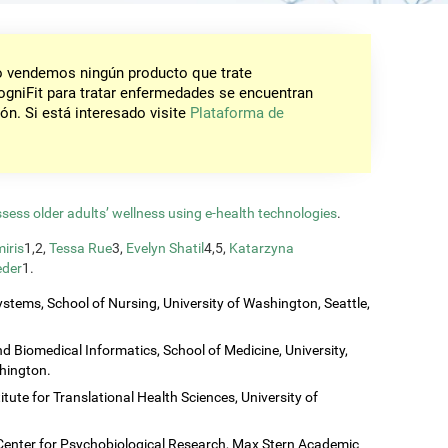
No vendemos ningún producto que trate
gniFit para tratar enfermedades se encuentran
ón. Si está interesado visite
Plataforma de
ssess older adults’ wellness using e-health technologies
.
iris
1,2,
Tessa Rue
3,
Evelyn Shatil
4,5,
Katarzyna
eder
1.
stems, School of Nursing, University of Washington, Seattle,
 Biomedical Informatics, School of Medicine, University,
shington.
titute for Translational Health Sciences, University of
Center for Psychobiological Research, Max Stern Academic