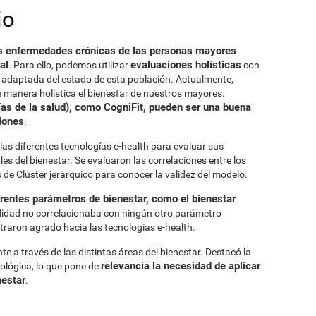
io
 las enfermedades crónicas de las personas mayores
al
evaluaciones holísticas
. Para ello, podemos utilizar
con
y adaptada del estado de esta población. Actualmente,
 manera holística el bienestar de nuestros mayores.
ías de la salud), como CogniFit, pueden ser una buena
iones
.
 las diferentes tecnologías e-health para evaluar sus
ales del bienestar. Se evaluaron las correlaciones entre los
is de Clúster jerárquico para conocer la validez del modelo.
erentes parámetros de bienestar, como el bienestar
ualidad no correlacionaba con ningún otro parámetro
raron agrado hacia las tecnologías e-health.
 a través de las distintas áreas del bienestar. Destacó la
relevancia la necesidad de aplicar
siológica, lo que pone de
nestar
.