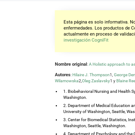
Esta página es solo informativa. 
enfermedades. Los productos de Co
actualmente en proceso de validaci
investigación CogniFit
Nombre original
:
A Holistic approach to a
Autores
:
Hilaire J. Thompson
1,
George Dem
Wilamowska
2,
Oleg Zaslavsky
1 y
Blaine Re
1. Biobehavioral Nursing and Health Sy
Washington.
2. Department of Medical Education and
University of Washington, Seattle, Wa
3. Center for Biomedical Statistics, Ins
Washington, Seattle, Washington.
4. Department of Psychology and the 