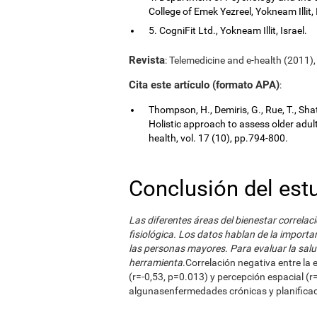
College of Emek Yezreel, Yokneam Illit, 
5. CogniFit Ltd., Yokneam Illit, Israel.
Revista
: Telemedicine and e-health (2011),
Cita este artículo (formato APA)
:
Thompson, H., Demiris, G., Rue, T., Shat
Holistic approach to assess older adul
health, vol. 17 (10), pp.794-800.
Conclusión del est
Las diferentes áreas del bienestar correlac
fisiológica. Los datos hablan de la importan
las personas mayores. Para evaluar la salu
herramienta
.Correlación negativa entre la 
(r=-0,53, p=0.013) y percepción espacial (r
algunasenfermedades crónicas y planificaci