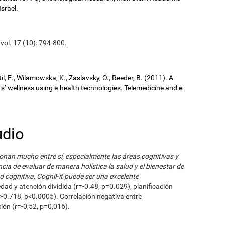
Israel.
 vol. 17 (10): 794-800.
il, E., Wilamowska, K., Zaslavsky, O., Reeder, B. (2011). A
ts’ wellness using e-health technologies. Telemedicine and e-
udio
ionan mucho entre sí, especialmente las áreas cognitivas y
cia de evaluar de manera holística la salud y el bienestar de
d cognitiva, CogniFit puede ser una excelente
edad y atención dividida (r=-0.48, p=0.029), planificación
=-0.718, p<0.0005). Correlación negativa entre
ón (r=-0,52, p=0,016).