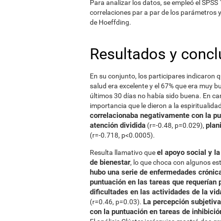
Para analizar los datos, se empleó el SPSS 1
correlaciones par a par de los parámetros y 
de Hoeffding.
Resultados y concl
En su conjunto, los participares indicaron 
salud era excelente y el 67% que era muy bu
últimos 30 días no había sido buena. En ca
importancia que le dieron a la espiritualid
correlacionaba negativamente con la pu
atención dividida
plan
(r=-0.48, p=0.029),
(r=-0.718, p<0.0005).
el apoyo social y l
Resulta llamativo que
de bienestar
, lo que choca con algunos estu
hubo una serie de enfermedades crónic
puntuación en las tareas que requerían 
dificultades en las actividades de la vid
La percepción subjetiva
(r=0.46, p=0.03).
con la puntuación en tareas de inhibició