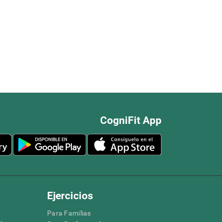
CogniFit App
Ejercicios
Para Familias